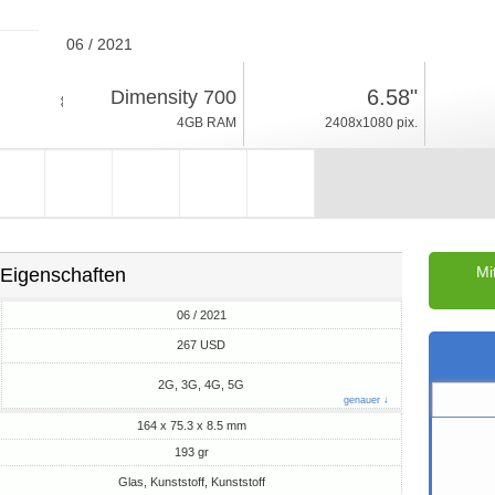
06 / 2021
193gr, Dicke 8.5mm
6.58"
Dimensity 700
Android 11
4GB RAM
2408x1080 pix.
128GB ROM
Mi
Eigenschaften
06 / 2021
M
267 USD
2G, 3G, 4G, 5G
genauer ↓
164 x 75.3 x 8.5 mm
193 gr
Glas, Kunststoff, Kunststoff