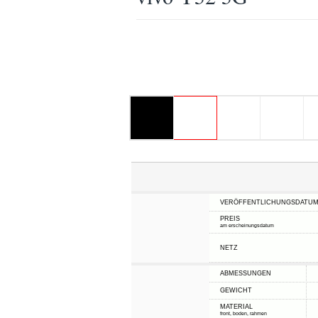
VERÖFFENTLICHUNGSDATU
PREIS
am erscheinungsdatum
NETZ
ABMESSUNGEN
GEWICHT
MATERIAL
front, boden, rahmen