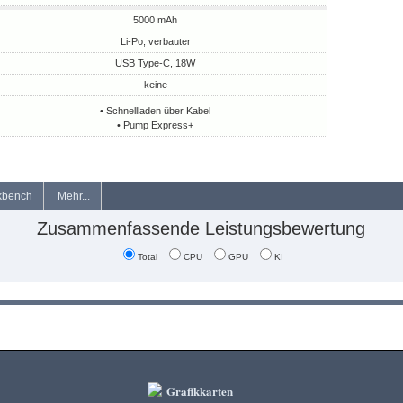
5000 mAh
Li-Po, verbauter
USB Type-C, 18W
keine
• Schnellladen über Kabel
• Pump Express+
kbench
Mehr...
Zusammenfassende Leistungsbewertung
Total
CPU
GPU
KI
Grafikkarten