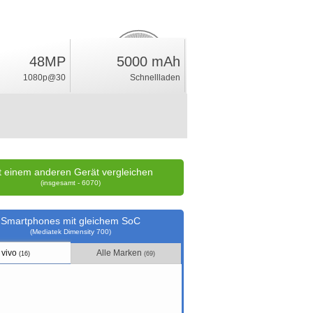
11.5
48MP
5000 mAh
%
1080p@30
Schnellladen
Wertung
t einem anderen Gerät vergleichen
(insgesamt - 6070)
Smartphones mit gleichem SoC
(Mediatek Dimensity 700)
vivo
Alle Marken
(16)
(69)