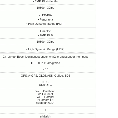
• 2MP, f/2.4 (depth)
1080p - 30fps
• LED-Blitz
• Panorama
• High Dynamic Range (HDR)
Einzelne
• 8MP, f/2.0
1080p - 30fps
• High Dynamic Range (HDR)
Gyroskop, Beschleunigungssensor, Annäherungssensor, Kompass
IEEE 802.11 a/b/g/n/ac
v 5.1
GPS, A-GPS, GLONASS, Galileo, BDS
NFC
USB OTG
Wi-Fi-Dualband
Wi-Fi Direct
Wi-Fi-Hotspot
Bluetooth LE
Bluetooth A2DP
1
erhältlich