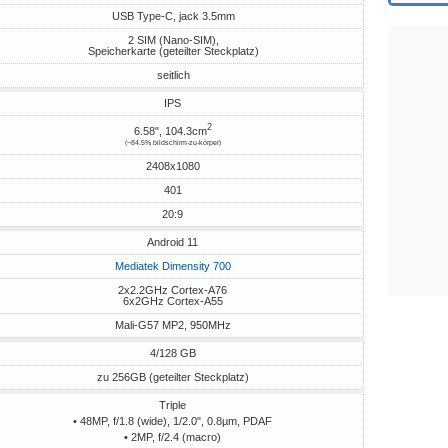
USB Type-C, jack 3.5mm
2 SIM (Nano-SIM),
Speicherkarte (geteilter Steckplatz)
seitlich
IPS
2
6.58", 104.3cm
(~84.5% bildschirm-zu-körper)
2408x1080
401
20:9
Android 11
Mediatek Dimensity 700
2x2.2GHz Cortex-A76
6x2GHz Cortex-A55
Mali-G57 MP2, 950MHz
4/128 GB
zu 256GB (geteilter Steckplatz)
Triple
• 48MP, f/1.8 (wide), 1/2.0", 0.8µm, PDAF
• 2MP, f/2.4 (macro)