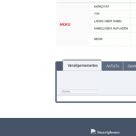
KAPAZITÄT
TYP
LADEN ÜBER KABEL
AKKU
KABELLOSES AUFLADEN
MEHR
Verallgemeinertes
AnTuTu
Gee
Smartphones