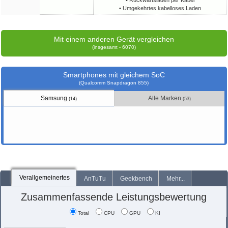
• Rückwärtsladen per Kabel
• Umgekehrtes kabelloses Laden
Mit einem anderen Gerät vergleichen
(insgesamt - 6070)
Smartphones mit gleichem SoC
(Qualcomm Snapdragon 855)
Samsung
Alle Marken
(14)
(53)
Verallgemeinertes
AnTuTu
Geekbench
Mehr...
Zusammenfassende Leistungsbewertung
Total
CPU
GPU
KI