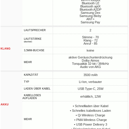
Wi-Fi-Hotspot
Bluetooth LE
Bluetooth aptX
Bluetooth A2DP
Samsung Dex
Samsung Bixby
ANT+
Samsung Pay
2
LAUTSPRECHER
Stimme - 70
LAUTSTÄRKE
Klang - 72
(dezibel)
Anruf - 85
KLANG
keine
3,5MM-BUCHSE
aktive Geräuschunterdrückung
Dolby Atmos
MEHR
Tonqualität 32-bit / 384kHz
Audio von AKG
3500 mAh
KAPAZITÄT
Li-Ion, verbauter
TYP
USB Type-C, 25W
LADEN ÜBER KABEL
KABELLOSES
erhältlich, 12W
AUFLADEN
AKKU
• Schnellladen über Kabel
• Schnelles kabelloses Laden
• Qi Wireless Charge
MEHR
• PMA Wireless Charge
• USB Power Delivery 3