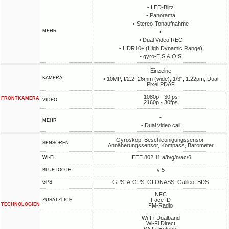
• LED-Blitz
• Panorama
• Stereo-Tonaufnahme
MEHR
•
• Dual Video REC
• HDR10+ (High Dynamic Range)
• gyro-EIS & OIS
Einzelne
KAMERA
• 10MP, f/2.2, 26mm (wide), 1/3", 1.22µm, Dual
Pixel PDAF
1080p - 30fps
FRONTKAMERA
VIDEO
2160p - 30fps
•
MEHR
• Dual video call
Gyroskop, Beschleunigungssensor,
SENSOREN
Annäherungssensor, Kompass, Barometer
IEEE 802.11 a/b/g/n/ac/6
WI-FI
v 5
BLUETOOTH
GPS, A-GPS, GLONASS, Galileo, BDS
GPS
NFC
Face ID
ZUSÄTZLICH
TECHNOLOGIEN
FM-Radio
Wi-Fi-Dualband
Wi-Fi Direct