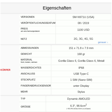
Eigenschaften
SM-N971U (USA)
VERSIONEN
08 / 2019
VERÖFFENTLICHUNGSDATUM
PREIS
1100 USD
am erscheinungsdatum
2G, 3G, 4G, 5G
NETZ
genauer ↓
151 x 71.8 x 7.9 mm
ABMESSUNGEN
168 gr
GEWICHT
MATERIAL
Gorilla Glass 6, Gorilla Glass 6, Metall
front, boden, rahmen
IP68
WASSERDICHTES
KÖRPER
USB Type-C
ANSCHLUSS
1 SIM (Nano-SIM)
STECKPLATZ
unter Display
FINGERABDRUCKSENSOR
Stylus
MEHR
Dynamic AMOLED
TYP
2
6.3", 98.6cm
GRÖSSE
(~90.9% bildschirm-zu-körper)