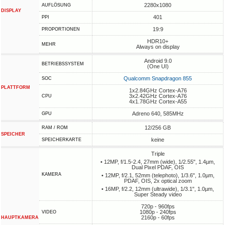
2280x1080
AUFLÖSUNG
DISPLAY
401
PPI
19:9
PROPORTIONEN
HDR10+
MEHR
Always on display
Android 9.0
BETRIEBSSYSTEM
(One UI)
Qualcomm Snapdragon 855
SOC
PLATTFORM
1x2.84GHz Cortex-A76
3x2.42GHz Cortex-A76
CPU
4x1.78GHz Cortex-A55
Adreno 640, 585MHz
GPU
12/256 GB
RAM / ROM
SPEICHER
keine
SPEICHERKARTE
Triple
• 12MP, f/1.5-2.4, 27mm (wide), 1/2.55", 1.4µm,
Dual Pixel PDAF, OIS
KAMERA
• 12MP, f/2.1, 52mm (telephoto), 1/3.6", 1.0µm,
PDAF, OIS, 2x optical zoom
• 16MP, f/2.2, 12mm (ultrawide), 1/3.1", 1.0µm,
Super Steady video
720p - 960fps
1080p - 240fps
VIDEO
2160p - 60fps
HAUPTKAMERA