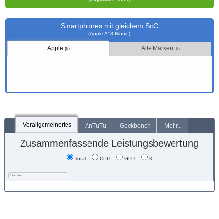
Smartphones mit gleichem SoC
(Apple A13 Bionic)
Apple
Alle Marken
(6)
(6)
Verallgemeinertes
AnTuTu
Geekbench
Mehr...
Zusammenfassende Leistungsbewertung
Total
CPU
GPU
KI