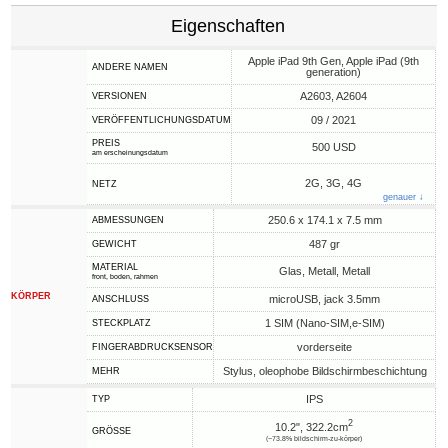
Eigenschaften
Apple iPad 9th Gen, Apple iPad (9th
ANDERE NAMEN
generation)
A2603, A2604
VERSIONEN
09 / 2021
VERÖFFENTLICHUNGSDATUM
PREIS
500 USD
am erscheinungsdatum
2G, 3G, 4G
NETZ
genauer ↓
250.6 x 174.1 x 7.5 mm
ABMESSUNGEN
487 gr
GEWICHT
MATERIAL
Glas, Metall, Metall
front, boden, rahmen
KÖRPER
microUSB, jack 3.5mm
ANSCHLUSS
1 SIM (Nano-SIM,e-SIM)
STECKPLATZ
vorderseite
FINGERABDRUCKSENSOR
Stylus, oleophobe Bildschirmbeschichtung
MEHR
IPS
TYP
2
10.2", 322.2cm
GRÖSSE
(~73.8% bildschirm-zu-körper)