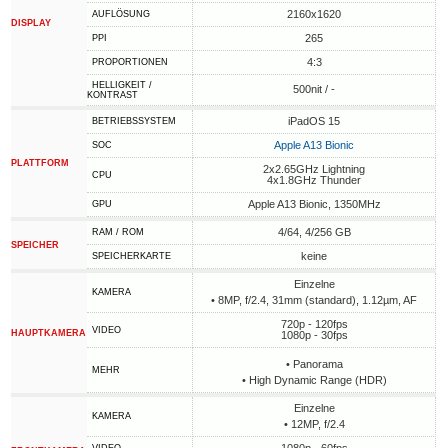
2160x1620
AUFLÖSUNG
DISPLAY
265
PPI
4:3
PROPORTIONEN
HELLIGKEIT /
500nit / -
KONTRAST
iPadOS 15
BETRIEBSSYSTEM
Apple A13 Bionic
SOC
PLATTFORM
2x2.65GHz Lightning
CPU
4x1.8GHz Thunder
Apple A13 Bionic, 1350MHz
GPU
4/64, 4/256 GB
RAM / ROM
SPEICHER
keine
SPEICHERKARTE
Einzelne
KAMERA
• 8MP, f/2.4, 31mm (standard), 1.12µm, AF
720p - 120fps
VIDEO
HAUPTKAMERA
1080p - 30fps
• Panorama
MEHR
• High Dynamic Range (HDR)
Einzelne
KAMERA
• 12MP, f/2.4