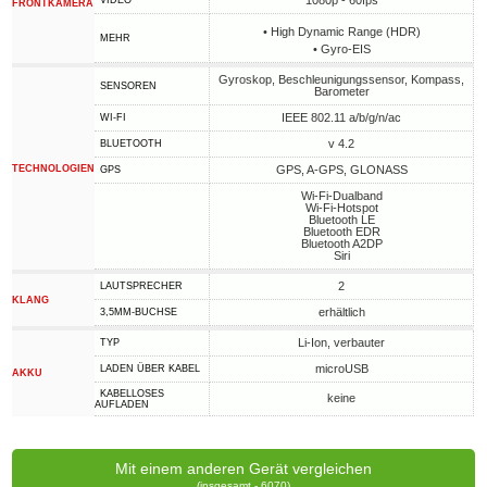
1080p - 60fps
VIDEO
FRONTKAMERA
• High Dynamic Range (HDR)
MEHR
• Gyro-EIS
Gyroskop, Beschleunigungssensor, Kompass,
SENSOREN
Barometer
IEEE 802.11 a/b/g/n/ac
WI-FI
v 4.2
BLUETOOTH
TECHNOLOGIEN
GPS, A-GPS, GLONASS
GPS
Wi-Fi-Dualband
Wi-Fi-Hotspot
Bluetooth LE
Bluetooth EDR
Bluetooth A2DP
Siri
2
LAUTSPRECHER
KLANG
erhältlich
3,5MM-BUCHSE
Li-Ion, verbauter
TYP
microUSB
LADEN ÜBER KABEL
AKKU
KABELLOSES
keine
AUFLADEN
Mit einem anderen Gerät vergleichen
(insgesamt - 6070)