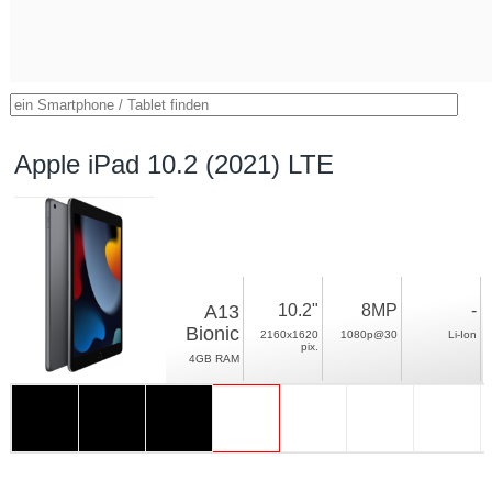
Apple iPad 10.2 (2021) LTE
A13
10.2"
8MP
-
Bionic
2160x1620
1080p@30
Li-Ion
pix.
4GB RAM