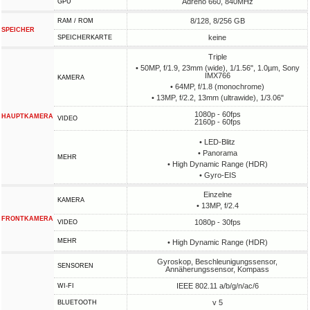
Adreno 660, 840MHz
GPU
8/128, 8/256 GB
RAM / ROM
SPEICHER
keine
SPEICHERKARTE
Triple
• 50MP, f/1.9, 23mm (wide), 1/1.56", 1.0µm, Sony
IMX766
KAMERA
• 64MP, f/1.8 (monochrome)
• 13MP, f/2.2, 13mm (ultrawide), 1/3.06"
1080p - 60fps
HAUPTKAMERA
VIDEO
2160p - 60fps
• LED-Blitz
• Panorama
MEHR
• High Dynamic Range (HDR)
• Gyro-EIS
Einzelne
KAMERA
• 13MP, f/2.4
FRONTKAMERA
1080p - 30fps
VIDEO
MEHR
• High Dynamic Range (HDR)
Gyroskop, Beschleunigungssensor,
SENSOREN
Annäherungssensor, Kompass
IEEE 802.11 a/b/g/n/ac/6
WI-FI
v 5
BLUETOOTH