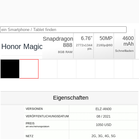
Snapdragon
6.76"
50MP
4600
mAh
888
Honor Magic3
2772x1344
2160p@60
pix.
Schnellladen
8GB RAM
Eigenschaften
ELZ-AN00
VERSIONEN
08 / 2021
VERÖFFENTLICHUNGSDATUM
PREIS
1050 USD
am erscheinungsdatum
2G, 3G, 4G, 5G
NETZ