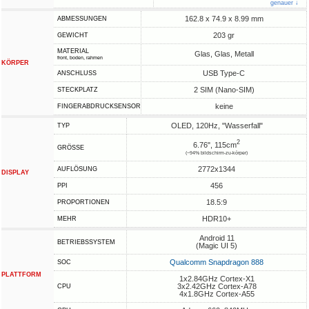
genauer ↓
162.8 x 74.9 x 8.99 mm
ABMESSUNGEN
203 gr
GEWICHT
MATERIAL
Glas, Glas, Metall
front, boden, rahmen
KÖRPER
USB Type-C
ANSCHLUSS
2 SIM (Nano-SIM)
STECKPLATZ
keine
FINGERABDRUCKSENSOR
OLED, 120Hz, "Wasserfall"
TYP
2
6.76", 115cm
GRÖSSE
(~94% bildschirm-zu-körper)
2772x1344
AUFLÖSUNG
DISPLAY
456
PPI
18.5:9
PROPORTIONEN
HDR10+
MEHR
Android 11
BETRIEBSSYSTEM
(Magic UI 5)
Qualcomm Snapdragon 888
SOC
PLATTFORM
1x2.84GHz Cortex-X1
3x2.42GHz Cortex-A78
CPU
4x1.8GHz Cortex-A55