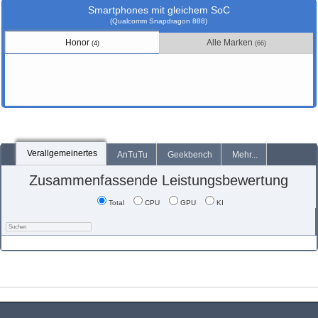
Smartphones mit gleichem SoC
(Qualcomm Snapdragon 888)
Honor
Alle Marken
(4)
(66)
Verallgemeinertes
AnTuTu
Geekbench
Mehr...
Zusammenfassende Leistungsbewertung
Total
CPU
GPU
KI