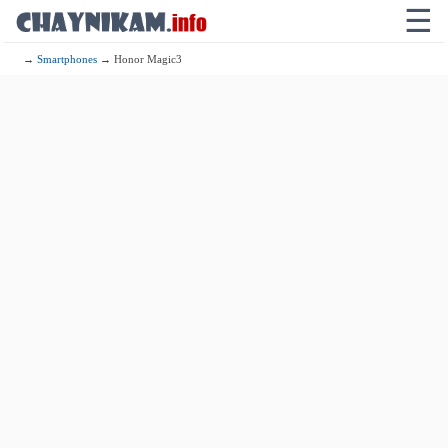
☰
→
Smartphones
→ Honor Magic3