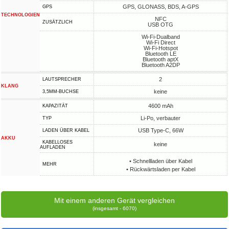
GPS, GLONASS, BDS, A-GPS
GPS
TECHNOLOGIEN
NFC
ZUSÄTZLICH
USB OTG
Wi-Fi-Dualband
Wi-Fi Direct
Wi-Fi-Hotspot
Bluetooth LE
Bluetooth aptX
Bluetooth A2DP
2
LAUTSPRECHER
KLANG
keine
3,5MM-BUCHSE
4600 mAh
KAPAZITÄT
Li-Po, verbauter
TYP
USB Type-C, 66W
LADEN ÜBER KABEL
AKKU
KABELLOSES
keine
AUFLADEN
• Schnellladen über Kabel
MEHR
• Rückwärtsladen per Kabel
Mit einem anderen Gerät vergleichen
(insgesamt - 6070)