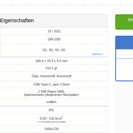
Mi
Eigenschaften
10 / 2021
M
199 USD
2G, 3G, 4G, 5G
genauer ↓
169.4 x 78.4 x 9.3 mm
210.1 gr
Glas, Kunststoff, Kunststoff
USB Type-C, jack 3.5mm
1 SIM (Nano-SIM),
Speicherkarte (dedizierten Steckplatz)
seitlich
IPS
2
6.52", 102.6cm
(~77.3% bildschirm-zu-körper)
1600x720