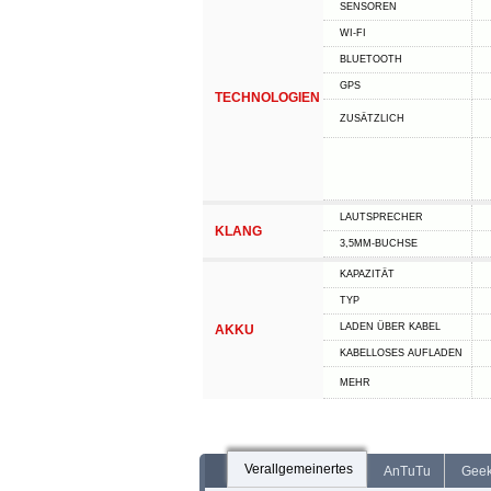
SENSOREN
WI-FI
BLUETOOTH
GPS
TECHNOLOGIEN
ZUSÄTZLICH
LAUTSPRECHER
KLANG
3,5MM-BUCHSE
KAPAZITÄT
TYP
LADEN ÜBER KABEL
AKKU
KABELLOSES AUFLADEN
MEHR
Verallgemeinertes
AnTuTu
Gee