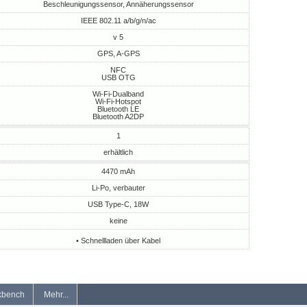
Beschleunigungssensor, Annäherungssensor
IEEE 802.11 a/b/g/n/ac
v 5
GPS, A-GPS
NFC
USB OTG
Wi-Fi-Dualband
Wi-Fi-Hotspot
Bluetooth LE
Bluetooth A2DP
1
erhältlich
4470 mAh
Li-Po, verbauter
USB Type-C, 18W
keine
• Schnellladen über Kabel
kbench
Mehr...