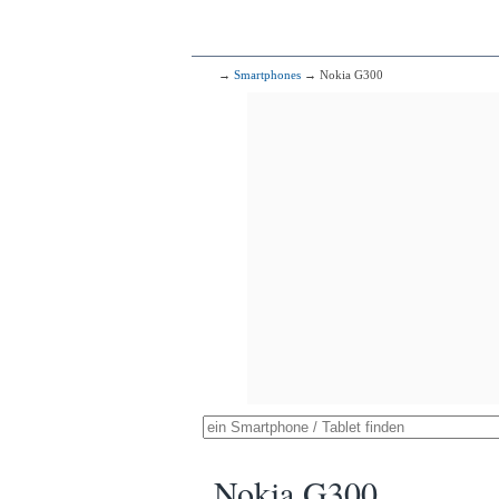
→
Smartphones
→ Nokia G300
Nokia G300