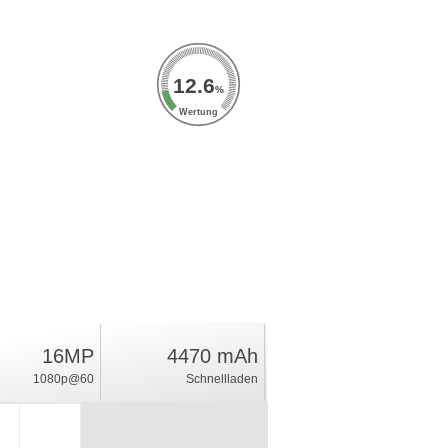
12.6
%
Wertung
16MP
4470 mAh
1080p@60
Schnellladen