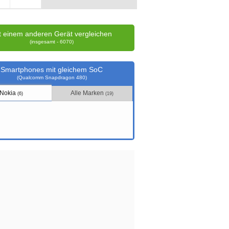
t einem anderen Gerät vergleichen
(insgesamt - 6070)
Smartphones mit gleichem SoC
(Qualcomm Snapdragon 480)
Nokia
Alle Marken
(6)
(19)