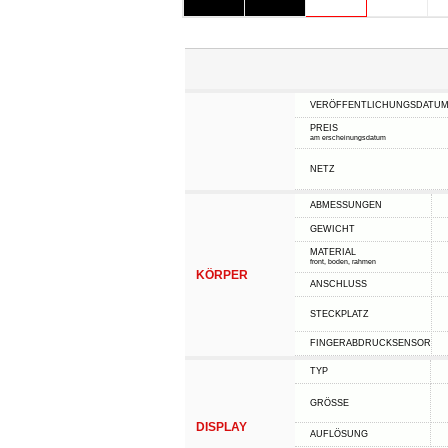
VERÖFFENTLICHUNGSDATU
PREIS
am erscheinungsdatum
NETZ
ABMESSUNGEN
GEWICHT
MATERIAL
front, boden, rahmen
KÖRPER
ANSCHLUSS
STECKPLATZ
FINGERABDRUCKSENSOR
TYP
GRÖSSE
DISPLAY
AUFLÖSUNG