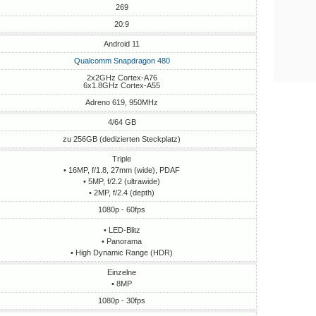
269
20:9
Android 11
Qualcomm Snapdragon 480
2x2GHz Cortex-A76
6x1.8GHz Cortex-A55
Adreno 619, 950MHz
4/64 GB
zu 256GB (dedizierten Steckplatz)
Triple
• 16MP, f/1.8, 27mm (wide), PDAF
• 5MP, f/2.2 (ultrawide)
• 2MP, f/2.4 (depth)
1080p - 60fps
• LED-Blitz
• Panorama
• High Dynamic Range (HDR)
Einzelne
• 8MP
1080p - 30fps