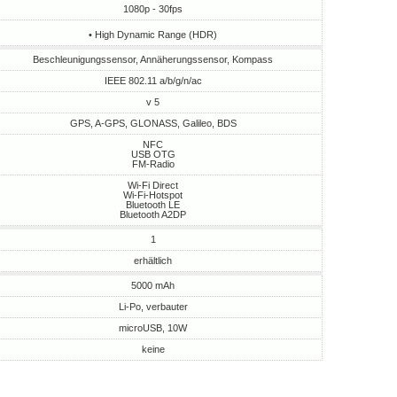
1080p - 30fps
• High Dynamic Range (HDR)
Beschleunigungssensor, Annäherungssensor, Kompass
IEEE 802.11 a/b/g/n/ac
v 5
GPS, A-GPS, GLONASS, Galileo, BDS
NFC
USB OTG
FM-Radio
Wi-Fi Direct
Wi-Fi-Hotspot
Bluetooth LE
Bluetooth A2DP
1
erhältlich
5000 mAh
Li-Po, verbauter
microUSB, 10W
keine