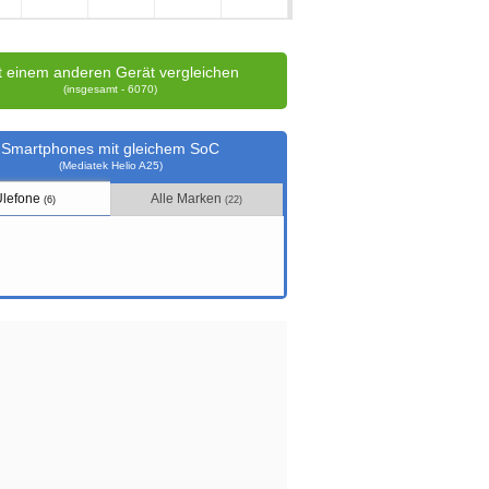
t einem anderen Gerät vergleichen
(insgesamt - 6070)
Smartphones mit gleichem SoC
(Mediatek Helio A25)
Ulefone
Alle Marken
(6)
(22)