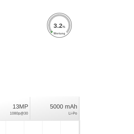
3.2
%
Wertung
13MP
5000 mAh
1080p@30
Li-Po