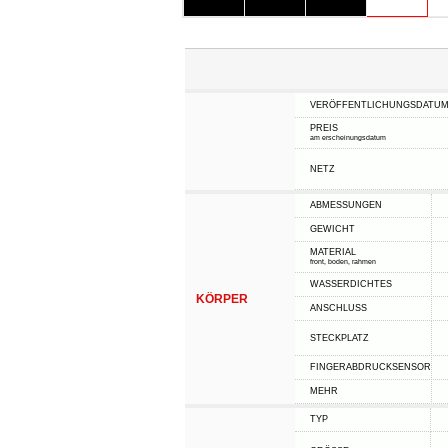
VERÖFFENTLICHUNGSDATU
PREIS
am erscheinungsdatum
NETZ
ABMESSUNGEN
GEWICHT
MATERIAL
front, boden, rahmen
WASSERDICHTES
KÖRPER
ANSCHLUSS
STECKPLATZ
FINGERABDRUCKSENSOR
MEHR
TYP