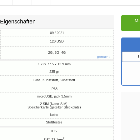
Mi
Eigenschaften
09 / 2021
M
120 USD
2G, 3G, 4G
genauer ↓
158 x 77.5 x 13.9 mm
235 gr
Glas, Kunststoff, Kunststoff
IP68
microUSB, jack 3.5mm
2 SIM (Nano-SIM),
Speicherkarte (geteilter Steckplatz)
keine
Stoßfestes
IPS
2
5.5", 78.1cm