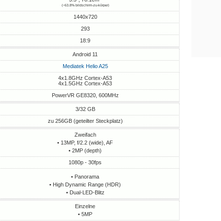
(~63.8% bildschirm-zu-körper)
1440x720
293
18:9
Android 11
Mediatek Helio A25
4x1.8GHz Cortex-A53
4x1.5GHz Cortex-A53
PowerVR GE8320, 600MHz
3/32 GB
zu 256GB (geteilter Steckplatz)
Zweifach
• 13MP, f/2.2 (wide), AF
• 2MP (depth)
1080p - 30fps
• Panorama
• High Dynamic Range (HDR)
• Dual-LED-Blitz
Einzelne
• 5MP