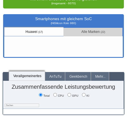
(insgesamt - 6070)
Smartphones mit gleichem SoC
(HiSilicon Kirin 980)
Huawei
Alle Marken
(17)
(22)
Verallgemeinertes
AnTuTu
Geekbench
Mehr...
Zusammenfassende Leistungsbewertung
Total
CPU
GPU
KI