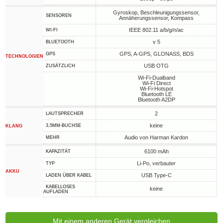
Gyroskop, Beschleunigungssensor,
SENSOREN
Annäherungssensor, Kompass
IEEE 802.11 a/b/g/n/ac
WI-FI
v 5
BLUETOOTH
GPS, A-GPS, GLONASS, BDS
GPS
TECHNOLOGIEN
USB OTG
ZUSÄTZLICH
Wi-Fi-Dualband
Wi-Fi Direct
Wi-Fi-Hotspot
Bluetooth LE
Bluetooth A2DP
2
LAUTSPRECHER
keine
3,5MM-BUCHSE
KLANG
Audio von Harman Kardon
MEHR
6100 mAh
KAPAZITÄT
Li-Po, verbauter
TYP
AKKU
USB Type-C
LADEN ÜBER KABEL
KABELLOSES
keine
AUFLADEN
Mit einem anderen Gerät vergleichen