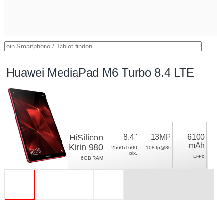
Huawei MediaPad M6 Turbo 8.4 LTE
HiSilicon
8.4"
13MP
6100
mAh
Kirin 980
2560x1600
1080p@30
pix.
Li-Po
6GB RAM