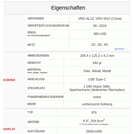
Eigenschaften
VRD-AL10, VRD-W10 (China)
VERSIONEN
09 / 2019
VERÖFFENTLICHUNGSDATUM
PREIS
389 USD
am erscheinungsdatum
2G, 3G, 4G
NETZ
genauer ↓
206.4 x 125.2 x 8.2 mm
ABMESSUNGEN
340 gr
GEWICHT
MATERIAL
Glas, Metall, Metall
front, boden, rahmen
USB Type-C
ANSCHLUSS
KÖRPER
1 SIM (Nano-SIM),
STECKPLATZ
Speicherkarte (dedizierten Steckplatz)
keine
FINGERABDRUCKSENSOR
verbesserte Kühlung
MEHR
IPS
TYP
2
8.4", 204.6cm
GRÖSSE
(~79.2% bildschirm-zu-körper)
DISPLAY
2560x1600
AUFLÖSUNG