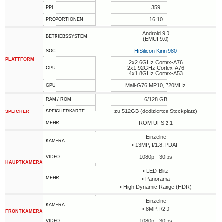
359
PPI
16:10
PROPORTIONEN
Android 9.0
BETRIEBSSYSTEM
(EMUI 9.0)
HiSilicon Kirin 980
SOC
PLATTFORM
2x2.6GHz Cortex-A76
2x1.92GHz Cortex-A76
CPU
4x1.8GHz Cortex-A53
Mali-G76 MP10, 720MHz
GPU
6/128 GB
RAM / ROM
zu 512GB (dedizierten Steckplatz)
SPEICHERKARTE
SPEICHER
ROM UFS 2.1
MEHR
Einzelne
KAMERA
• 13MP, f/1.8, PDAF
1080p - 30fps
VIDEO
HAUPTKAMERA
• LED-Blitz
MEHR
• Panorama
• High Dynamic Range (HDR)
Einzelne
KAMERA
• 8MP, f/2.0
FRONTKAMERA
1080p - 30fps
VIDEO