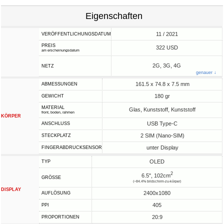
Eigenschaften
11 / 2021
VERÖFFENTLICHUNGSDATUM
PREIS
322 USD
am erscheinungsdatum
2G, 3G, 4G
NETZ
genauer ↓
161.5 x 74.8 x 7.5 mm
ABMESSUNGEN
180 gr
GEWICHT
MATERIAL
Glas, Kunststoff, Kunststoff
front, boden, rahmen
KÖRPER
USB Type-C
ANSCHLUSS
2 SIM (Nano-SIM)
STECKPLATZ
unter Display
FINGERABDRUCKSENSOR
OLED
TYP
2
6.5", 102cm
GRÖSSE
(~84.4% bildschirm-zu-körper)
DISPLAY
2400x1080
AUFLÖSUNG
405
PPI
20:9
PROPORTIONEN