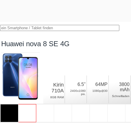
Huawei nova 8 SE 4G
Kirin
6.5"
64MP
3800
mAh
710A
2400x1080
1080p@30
pix.
Schnellladen
8GB RAM