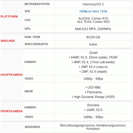
HarmonyOS 2
BETRIEBSSYSTEM
HiSilicon Kirin 710A
SOC
PLATTFORM
4x2GHz Cortex-A73
CPU
4x1.7GHz Cortex-A53
Mali-G51 MP4, 1000MHz
GPU
8/128 GB
RAM / ROM
SPEICHER
keine
SPEICHERKARTE
Quad
• 64MP, f/1.9, 26mm (wide), PDAF
• 8MP, f/2.4, 17mm (ultrawide)
KAMERA
• 2MP, f/2.4 (macro)
• 2MP, f/2.4 (depth)
HAUPTKAMERA
1080p - 30fps
VIDEO
• LED-Blitz
MEHR
• Panorama
• High Dynamic Range (HDR)
Einzelne
KAMERA
• 16MP, f/2.0
FRONTKAMERA
1080p - 30fps
VIDEO
Beschleunigungssensor, Annäherungssensor,
SENSOREN
Kompass