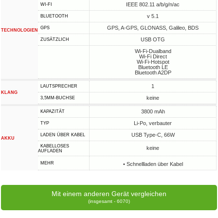
IEEE 802.11 a/b/g/n/ac
WI-FI
v 5.1
BLUETOOTH
GPS, A-GPS, GLONASS, Galileo, BDS
GPS
TECHNOLOGIEN
USB OTG
ZUSÄTZLICH
Wi-Fi-Dualband
Wi-Fi Direct
Wi-Fi-Hotspot
Bluetooth LE
Bluetooth A2DP
1
LAUTSPRECHER
KLANG
keine
3,5MM-BUCHSE
3800 mAh
KAPAZITÄT
Li-Po, verbauter
TYP
USB Type-C, 66W
LADEN ÜBER KABEL
AKKU
KABELLOSES
keine
AUFLADEN
MEHR
• Schnellladen über Kabel
Mit einem anderen Gerät vergleichen
(insgesamt - 6070)