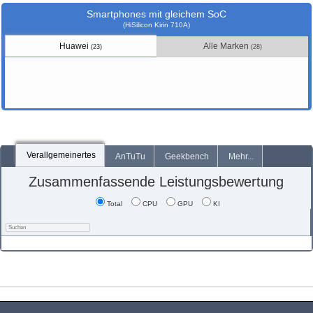
Smartphones mit gleichem SoC
(HiSilicon Kirin 710A)
Huawei
Alle Marken
(23)
(28)
Verallgemeinertes
AnTuTu
Geekbench
Mehr...
Zusammenfassende Leistungsbewertung
Total
CPU
GPU
KI