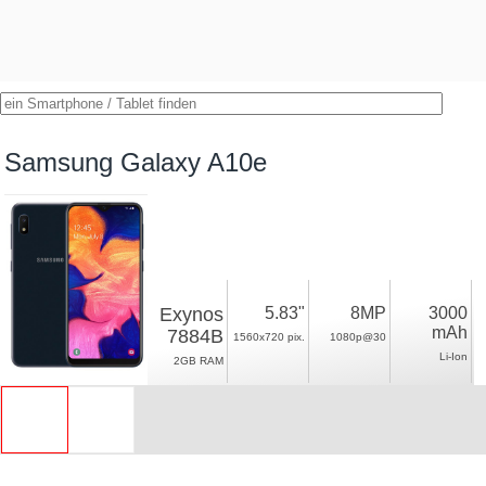
Samsung Galaxy A10e
Exynos
5.83"
8MP
3000
mAh
7884B
1560x720 pix.
1080p@30
Li-Ion
2GB RAM