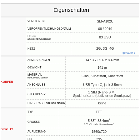
Eigenschaften
SM-A102U
VERSIONEN
08 / 2019
VERÖFFENTLICHUNGSDATUM
PREIS
83 USD
am erscheinungsdatum
2G, 3G, 4G
NETZ
genauer ↓
147.3 x 69.6 x 8.4 mm
ABMESSUNGEN
141 gr
GEWICHT
MATERIAL
Glas, Kunststoff, Kunststoff
front, boden, rahmen
KÖRPER
USB Type-C, jack 3.5mm
ANSCHLUSS
1 SIM (Nano-SIM),
STECKPLATZ
Speicherkarte (dedizierten Steckplatz)
keine
FINGERABDRUCKSENSOR
TFT
TYP
2
5.83", 83.4cm
GRÖSSE
(~81.4% bildschirm-zu-körper)
DISPLAY
1560x720
AUFLÖSUNG
295
PPI