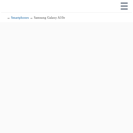
☰
→
Smartphones
→ Samsung Galaxy A10e