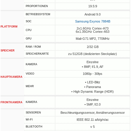
19.5:9
PROPORTIONEN
Android 9.0
BETRIEBSSYSTEM
Samsung Exynos 7884B
SOC
PLATTFORM
2x1.6GHz Cortex-A73
CPU
6x1.35GHz Cortex-A53
Mali-G71 MP2, 770MHz
GPU
2/32 GB
RAM / ROM
SPEICHER
zu 512GB (dedizierten Steckplatz)
SPEICHERKARTE
Einzelne
KAMERA
• 8MP, f/1.9, AF
1080p - 30fps
VIDEO
HAUPTKAMERA
• LED-Blitz
MEHR
• Panorama
• High Dynamic Range (HDR)
Einzelne
KAMERA
FRONTKAMERA
• 5MP, f/2.0
Beschleunigungssensor, Annäherungssensor
SENSOREN
IEEE 802.11 a/b/g/n/ac
WI-FI
v 5
BLUETOOTH