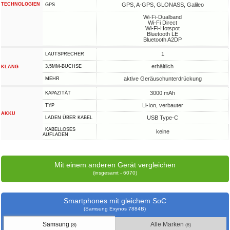
TECHNOLOGIEN
GPS, A-GPS, GLONASS, Galileo
GPS
Wi-Fi-Dualband
Wi-Fi Direct
Wi-Fi-Hotspot
Bluetooth LE
Bluetooth A2DP
1
LAUTSPRECHER
erhältlich
3,5MM-BUCHSE
KLANG
aktive Geräuschunterdrückung
MEHR
3000 mAh
KAPAZITÄT
Li-Ion, verbauter
TYP
AKKU
USB Type-C
LADEN ÜBER KABEL
KABELLOSES
keine
AUFLADEN
Mit einem anderen Gerät vergleichen
(insgesamt - 6070)
Smartphones mit gleichem SoC
(Samsung Exynos 7884B)
Samsung
Alle Marken
(8)
(8)