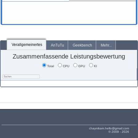
Verallgemeinertes
AnTuTu
Geekbench
Mehr...
Zusammenfassende Leistungsbewertung
Total
CPU
GPU
KI
chaynikam.hello@gmail.com
© 2009 - 2026