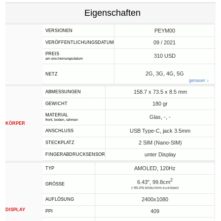
Eigenschaften
PEYM00
VERSIONEN
09 / 2021
VERÖFFENTLICHUNGSDATUM
PREIS
310 USD
am erscheinungsdatum
2G, 3G, 4G, 5G
NETZ
genauer ↓
158.7 x 73.5 x 8.5 mm
ABMESSUNGEN
180 gr
GEWICHT
MATERIAL
Glas, -, -
front, boden, rahmen
KÖRPER
USB Type-C, jack 3.5mm
ANSCHLUSS
2 SIM (Nano-SIM)
STECKPLATZ
unter Display
FINGERABDRUCKSENSOR
AMOLED, 120Hz
TYP
2
6.43", 99.8cm
GRÖSSE
(~85.6% bildschirm-zu-körper)
2400x1080
AUFLÖSUNG
DISPLAY
409
PPI