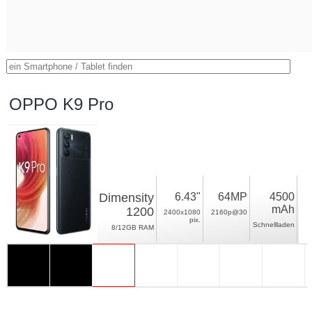
OPPO K9 Pro
Dimensity
6.43"
64MP
4500
mAh
1200
2400x1080
2160p@30
pix.
Schnellladen
8/12GB RAM