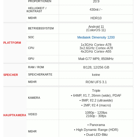
20:9
PROPORTIONEN
HELLIGKEIT /
430nit / -
KONTRAST
HDR10
MEHR
Android 11
BETRIEBSSYSTEM
(ColorOS 11)
Mediatek Dimensity 1200
SOC
PLATTFORM
1x3GHz Cortex-A78
3x2.6GHz Cortex-A78
CPU
4x2GHz Cortex-A55
Mali-G77 MP9, 850MHz
GPU
8/128, 12/256 GB
RAM / ROM
keine
SPEICHERKARTE
SPEICHER
ROM UFS 3.1
MEHR
Triple
• 64MP, f/1.7, 26mm (wide), PDAF
KAMERA
• 8MP, f/2.2 (ultrawide)
• 2MP, f/2.4 (macro)
1080p - 120fps
VIDEO
HAUPTKAMERA
2160p - 30fps
• Panorama
• High Dynamic Range (HDR)
MEHR
• Dual-LED-Blitz