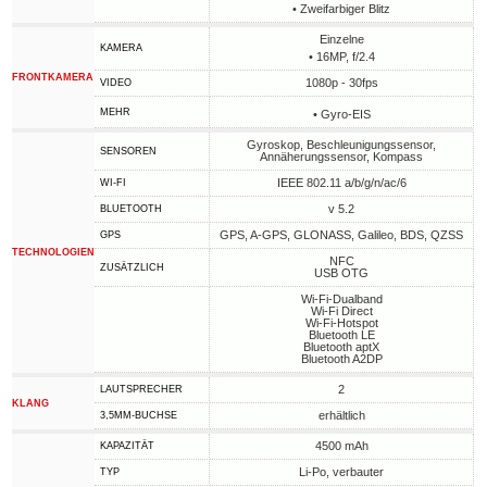
• Zweifarbiger Blitz
Einzelne
KAMERA
• 16MP, f/2.4
FRONTKAMERA
1080p - 30fps
VIDEO
MEHR
• Gyro-EIS
Gyroskop, Beschleunigungssensor,
SENSOREN
Annäherungssensor, Kompass
IEEE 802.11 a/b/g/n/ac/6
WI-FI
v 5.2
BLUETOOTH
GPS, A-GPS, GLONASS, Galileo, BDS, QZSS
GPS
TECHNOLOGIEN
NFC
ZUSÄTZLICH
USB OTG
Wi-Fi-Dualband
Wi-Fi Direct
Wi-Fi-Hotspot
Bluetooth LE
Bluetooth aptX
Bluetooth A2DP
2
LAUTSPRECHER
KLANG
erhältlich
3,5MM-BUCHSE
4500 mAh
KAPAZITÄT
Li-Po, verbauter
TYP