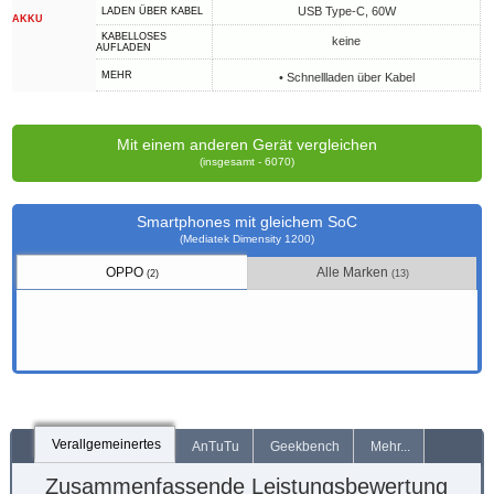
USB Type-C, 60W
LADEN ÜBER KABEL
AKKU
KABELLOSES
keine
AUFLADEN
MEHR
• Schnellladen über Kabel
Mit einem anderen Gerät vergleichen
(insgesamt - 6070)
Smartphones mit gleichem SoC
(Mediatek Dimensity 1200)
OPPO
Alle Marken
(2)
(13)
Verallgemeinertes
AnTuTu
Geekbench
Mehr...
Zusammenfassende Leistungsbewertung