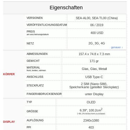
Eigenschaften
SEA-AL00, SEA-TL00 (China)
VERSIONEN
06 / 2019
VERÖFFENTLICHUNGSDATUM
PREIS
400 USD
am erscheinungsdatum
2G, 3G, 4G
NETZ
genauer ↓
157.4 x 74.8 x 7.3 mm
ABMESSUNGEN
171 gr
GEWICHT
MATERIAL
Glas, Glas, Metall
front, boden, rahmen
KÖRPER
USB Type-C
ANSCHLUSS
2 SIM (Nano-SIM),
STECKPLATZ
Speicherkarte (geteilter Steckplatz)
unter Display
FINGERABDRUCKSENSOR
OLED
TYP
2
6.39", 100.2cm
GRÖSSE
(~85.1% bildschirm-zu-körper)
2340x1080
AUFLÖSUNG
DISPLAY
403
PPI