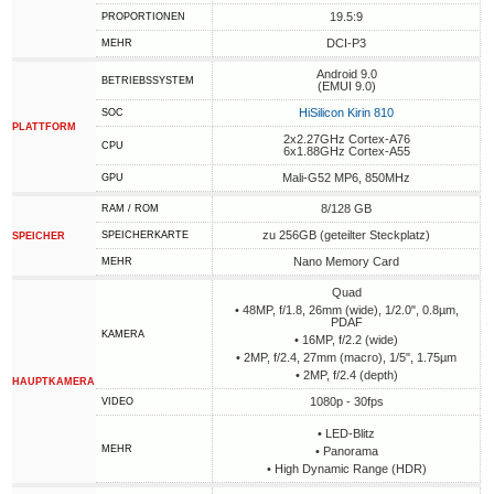
19.5:9
PROPORTIONEN
DCI-P3
MEHR
Android 9.0
BETRIEBSSYSTEM
(EMUI 9.0)
HiSilicon Kirin 810
SOC
PLATTFORM
2x2.27GHz Cortex-A76
CPU
6x1.88GHz Cortex-A55
Mali-G52 MP6, 850MHz
GPU
8/128 GB
RAM / ROM
zu 256GB (geteilter Steckplatz)
SPEICHERKARTE
SPEICHER
Nano Memory Card
MEHR
Quad
• 48MP, f/1.8, 26mm (wide), 1/2.0", 0.8µm,
PDAF
KAMERA
• 16MP, f/2.2 (wide)
• 2MP, f/2.4, 27mm (macro), 1/5", 1.75µm
• 2MP, f/2.4 (depth)
HAUPTKAMERA
1080p - 30fps
VIDEO
• LED-Blitz
MEHR
• Panorama
• High Dynamic Range (HDR)