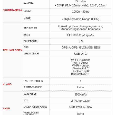
Einzelne
KAMERA
• 32MP, f/2.0, 26mm (wide), 1/2.8", 0.8µm
FRONTKAMERA
1080p - 30fps
VIDEO
MEHR
• High Dynamic Range (HDR)
Gyroskop, Beschleunigungssensor,
SENSOREN
Annäherungssensor, Kompass
IEEE 802.11 a/b/g/n/ac
WI-FI
v 5
BLUETOOTH
GPS, A-GPS, GLONASS, BDS
GPS
TECHNOLOGIEN
USB OTG
ZUSÄTZLICH
Wi-Fi-Dualband
Wi-Fi Direct
Wi-Fi-Hotspot
Bluetooth LE
Bluetooth aptX
Bluetooth A2DP
1
LAUTSPRECHER
KLANG
keine
3,5MM-BUCHSE
3500 mAh
KAPAZITÄT
Li-Po, verbauter
TYP
USB Type-C, 40W
LADEN ÜBER KABEL
AKKU
KABELLOSES
keine