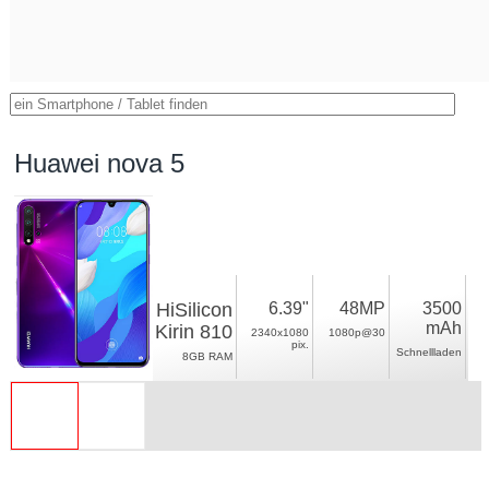
Huawei nova 5
HiSilicon
6.39"
48MP
3500
mAh
Kirin 810
2340x1080
1080p@30
pix.
Schnellladen
8GB RAM