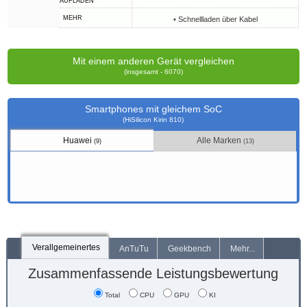
AUFLADEN
MEHR
• Schnellladen über Kabel
Mit einem anderen Gerät vergleichen
(insgesamt - 6070)
Smartphones mit gleichem SoC
(HiSilicon Kirin 810)
Huawei
Alle Marken
(9)
(13)
Verallgemeinertes
AnTuTu
Geekbench
Mehr...
Zusammenfassende Leistungsbewertung
Total
CPU
GPU
KI