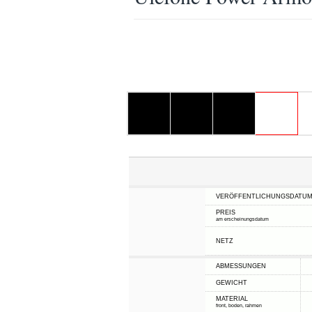
VERÖFFENTLICHUNGSDATU
PREIS
am erscheinungsdatum
NETZ
ABMESSUNGEN
GEWICHT
MATERIAL
front, boden, rahmen