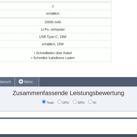
1
erhältlich
10000 mAh
Li-Po, verbauter
USB Type-C, 18W
erhältlich, 15W
• Schnellladen über Kabel
• Schnelles kabelloses Laden
kbench
Mehr...
Zusammenfassende Leistungsbewertung
Total
CPU
GPU
KI