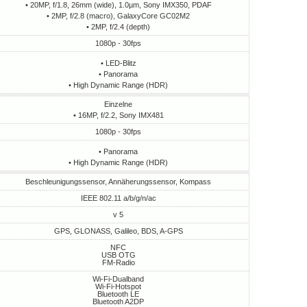
• 20MP, f/1.8, 26mm (wide), 1.0µm, Sony IMX350, PDAF
• 2MP, f/2.8 (macro), GalaxyCore GC02M2
• 2MP, f/2.4 (depth)
1080p - 30fps
• LED-Blitz
• Panorama
• High Dynamic Range (HDR)
Einzelne
• 16MP, f/2.2, Sony IMX481
1080p - 30fps
• Panorama
• High Dynamic Range (HDR)
Beschleunigungssensor, Annäherungssensor, Kompass
IEEE 802.11 a/b/g/n/ac
v 5
GPS, GLONASS, Galileo, BDS, A-GPS
NFC
USB OTG
FM-Radio
Wi-Fi-Dualband
Wi-Fi-Hotspot
Bluetooth LE
Bluetooth A2DP