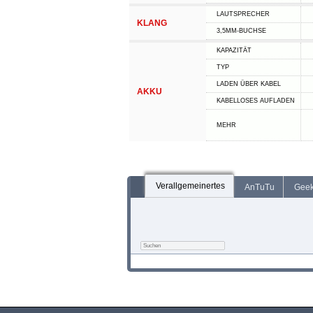
LAUTSPRECHER
KLANG
3,5MM-BUCHSE
KAPAZITÄT
TYP
LADEN ÜBER KABEL
AKKU
KABELLOSES AUFLADEN
MEHR
Verallgemeinertes
AnTuTu
Gee