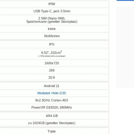
IP68
USB Type-C, jack 3.5mm
2 SIM (Nano-SIM),
Speicherkarte (geteilter Steckplatz)
keine
Stoßfestes
IPS
2
6.52", 102cm
(~70% bildschirm-zu-körper)
1600x720
269
20:9
Android 11
Mediatek Helio G35
8x2.3GHz Cortex-A53
PowerVR GE8320, 680MHz
4/64 GB
zu 1024GB (geteilter Steckplatz)
Triple