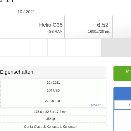
10 / 2021
358gr, Dicke 17.2mm
6.52"
Helio G35
Android 11
4GB RAM
1600x720 pix.
64GB ROM
Mi
Eigenschaften
10 / 2021
M
180 USD
2G, 3G, 4G
genauer ↓
175.6 x 82.5 x 17.2 mm
358 gr
Gorilla Glass 3, Kunststoff, Kunststoff