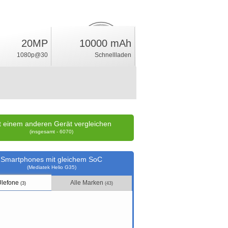
20MP
10000 mAh
3.9
%
1080p@30
Schnellladen
Wertung
t einem anderen Gerät vergleichen
(insgesamt - 6070)
Smartphones mit gleichem SoC
(Mediatek Helio G35)
Ulefone
Alle Marken
(3)
(43)