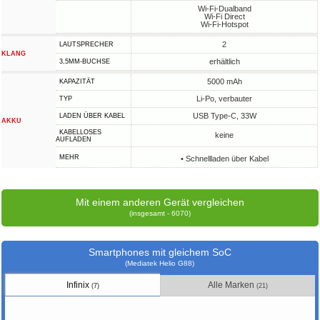
Wi-Fi-Dualband
Wi-Fi Direct
Wi-Fi-Hotspot
2
LAUTSPRECHER
KLANG
erhältlich
3,5MM-BUCHSE
5000 mAh
KAPAZITÄT
Li-Po, verbauter
TYP
USB Type-C, 33W
LADEN ÜBER KABEL
AKKU
KABELLOSES
keine
AUFLADEN
MEHR
• Schnellladen über Kabel
Mit einem anderen Gerät vergleichen
(insgesamt - 6070)
Smartphones mit gleichem SoC
(Mediatek Helio G88)
Infinix
Alle Marken
(7)
(21)