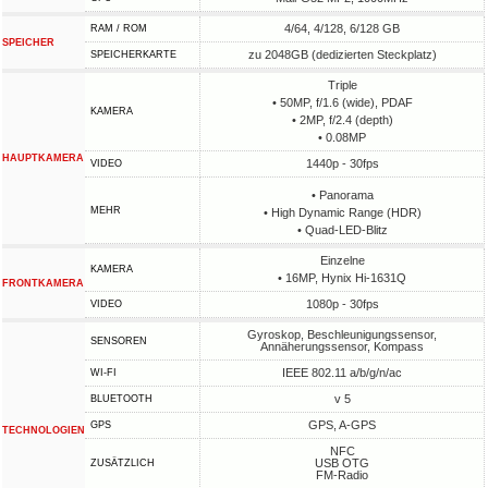
4/64, 4/128, 6/128 GB
RAM / ROM
SPEICHER
zu 2048GB (dedizierten Steckplatz)
SPEICHERKARTE
Triple
• 50MP, f/1.6 (wide), PDAF
KAMERA
• 2MP, f/2.4 (depth)
• 0.08MP
HAUPTKAMERA
1440p - 30fps
VIDEO
• Panorama
MEHR
• High Dynamic Range (HDR)
• Quad-LED-Blitz
Einzelne
KAMERA
• 16MP, Hynix Hi-1631Q
FRONTKAMERA
1080p - 30fps
VIDEO
Gyroskop, Beschleunigungssensor,
SENSOREN
Annäherungssensor, Kompass
IEEE 802.11 a/b/g/n/ac
WI-FI
v 5
BLUETOOTH
GPS, A-GPS
GPS
TECHNOLOGIEN
NFC
USB OTG
ZUSÄTZLICH
FM-Radio