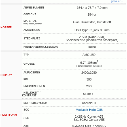
genauer ↓
164.4 x 76.7 x 7.9 mm
ABMESSUNGEN
184 gr
GEWICHT
MATERIAL
Glas, Kunststoff, Kunststoff
front, boden, rahmen
KÖRPER
USB Type-C, jack 3.5mm
ANSCHLUSS
2 SIM (Nano-SIM),
STECKPLATZ
Speicherkarte (dedizierten Steckplatz)
keine
FINGERABDRUCKSENSOR
AMOLED
TYP
2
6.7", 108cm
GRÖSSE
(~86% bildschirm-zu-körper)
2400x1080
AUFLÖSUNG
DISPLAY
393
PPI
20:9
PROPORTIONEN
HELLIGKEIT /
514nit / -
KONTRAST
Android 11
BETRIEBSSYSTEM
Mediatek Helio G88
SOC
PLATTFORM
2x2GHz Cortex-A75
CPU
6x1.8GHz Cortex-A55
Mali-G52 MP2, 1000MHz
GPU