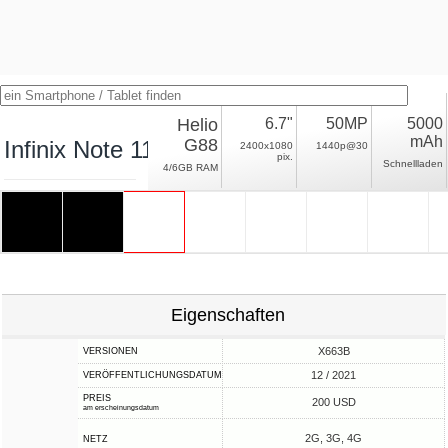
Helio
6.7"
50MP
5000
mAh
G88
Infinix Note 11
2400x1080
1440p@30
pix.
Schnellladen
4/6GB RAM
Eigenschaften
X663B
VERSIONEN
12 / 2021
VERÖFFENTLICHUNGSDATUM
PREIS
200 USD
am erscheinungsdatum
2G, 3G, 4G
NETZ