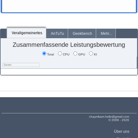
Verallgemeinertes
AnTuTu
Geekbench
Mehr...
Zusammenfassende Leistungsbewertung
Total
CPU
GPU
KI
chaynikam.hello@gmail.com
© 2009 - 2026
Über uns