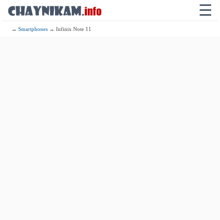
☰
→
Smartphones
→ Infinix Note 11