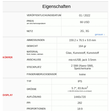
Eigenschaften
01 / 2022
VERÖFFENTLICHUNGSDATUM
PREIS
66 USD
am erscheinungsdatum
2G, 3G
NETZ
genauer ↓
159.2 x 76.5 x 9.8 mm
ABMESSUNGEN
164 gr
GEWICHT
MATERIAL
Glas, Kunststoff, Kunststoff
front, boden, rahmen
KÖRPER
microUSB, jack 3.5mm
ANSCHLUSS
2 SIM (Nano-SIM),
STECKPLATZ
Speicherkarte
keine
FINGERABDRUCKSENSOR
IPS
TYP
2
5.7", 83.8cm
GRÖSSE
(~68.8% bildschirm-zu-körper)
DISPLAY
1440x720
AUFLÖSUNG
282
PPI
18:9
PROPORTIONEN