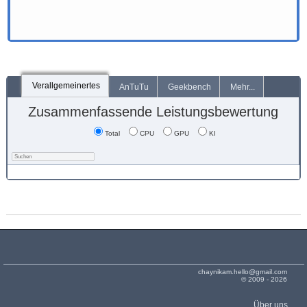
Verallgemeinertes
AnTuTu
Geekbench
Mehr...
Zusammenfassende Leistungsbewertung
Total
CPU
GPU
KI
chaynikam.hello@gmail.com
© 2009 - 2026
Über uns