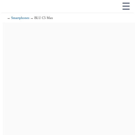
☰
→
Smartphones
→ BLU C5 Max