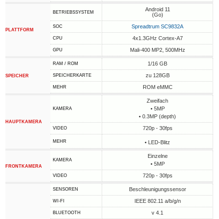
Android 11
BETRIEBSSYSTEM
(Go)
Spreadtrum SC9832A
SOC
PLATTFORM
4x1.3GHz Cortex-A7
CPU
Mali-400 MP2, 500MHz
GPU
1/16 GB
RAM / ROM
zu 128GB
SPEICHERKARTE
SPEICHER
ROM eMMC
MEHR
Zweifach
• 5MP
KAMERA
• 0.3MP (depth)
HAUPTKAMERA
720p - 30fps
VIDEO
MEHR
• LED-Blitz
Einzelne
KAMERA
• 5MP
FRONTKAMERA
720p - 30fps
VIDEO
Beschleunigungssensor
SENSOREN
IEEE 802.11 a/b/g/n
WI-FI
v 4.1
BLUETOOTH