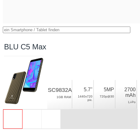
BLU C5 Max
SC9832A
5.7"
5MP
2700
mAh
1440x720
720p@30
1GB RAM
pix.
Li-Po