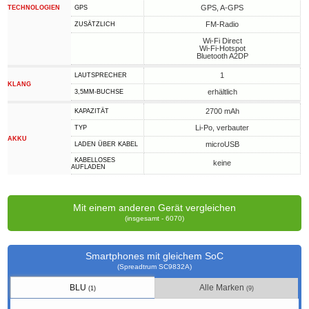
GPS, A-GPS
TECHNOLOGIEN
GPS
FM-Radio
ZUSÄTZLICH
Wi-Fi Direct
Wi-Fi-Hotspot
Bluetooth A2DP
1
LAUTSPRECHER
KLANG
erhältlich
3,5MM-BUCHSE
2700 mAh
KAPAZITÄT
Li-Po, verbauter
TYP
AKKU
microUSB
LADEN ÜBER KABEL
KABELLOSES
keine
AUFLADEN
Mit einem anderen Gerät vergleichen
(insgesamt - 6070)
Smartphones mit gleichem SoC
(Spreadtrum SC9832A)
BLU
Alle Marken
(1)
(9)