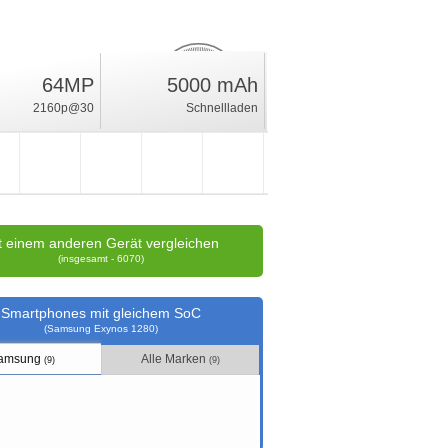
64MP
5000 mAh
15.9
%
2160p@30
Schnellladen
Wertung
t einem anderen Gerät vergleichen
(insgesamt - 6070)
Smartphones mit gleichem SoC
(Samsung Exynos 1280)
amsung
Alle Marken
(9)
(9)