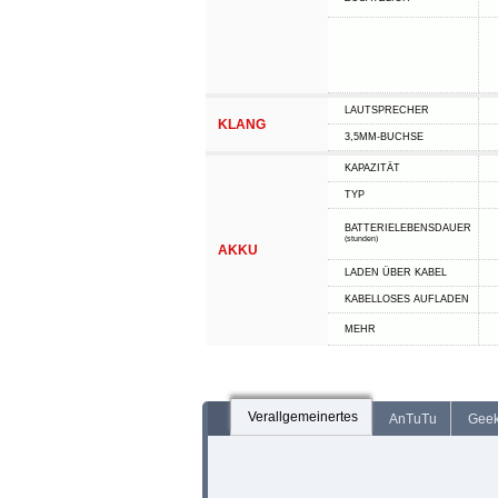
LAUTSPRECHER
KLANG
3,5MM-BUCHSE
KAPAZITÄT
TYP
BATTERIELEBENSDAUER
(stunden)
AKKU
LADEN ÜBER KABEL
KABELLOSES AUFLADEN
MEHR
Verallgemeinertes
AnTuTu
Gee