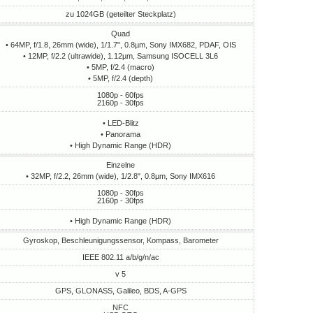
zu 1024GB (geteilter Steckplatz)
Quad
• 64MP, f/1.8, 26mm (wide), 1/1.7", 0.8µm, Sony IMX682, PDAF, OIS
• 12MP, f/2.2 (ultrawide), 1.12µm, Samsung ISOCELL 3L6
• 5MP, f/2.4 (macro)
• 5MP, f/2.4 (depth)
1080p - 60fps
2160p - 30fps
• LED-Blitz
• Panorama
• High Dynamic Range (HDR)
Einzelne
• 32MP, f/2.2, 26mm (wide), 1/2.8", 0.8µm, Sony IMX616
1080p - 30fps
2160p - 30fps
• High Dynamic Range (HDR)
Gyroskop, Beschleunigungssensor, Kompass, Barometer
IEEE 802.11 a/b/g/n/ac
v 5
GPS, GLONASS, Galileo, BDS, A-GPS
NFC