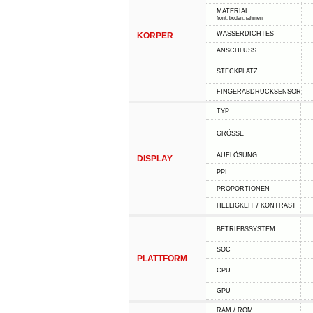
MATERIAL
front, boden, rahmen
WASSERDICHTES
KÖRPER
ANSCHLUSS
STECKPLATZ
FINGERABDRUCKSENSOR
TYP
GRÖSSE
AUFLÖSUNG
DISPLAY
PPI
PROPORTIONEN
HELLIGKEIT / KONTRAST
BETRIEBSSYSTEM
SOC
PLATTFORM
CPU
GPU
RAM / ROM