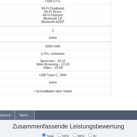
USB OTG
Wi-Fi-Dualband
Wi-Fi Direct
Wi-Fi-Hotspot
Bluetooth LE
Bluetooth A2DP
2
keine
5000 mAh
Li-Po, verbauter
Sprechen - 32:11
Web-Browsing - 12:43
Video - 19:58
USB Type-C, 25W
keine
• Schnellladen über Kabel
kbench
Mehr...
Zusammenfassende Leistungsbewertung
Total
CPU
GPU
KI