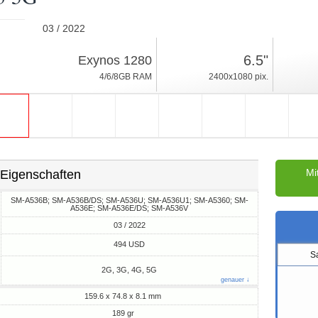
03 / 2022
189gr, Dicke 8.1mm
6.5"
Exynos 1280
Android 12, One UI
4/6/8GB RAM
2400x1080 pix.
128/256GB ROM
Mi
Eigenschaften
SM-A536B; SM-A536B/DS; SM-A536U; SM-A536U1; SM-A5360; SM-
A536E; SM-A536E/DS; SM-A536V
03 / 2022
M
494 USD
S
2G, 3G, 4G, 5G
genauer ↓
159.6 x 74.8 x 8.1 mm
189 gr