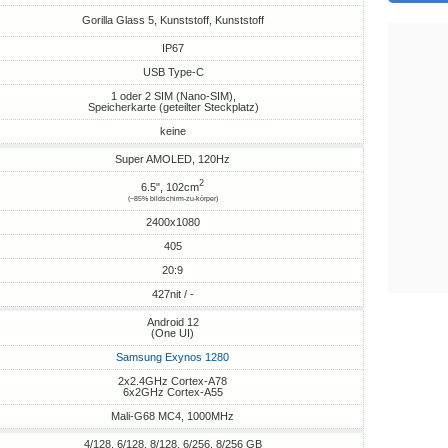
Gorilla Glass 5, Kunststoff, Kunststoff
IP67
USB Type-C
1 oder 2 SIM (Nano-SIM),
Speicherkarte (geteilter Steckplatz)
keine
Super AMOLED, 120Hz
2
6.5", 102cm
(~85% bildschirm-zu-körper)
2400x1080
405
20:9
427nit / -
Android 12
(One UI)
Samsung Exynos 1280
2x2.4GHz Cortex-A78
6x2GHz Cortex-A55
Mali-G68 MC4, 1000MHz
4/128, 6/128, 8/128, 6/256, 8/256 GB