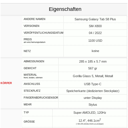
Eigenschaften
Samsung Galaxy Tab S8 Plus
ANDERE NAMEN
SM-X800
VERSIONEN
04 / 2022
VERÖFFENTLICHUNGSDATUM
PREIS
1100 USD
am erscheinungsdatum
keine
NETZ
285 x 185 x 5.7 mm
ABMESSUNGEN
567 gr
GEWICHT
MATERIAL
Gorilla Glass 5, Metall, Metall
front, boden, rahmen
KÖRPER
USB Type-C
ANSCHLUSS
Speicherkarte (dedizierten Steckplatz)
STECKPLATZ
unter Display
FINGERABDRUCKSENSOR
Stylus
MEHR
Super AMOLED, 120Hz
TYP
2
12.4", 446.1cm
GRÖSSE
(~84.6% bildschirm-zu-körper)