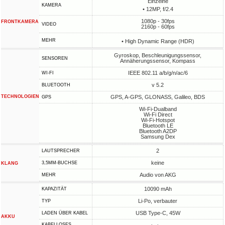
Einzelne
KAMERA
• 12MP, f/2.4
1080p - 30fps
FRONTKAMERA
VIDEO
2160p - 60fps
MEHR
• High Dynamic Range (HDR)
Gyroskop, Beschleunigungssensor,
SENSOREN
Annäherungssensor, Kompass
IEEE 802.11 a/b/g/n/ac/6
WI-FI
v 5.2
BLUETOOTH
TECHNOLOGIEN
GPS, A-GPS, GLONASS, Galileo, BDS
GPS
Wi-Fi-Dualband
Wi-Fi Direct
Wi-Fi-Hotspot
Bluetooth LE
Bluetooth A2DP
Samsung Dex
2
LAUTSPRECHER
keine
3,5MM-BUCHSE
KLANG
Audio von AKG
MEHR
10090 mAh
KAPAZITÄT
Li-Po, verbauter
TYP
USB Type-C, 45W
LADEN ÜBER KABEL
AKKU
KABELLOSES