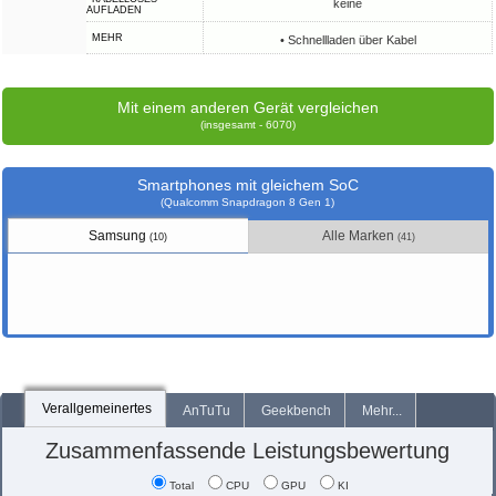
keine
AUFLADEN
MEHR
• Schnellladen über Kabel
Mit einem anderen Gerät vergleichen
(insgesamt - 6070)
Smartphones mit gleichem SoC
(Qualcomm Snapdragon 8 Gen 1)
Samsung
Alle Marken
(10)
(41)
Verallgemeinertes
AnTuTu
Geekbench
Mehr...
Zusammenfassende Leistungsbewertung
Total
CPU
GPU
KI