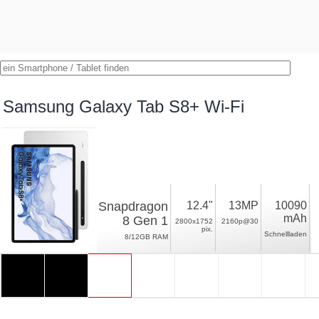
Samsung Galaxy Tab S8+ Wi-Fi
Snapdragon
12.4"
13MP
10090
mAh
8 Gen 1
2800x1752
2160p@30
pix.
Schnellladen
8/12GB RAM