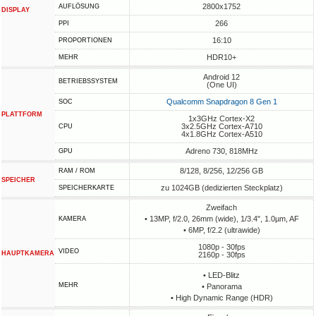
2800x1752
AUFLÖSUNG
DISPLAY
266
PPI
16:10
PROPORTIONEN
HDR10+
MEHR
Android 12
BETRIEBSSYSTEM
(One UI)
Qualcomm Snapdragon 8 Gen 1
SOC
PLATTFORM
1x3GHz Cortex-X2
3x2.5GHz Cortex-A710
CPU
4x1.8GHz Cortex-A510
Adreno 730, 818MHz
GPU
8/128, 8/256, 12/256 GB
RAM / ROM
SPEICHER
zu 1024GB (dedizierten Steckplatz)
SPEICHERKARTE
Zweifach
• 13MP, f/2.0, 26mm (wide), 1/3.4", 1.0µm, AF
KAMERA
• 6MP, f/2.2 (ultrawide)
1080p - 30fps
VIDEO
HAUPTKAMERA
2160p - 30fps
• LED-Blitz
MEHR
• Panorama
• High Dynamic Range (HDR)