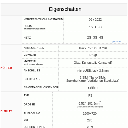
Eigenschaften
03 / 2022
VERÖFFENTLICHUNGSDATUM
PREIS
158 USD
am erscheinungsdatum
2G, 3G, 4G
NETZ
genauer ↓
164 x 75.2 x 8.3 mm
ABMESSUNGEN
178 gr
GEWICHT
MATERIAL
Glas, Kunststoff, Kunststoff
front, boden, rahmen
KÖRPER
microUSB, jack 3.5mm
ANSCHLUSS
2 SIM (Nano-SIM),
STECKPLATZ
Speicherkarte (dedizierten Steckplatz)
seitlich
FINGERABDRUCKSENSOR
IPS
TYP
2
6.51", 102.3cm
GRÖSSE
(~83% bildschirm-zu-körper)
DISPLAY
1600x720
AUFLÖSUNG
270
PPI
20:9
PROPORTIONEN