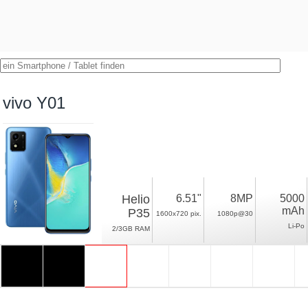
vivo Y01
Helio
6.51"
8MP
5000
mAh
P35
1600x720 pix.
1080p@30
Li-Po
2/3GB RAM