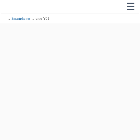
☰
→
Smartphones
→ vivo Y01