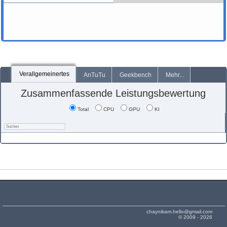
Verallgemeinertes
AnTuTu
Geekbench
Mehr...
Zusammenfassende Leistungsbewertung
Total
CPU
GPU
KI
chaynikam.hello@gmail.com
© 2009 - 2026