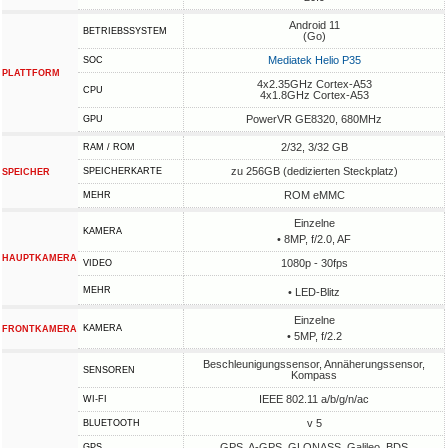
Android 11
BETRIEBSSYSTEM
(Go)
Mediatek Helio P35
SOC
PLATTFORM
4x2.35GHz Cortex-A53
CPU
4x1.8GHz Cortex-A53
PowerVR GE8320, 680MHz
GPU
2/32, 3/32 GB
RAM / ROM
zu 256GB (dedizierten Steckplatz)
SPEICHERKARTE
SPEICHER
ROM eMMC
MEHR
Einzelne
KAMERA
• 8MP, f/2.0, AF
HAUPTKAMERA
1080p - 30fps
VIDEO
MEHR
• LED-Blitz
Einzelne
KAMERA
FRONTKAMERA
• 5MP, f/2.2
Beschleunigungssensor, Annäherungssensor,
SENSOREN
Kompass
IEEE 802.11 a/b/g/n/ac
WI-FI
v 5
BLUETOOTH
GPS, A-GPS, GLONASS, Galileo, BDS
GPS