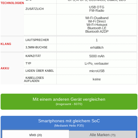
TECHNOLOGIEN
USB OTG
ZUSÄTZLICH
FM-Radio
Wi-Fi-Dualband
Wi-Fi Direct
Wi-Fi-Hotspot
Bluetooth LE
Bluetooth A2DP
1
LAUTSPRECHER
KLANG
erhältlich
3,5MM-BUCHSE
5000 mAh
KAPAZITÄT
Li-Po, verbauter
TYP
AKKU
microUSB
LADEN ÜBER KABEL
KABELLOSES
keine
AUFLADEN
Mit einem anderen Gerät vergleichen
(insgesamt - 6070)
Smartphones mit gleichem SoC
(Mediatek Helio P35)
vivo
Alle Marken
(20)
(75)