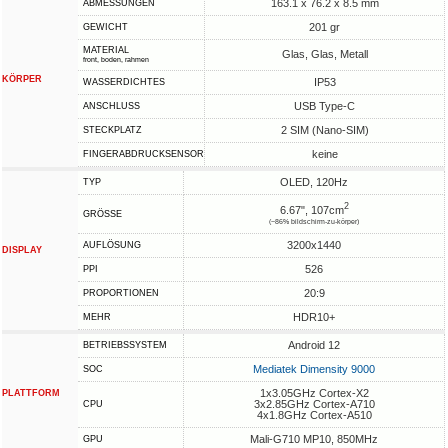
163.1 x 76.2 x 8.5 mm
ABMESSUNGEN
201 gr
GEWICHT
MATERIAL
Glas, Glas, Metall
front, boden, rahmen
KÖRPER
IP53
WASSERDICHTES
USB Type-C
ANSCHLUSS
2 SIM (Nano-SIM)
STECKPLATZ
keine
FINGERABDRUCKSENSOR
OLED, 120Hz
TYP
2
6.67", 107cm
GRÖSSE
(~86% bildschirm-zu-körper)
3200x1440
AUFLÖSUNG
DISPLAY
526
PPI
20:9
PROPORTIONEN
HDR10+
MEHR
Android 12
BETRIEBSSYSTEM
Mediatek Dimensity 9000
SOC
1x3.05GHz Cortex-X2
PLATTFORM
3x2.85GHz Cortex-A710
CPU
4x1.8GHz Cortex-A510
Mali-G710 MP10, 850MHz
GPU