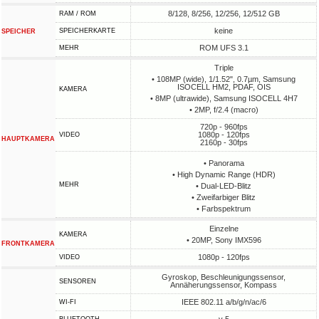
8/128, 8/256, 12/256, 12/512 GB
RAM / ROM
keine
SPEICHERKARTE
SPEICHER
ROM UFS 3.1
MEHR
Triple
• 108MP (wide), 1/1.52", 0.7µm, Samsung
ISOCELL HM2, PDAF, OIS
KAMERA
• 8MP (ultrawide), Samsung ISOCELL 4H7
• 2MP, f/2.4 (macro)
720p - 960fps
1080p - 120fps
VIDEO
HAUPTKAMERA
2160p - 30fps
• Panorama
• High Dynamic Range (HDR)
MEHR
• Dual-LED-Blitz
• Zweifarbiger Blitz
• Farbspektrum
Einzelne
KAMERA
• 20MP, Sony IMX596
FRONTKAMERA
1080p - 120fps
VIDEO
Gyroskop, Beschleunigungssensor,
SENSOREN
Annäherungssensor, Kompass
IEEE 802.11 a/b/g/n/ac/6
WI-FI