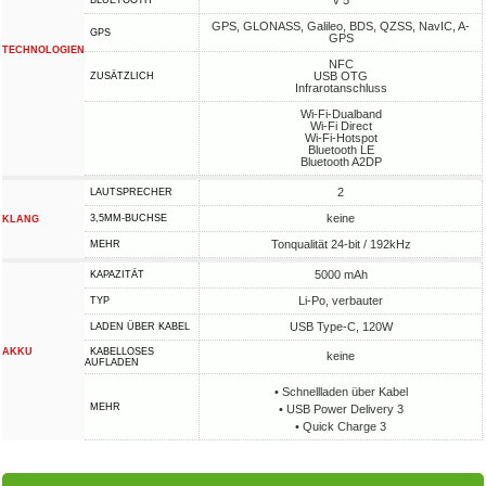
v 5
BLUETOOTH
GPS, GLONASS, Galileo, BDS, QZSS, NavIC, A-
GPS
GPS
TECHNOLOGIEN
NFC
USB OTG
ZUSÄTZLICH
Infrarotanschluss
Wi-Fi-Dualband
Wi-Fi Direct
Wi-Fi-Hotspot
Bluetooth LE
Bluetooth A2DP
2
LAUTSPRECHER
keine
3,5MM-BUCHSE
KLANG
Tonqualität 24-bit / 192kHz
MEHR
5000 mAh
KAPAZITÄT
Li-Po, verbauter
TYP
USB Type-C, 120W
LADEN ÜBER KABEL
AKKU
KABELLOSES
keine
AUFLADEN
• Schnellladen über Kabel
MEHR
• USB Power Delivery 3
• Quick Charge 3