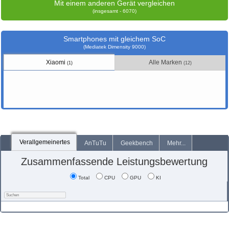
Mit einem anderen Gerät vergleichen
(insgesamt - 6070)
Smartphones mit gleichem SoC
(Mediatek Dimensity 9000)
Xiaomi
Alle Marken
(1)
(12)
Verallgemeinertes
AnTuTu
Geekbench
Mehr...
Zusammenfassende Leistungsbewertung
Total
CPU
GPU
KI