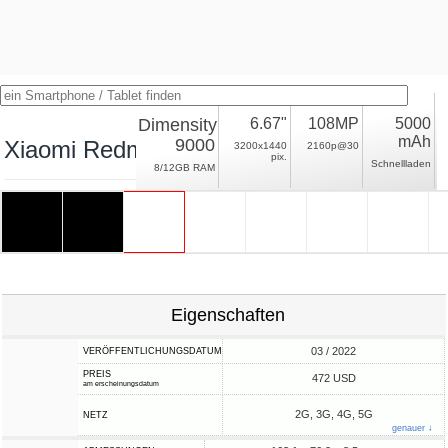
Dimensity
6.67"
108MP
5000
mAh
9000
Xiaomi Redmi K50 Pro
3200x1440
2160p@30
pix.
Schnellladen
8/12GB RAM
Eigenschaften
03 / 2022
VERÖFFENTLICHUNGSDATUM
PREIS
472 USD
am erscheinungsdatum
2G, 3G, 4G, 5G
NETZ
genauer ↓