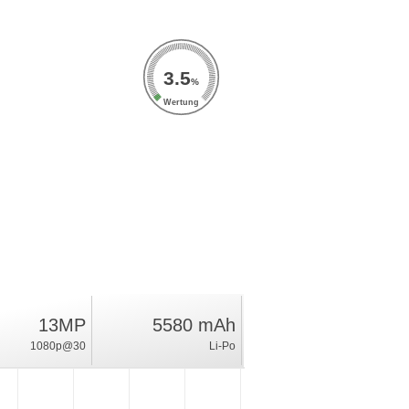
3.5
%
Wertung
13MP
5580 mAh
1080p@30
Li-Po