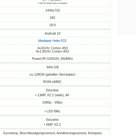
(~68.2% bildschirm-zu-körper)
1440x720
282
18:9
Android 10
Mediatek Helio P22
4x2GHz Cortex-A53
4x1.8GHz Cortex-A53
PowerVR GE8320, 650MHz
4/64 GB
zu 128GB (geteilter Steckplatz)
ROM eMMC
Einzelne
• 13MP, f/2.2 (wide), AF
1080p - 30fps
• LED-Blitz
Einzelne
• 5MP, f/2.2
Gyroskop, Beschleunigungssensor, Annäherungssensor, Kompass