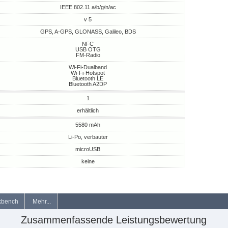
IEEE 802.11 a/b/g/n/ac
v 5
GPS, A-GPS, GLONASS, Galileo, BDS
NFC
USB OTG
FM-Radio
Wi-Fi-Dualband
Wi-Fi-Hotspot
Bluetooth LE
Bluetooth A2DP
1
erhältlich
5580 mAh
Li-Po, verbauter
microUSB
keine
kbench
Mehr...
Zusammenfassende Leistungsbewertung