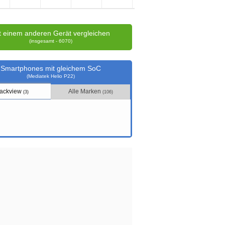
t einem anderen Gerät vergleichen
(insgesamt - 6070)
Smartphones mit gleichem SoC
(Mediatek Helio P22)
lackview
Alle Marken
(3)
(106)