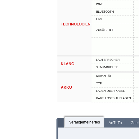
WI-FI
BLUETOOTH
GPS
TECHNOLOGIEN
ZUSÄTZLICH
LAUTSPRECHER
KLANG
3,5MM-BUCHSE
KAPAZITÄT
TYP
AKKU
LADEN ÜBER KABEL
KABELLOSES AUFLADEN
Verallgemeinertes
AnTuTu
Gee