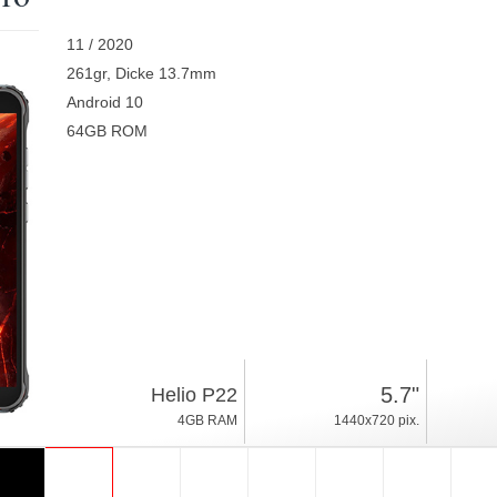
11 / 2020
261gr, Dicke 13.7mm
Android 10
64GB ROM
5.7"
Helio P22
4GB RAM
1440x720 pix.