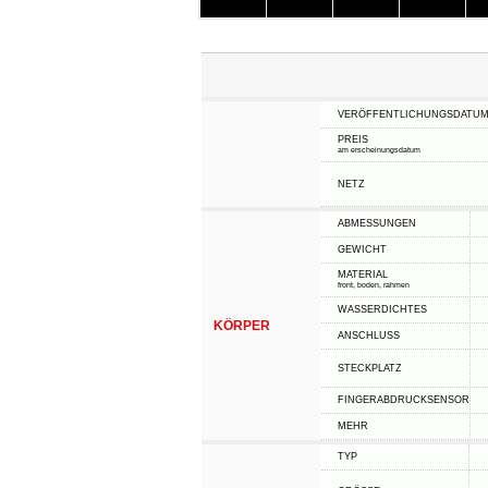
VERÖFFENTLICHUNGSDATU
PREIS
am erscheinungsdatum
NETZ
ABMESSUNGEN
GEWICHT
MATERIAL
front, boden, rahmen
WASSERDICHTES
KÖRPER
ANSCHLUSS
STECKPLATZ
FINGERABDRUCKSENSOR
MEHR
TYP