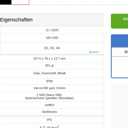
Mi
Eigenschaften
11 / 2020
M
160 USD
2G, 3G, 4G
B
genauer ↓
157.5 x 78.1 x 13.7 mm
261 gr
Glas, Kunststoff, Metall
IP68
microUSB, jack 3.5mm
2 SIM (Nano-SIM),
Speicherkarte (geteilter Steckplatz)
seitlich
Stoßfestes
IPS
2
5.7", 83.8cm