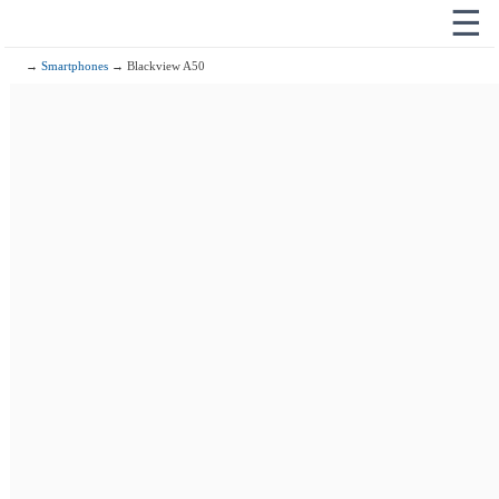
☰
→
Smartphones
→ Blackview A50