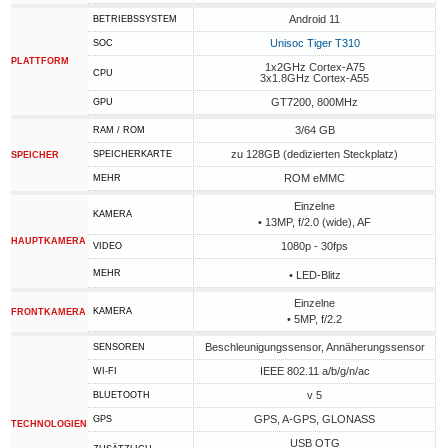
Android 11
BETRIEBSSYSTEM
Unisoc Tiger T310
SOC
PLATTFORM
1x2GHz Cortex-A75
CPU
3x1.8GHz Cortex-A55
GT7200, 800MHz
GPU
3/64 GB
RAM / ROM
zu 128GB (dedizierten Steckplatz)
SPEICHERKARTE
SPEICHER
ROM eMMC
MEHR
Einzelne
KAMERA
• 13MP, f/2.0 (wide), AF
HAUPTKAMERA
1080p - 30fps
VIDEO
MEHR
• LED-Blitz
Einzelne
KAMERA
FRONTKAMERA
• 5MP, f/2.2
Beschleunigungssensor, Annäherungssensor
SENSOREN
IEEE 802.11 a/b/g/n/ac
WI-FI
v 5
BLUETOOTH
GPS, A-GPS, GLONASS
GPS
TECHNOLOGIEN
USB OTG