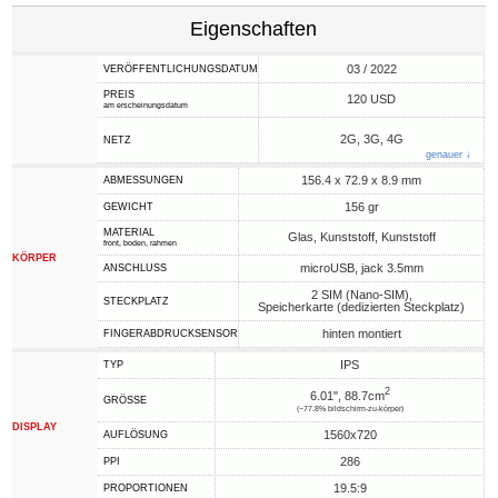
Eigenschaften
03 / 2022
VERÖFFENTLICHUNGSDATUM
PREIS
120 USD
am erscheinungsdatum
2G, 3G, 4G
NETZ
genauer ↓
156.4 x 72.9 x 8.9 mm
ABMESSUNGEN
156 gr
GEWICHT
MATERIAL
Glas, Kunststoff, Kunststoff
front, boden, rahmen
KÖRPER
microUSB, jack 3.5mm
ANSCHLUSS
2 SIM (Nano-SIM),
STECKPLATZ
Speicherkarte (dedizierten Steckplatz)
hinten montiert
FINGERABDRUCKSENSOR
IPS
TYP
2
6.01", 88.7cm
GRÖSSE
(~77.8% bildschirm-zu-körper)
DISPLAY
1560x720
AUFLÖSUNG
286
PPI
19.5:9
PROPORTIONEN