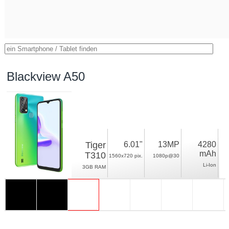
Blackview A50
Tiger
6.01"
13MP
4280
mAh
T310
1560x720 pix.
1080p@30
Li-Ion
3GB RAM