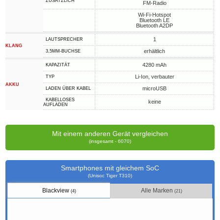
ZUSÄTZLICH
FM-Radio
Wi-Fi-Hotspot
Bluetooth LE
Bluetooth A2DP
1
LAUTSPRECHER
KLANG
erhältlich
3,5MM-BUCHSE
4280 mAh
KAPAZITÄT
Li-Ion, verbauter
TYP
AKKU
microUSB
LADEN ÜBER KABEL
KABELLOSES
keine
AUFLADEN
Mit einem anderen Gerät vergleichen
(insgesamt - 6070)
Smartphones mit gleichem SoC
(Unisoc Tiger T310)
Blackview
Alle Marken
(4)
(21)