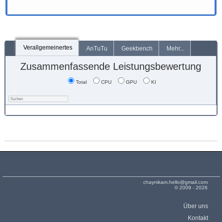
Verallgemeinertes
AnTuTu
Geekbench
Mehr...
Zusammenfassende Leistungsbewertung
Total
CPU
GPU
KI
chaynikam.hello@gmail.com
© 2009 - 2026
Über uns
Kontakt