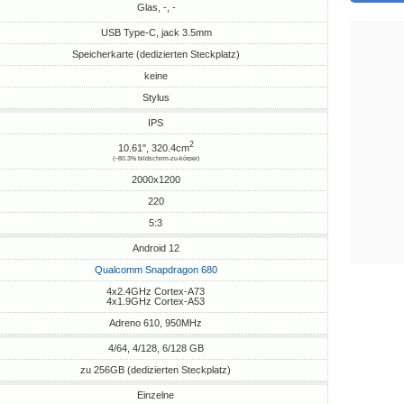
Glas, -, -
USB Type-C, jack 3.5mm
Speicherkarte (dedizierten Steckplatz)
keine
Stylus
IPS
2
10.61", 320.4cm
(~80.3% bildschirm-zu-körper)
2000x1200
220
5:3
Android 12
Qualcomm Snapdragon 680
4x2.4GHz Cortex-A73
4x1.9GHz Cortex-A53
Adreno 610, 950MHz
4/64, 4/128, 6/128 GB
zu 256GB (dedizierten Steckplatz)
Einzelne