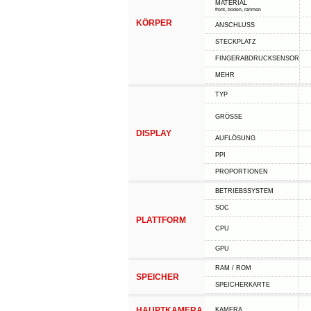
MATERIAL
front, boden, rahmen
KÖRPER
ANSCHLUSS
STECKPLATZ
FINGERABDRUCKSENSOR
MEHR
TYP
GRÖSSE
DISPLAY
AUFLÖSUNG
PPI
PROPORTIONEN
BETRIEBSSYSTEM
SOC
PLATTFORM
CPU
GPU
RAM / ROM
SPEICHER
SPEICHERKARTE
HAUPTKAMERA
KAMERA