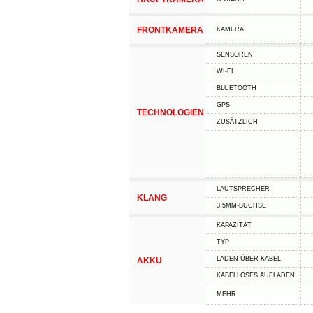
FRONTKAMERA
KAMERA
SENSOREN
WI-FI
BLUETOOTH
GPS
TECHNOLOGIEN
ZUSÄTZLICH
LAUTSPRECHER
KLANG
3,5MM-BUCHSE
KAPAZITÄT
TYP
LADEN ÜBER KABEL
AKKU
KABELLOSES AUFLADEN
MEHR