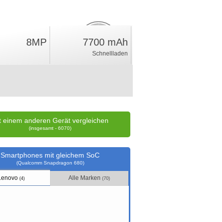
8MP
7700 mAh
8.2
%
Schnellladen
Wertung
t einem anderen Gerät vergleichen
(insgesamt - 6070)
Smartphones mit gleichem SoC
(Qualcomm Snapdragon 680)
Lenovo
Alle Marken
(4)
(70)