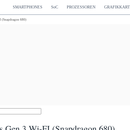
SMARTPHONES
SoC
PROZESSOREN
GRAFIKKAR
 (Snapdragon 680)
s Gen 3 Wi-FI (Snapdragon 680)