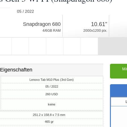
05 / 2022
465gr, Dicke 7.5mm
10.61"
Snapdragon 680
Android 12
4/6GB RAM
2000x1200 pix.
64/128GB ROM
Mi
Eigenschaften
Lenovo Tab M10 Plus (3rd Gen)
05 / 2022
M
260 USD
keine
251.2 x 158.8 x 7.5 mm
465 gr