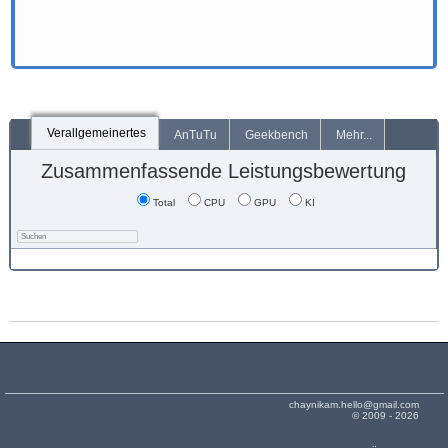
Verallgemeinertes
AnTuTu
Geekbench
Mehr...
Zusammenfassende Leistungsbewertung
Total
CPU
GPU
KI
chaynikam.hello@gmail.com
© 2009 - 2026