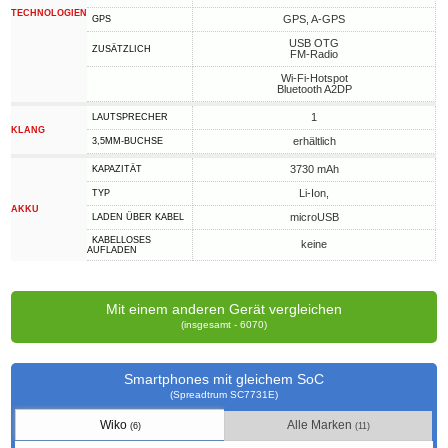
TECHNOLOGIEN
GPS, A-GPS
GPS
USB OTG
ZUSÄTZLICH
FM-Radio
Wi-Fi-Hotspot
Bluetooth A2DP
1
LAUTSPRECHER
KLANG
erhältlich
3,5MM-BUCHSE
3730 mAh
KAPAZITÄT
Li-Ion,
TYP
AKKU
microUSB
LADEN ÜBER KABEL
KABELLOSES
keine
AUFLADEN
Mit einem anderen Gerät vergleichen
(insgesamt - 6070)
Smartphones mit gleichem SoC
(Spreadtrum SC7731E)
Wiko
Alle Marken
(6)
(11)