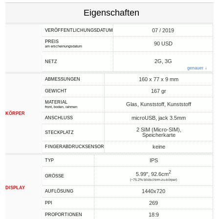
Eigenschaften
07 / 2019
VERÖFFENTLICHUNGSDATUM
PREIS
90 USD
am erscheinungsdatum
2G, 3G
NETZ
genauer ↓
160 x 77 x 9 mm
ABMESSUNGEN
167 gr
GEWICHT
MATERIAL
Glas, Kunststoff, Kunststoff
front, boden, rahmen
KÖRPER
microUSB, jack 3.5mm
ANSCHLUSS
2 SIM (Micro-SIM),
STECKPLATZ
Speicherkarte
keine
FINGERABDRUCKSENSOR
IPS
TYP
2
5.99", 92.6cm
GRÖSSE
(~75.2% bildschirm-zu-körper)
DISPLAY
1440x720
AUFLÖSUNG
269
PPI
18:9
PROPORTIONEN