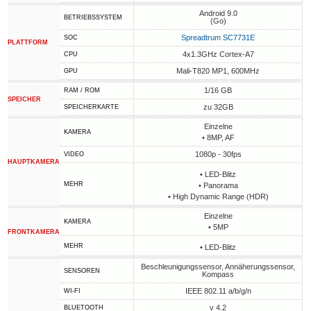
Android 9.0
BETRIEBSSYSTEM
(Go)
Spreadtrum SC7731E
SOC
PLATTFORM
4x1.3GHz Cortex-A7
CPU
Mali-T820 MP1, 600MHz
GPU
1/16 GB
RAM / ROM
SPEICHER
zu 32GB
SPEICHERKARTE
Einzelne
KAMERA
• 8MP, AF
1080p - 30fps
VIDEO
HAUPTKAMERA
• LED-Blitz
MEHR
• Panorama
• High Dynamic Range (HDR)
Einzelne
KAMERA
• 5MP
FRONTKAMERA
MEHR
• LED-Blitz
Beschleunigungssensor, Annäherungssensor,
SENSOREN
Kompass
IEEE 802.11 a/b/g/n
WI-FI
v 4.2
BLUETOOTH