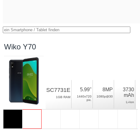
Wiko Y70
SC7731E
5.99"
8MP
3730
mAh
1440x720
1080p@30
1GB RAM
pix.
Li-Ion