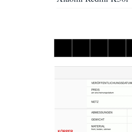
VERÖFFENTLICHUNGSDATU
PREIS
am erscheinungsdatum
NETZ
ABMESSUNGEN
GEWICHT
MATERIAL
front, boden, rahmen
KÖRPER