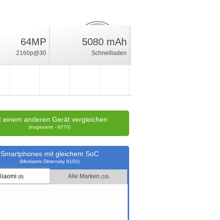
64MP
5080 mAh
25
%
2160p@30
Schnellladen
Wertung
t einem anderen Gerät vergleichen
(insgesamt - 6070)
Smartphones mit gleichem SoC
(Mediatek Dimensity 8100)
Xiaomi
Alle Marken
(6)
(18)