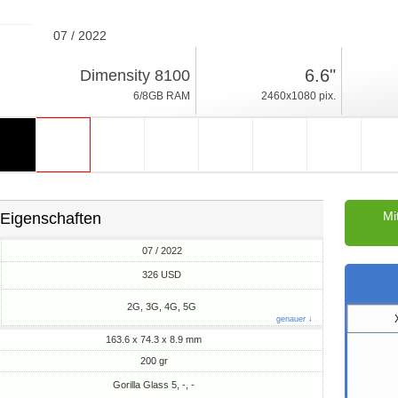
07 / 2022
200gr, Dicke 8.9mm
6.6"
Dimensity 8100
Android 12
6/8GB RAM
2460x1080 pix.
128/256GB ROM
Mi
Eigenschaften
07 / 2022
M
326 USD
2G, 3G, 4G, 5G
genauer ↓
163.6 x 74.3 x 8.9 mm
200 gr
Gorilla Glass 5, -, -