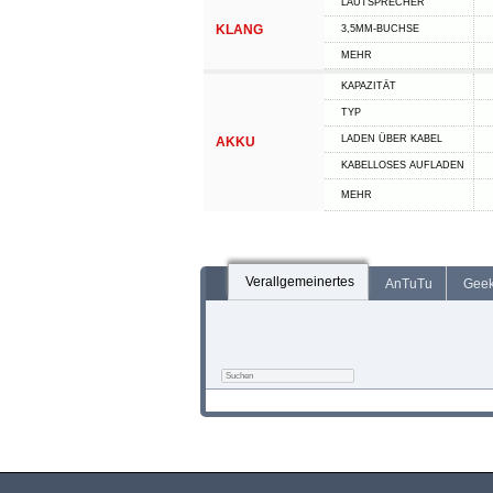
LAUTSPRECHER
KLANG
3,5MM-BUCHSE
MEHR
KAPAZITÄT
TYP
LADEN ÜBER KABEL
AKKU
KABELLOSES AUFLADEN
MEHR
Verallgemeinertes
AnTuTu
Gee