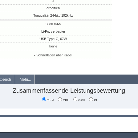
2
erhältlich
Tonqualität 24-bit / 192kHz
5080 mAh
Li-Po, verbauter
USB Type-C, 67W
keine
• Schnellladen über Kabel
kbench
Mehr...
Zusammenfassende Leistungsbewertung
Total
CPU
GPU
KI