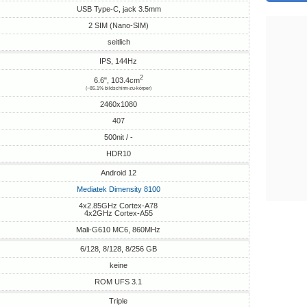
USB Type-C, jack 3.5mm
2 SIM (Nano-SIM)
seitlich
IPS, 144Hz
2
6.6", 103.4cm
(~85.1% bildschirm-zu-körper)
2460x1080
407
500nit / -
HDR10
Android 12
Mediatek Dimensity 8100
4x2.85GHz Cortex-A78
4x2GHz Cortex-A55
Mali-G610 MC6, 860MHz
6/128, 8/128, 8/256 GB
keine
ROM UFS 3.1
Triple