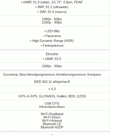
• 64MP, f/1.9 (wide), 1/1.72", 0.8µm, PDAF
• 8MP, f/2.2 (ultrawide)
• 2MP, f/2.4 (macro)
1080p - 60fps
2160p - 30fps
• LED-Blitz
• Panorama
• High Dynamic Range (HDR)
• Farbspektrum
Einzelne
• 16MP, f/2.5
1080p - 30fps
Gyroskop, Beschleunigungssensor, Annäherungssensor, Kompass
IEEE 802.11 a/b/g/n/ac/6
v 5.3
GPS, A-GPS, GLONASS, Galileo, BDS, QZSS
USB OTG
Infrarotanschluss
Wi-Fi-Dualband
Wi-Fi Direct
Wi-Fi-Hotspot
Bluetooth LE
Bluetooth A2DP