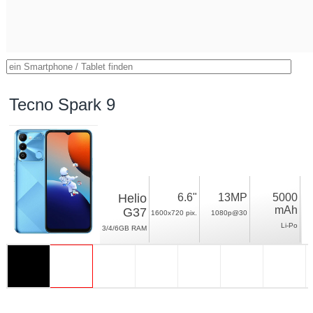
Tecno Spark 9
Helio
6.6"
13MP
5000
mAh
G37
1600x720 pix.
1080p@30
Li-Po
3/4/6GB RAM