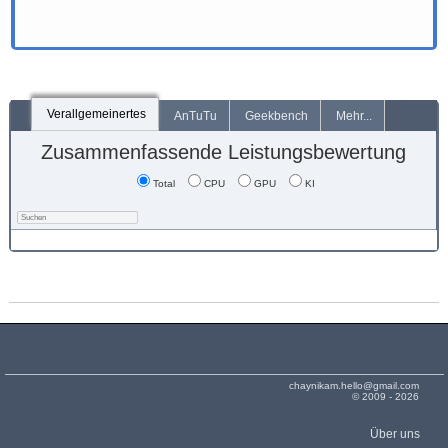
Verallgemeinertes
AnTuTu
Geekbench
Mehr...
Zusammenfassende Leistungsbewertung
Total
CPU
GPU
KI
chaynikam.hello@gmail.com
© 2009 - 2026
Über uns