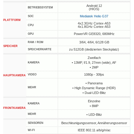
Android 12
BETRIEBSSYSTEM
(HIOS)
Mediatek Helio G37
SOC
PLATTFORM
4x2.3GHz Cortex-A53
CPU
4x1.8GHz Cortex-A53
PowerVR GE8320, 680MHz
GPU
3/64, 4/64, 6/128 GB
RAM / ROM
SPEICHER
zu 512GB (dedizierten Steckplatz)
SPEICHERKARTE
Zweifach
• 13MP, f/1.9, 27mm (wide), AF
KAMERA
• 2MP
1080p - 30fps
VIDEO
HAUPTKAMERA
• Panorama
MEHR
• High Dynamic Range (HDR)
• Dual-LED-Blitz
Einzelne
KAMERA
• 8MP
FRONTKAMERA
MEHR
• LED-Blitz
Beschleunigungssensor, Annäherungssensor
SENSOREN
IEEE 802.11 a/b/g/n/ac
WI-FI