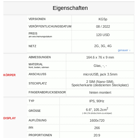
Eigenschaften
KG5p
VERSIONEN
08 / 2022
VERÖFFENTLICHUNGSDATUM
PREIS
120 USD
am erscheinungsdatum
2G, 3G, 4G
NETZ
genauer ↓
164.6 x 76 x 9 mm
ABMESSUNGEN
MATERIAL
Glas, -, -
front, boden, rahmen
microUSB, jack 3.5mm
ANSCHLUSS
KÖRPER
2 SIM (Nano-SIM),
STECKPLATZ
Speicherkarte (dedizierten Steckplatz)
hinten montiert
FINGERABDRUCKSENSOR
IPS, 90Hz
TYP
2
6.6", 105.2cm
GRÖSSE
(~84.1% bildschirm-zu-körper)
DISPLAY
1600x720
AUFLÖSUNG
266
PPI
20:9
PROPORTIONEN