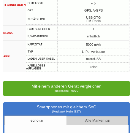
v 5
BLUETOOTH
TECHNOLOGIEN
GPS, A-GPS
GPS
USB OTG
ZUSÄTZLICH
FM-Radio
1
LAUTSPRECHER
KLANG
erhältlich
3,5MM-BUCHSE
5000 mAh
KAPAZITÄT
Li-Po, verbauter
TYP
AKKU
microUSB
LADEN ÜBER KABEL
KABELLOSES
keine
AUFLADEN
Mit einem anderen Gerät vergleichen
(insgesamt - 6070)
Smartphones mit gleichem SoC
(Mediatek Helio G37)
Tecno
Alle Marken
(3)
(21)