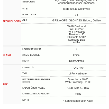
Gyroskop, Beschleunigungssensor,
SENSOREN
Annäherungssensor, Kompass
IEEE 802.11 a/b/g/n/ac
WI-FI
v 5
BLUETOOTH
GPS, A-GPS, GLONASS, Beidou, Galileo
GPS
TECHNOLOGIEN
Wi-Fi-Dualband
Wi-Fi Direct
Wi-Fi-Hotspot
Bluetooth LE
Bluetooth A2DP
Samsung Dex
ANT+
2
LAUTSPRECHER
keine
3,5MM-BUCHSE
KLANG
Dolby Atmos
MEHR
7040 mAh
KAPAZITÄT
Li-Po, verbauter
TYP
Sprechen - 40:08
BATTERIELEBENSDAUER
Web-Browsing - 11:06
(stunden)
AKKU
USB Type-C, 18W
LADEN ÜBER KABEL
keine
KABELLOSES AUFLADEN
MEHR
• Schnellladen über Kabel