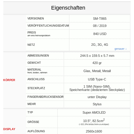
Eigenschaften
SM-T865
VERSIONEN
08 / 2019
VERÖFFENTLICHUNGSDATUM
PREIS
840 USD
am erscheinungsdatum
2G, 3G, 4G
NETZ
genauer ↓
244.5 x 159.5 x 5.7 mm
ABMESSUNGEN
420 gr
GEWICHT
MATERIAL
Glas, Metall, Metall
front, boden, rahmen
USB Type-C
ANSCHLUSS
KÖRPER
1 SIM (Nano-SIM),
STECKPLATZ
Speicherkarte (dedizierten Steckplatz)
unter Display
FINGERABDRUCKSENSOR
Stylus
MEHR
Super AMOLED
TYP
2
10.5", 82.5cm
GRÖSSE
(~321.9% bildschirm-zu-körper)
DISPLAY
2560x1600
AUFLÖSUNG