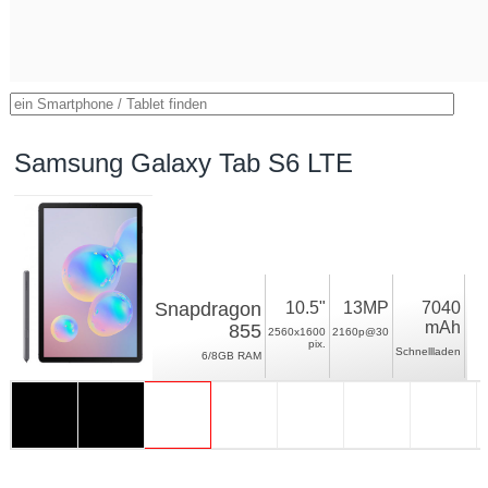
Samsung Galaxy Tab S6 LTE
Snapdragon
10.5"
13MP
7040
mAh
855
2560x1600
2160p@30
pix.
Schnellladen
6/8GB RAM