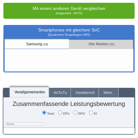
Mit einem anderen Gerät vergleichen
(insgesamt - 6070)
Smartphones mit gleichem SoC
(Qualcomm Snapdragon 855)
Samsung
Alle Marken
(14)
(53)
Verallgemeinertes
AnTuTu
Geekbench
Mehr...
Zusammenfassende Leistungsbewertung
Total
CPU
GPU
KI