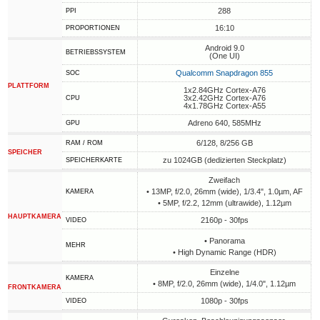
288
PPI
16:10
PROPORTIONEN
Android 9.0
BETRIEBSSYSTEM
(One UI)
Qualcomm Snapdragon 855
SOC
PLATTFORM
1x2.84GHz Cortex-A76
3x2.42GHz Cortex-A76
CPU
4x1.78GHz Cortex-A55
Adreno 640, 585MHz
GPU
6/128, 8/256 GB
RAM / ROM
SPEICHER
zu 1024GB (dedizierten Steckplatz)
SPEICHERKARTE
Zweifach
• 13MP, f/2.0, 26mm (wide), 1/3.4", 1.0µm, AF
KAMERA
• 5MP, f/2.2, 12mm (ultrawide), 1.12µm
HAUPTKAMERA
2160p - 30fps
VIDEO
• Panorama
MEHR
• High Dynamic Range (HDR)
Einzelne
KAMERA
• 8MP, f/2.0, 26mm (wide), 1/4.0", 1.12µm
FRONTKAMERA
1080p - 30fps
VIDEO