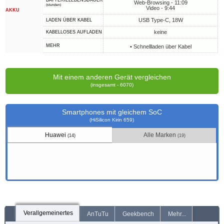
BATTERIELEBENSDAUER
Web-Browsing - 11:09
(stunden)
Video - 9:44
AKKU
USB Type-C, 18W
LADEN ÜBER KABEL
keine
KABELLOSES AUFLADEN
MEHR
• Schnellladen über Kabel
Mit einem anderen Gerät vergleichen
(insgesamt - 6070)
Smartphones mit gleichem SoC
(HiSilicon Kirin 659)
Huawei
Alle Marken
(14)
(19)
Verallgemeinertes
AnTuTu
Geekbench
Mehr...