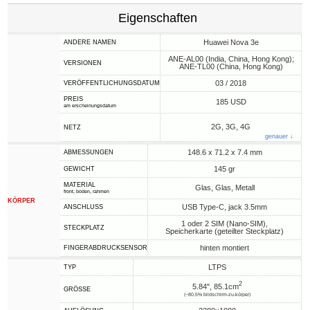
Eigenschaften
Huawei Nova 3e
ANDERE NAMEN
ANE-AL00 (India, China, Hong Kong);
VERSIONEN
ANE-TL00 (China, Hong Kong)
03 / 2018
VERÖFFENTLICHUNGSDATUM
PREIS
185 USD
am erscheinungsdatum
2G, 3G, 4G
NETZ
genauer ↓
148.6 x 71.2 x 7.4 mm
ABMESSUNGEN
145 gr
GEWICHT
MATERIAL
Glas, Glas, Metall
front, boden, rahmen
KÖRPER
USB Type-C, jack 3.5mm
ANSCHLUSS
1 oder 2 SIM (Nano-SIM),
STECKPLATZ
Speicherkarte (geteilter Steckplatz)
hinten montiert
FINGERABDRUCKSENSOR
LTPS
TYP
2
5.84", 85.1cm
GRÖSSE
(~80.5% bildschirm-zu-körper)