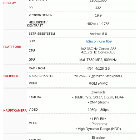
2280x1080
AUFLÖSUNG
DISPLAY
432
PPI
19:9
PROPORTIONEN
HELLIGKEIT /
482nit / 1:1785
KONTRAST
Android 8.0
BETRIEBSSYSTEM
HiSilicon Kirin 659
SOC
PLATTFORM
4x2.36GHz Cortex-A53
CPU
4x1.7GHz Cortex-A53
Mali-T830 MP2, 900MHz
GPU
4/64, 4/128 GB
RAM / ROM
zu 256GB (geteilter Steckplatz)
SPEICHERKARTE
SPEICHER
ROM eMMC
MEHR
Zweifach
• 16MP, f/2.2, 1/3.1", 1.0µm, PDAF
KAMERA
• 2MP (depth)
1080p - 30fps
VIDEO
HAUPTKAMERA
• LED-Blitz
MEHR
• Panorama
• High Dynamic Range (HDR)
Einzelne