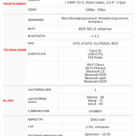
KAMERA
• 24MP, f/2.0, 26mm (wide), 1/2.8", 0.9µm
FRONTKAMERA
1080p - 30fps
VIDEO
Beschleunigungssensor, Annäherungssensor,
SENSOREN
Kompass
IEEE 802.11 a/b/g/n/ac
WI-FI
v 4.2
BLUETOOTH
GPS, A-GPS, GLONASS, BDS
GPS
TECHNOLOGIEN
Face ID
USB OTG
ZUSÄTZLICH
FM-Radio
Wi-Fi Direct
Wi-Fi-Hotspot
Bluetooth LE
Bluetooth EDR
Bluetooth aptX
Bluetooth A2DP
1
LAUTSPRECHER
Stimme - 66
LAUTSTÄRKE
Klang - 71
KLANG
(dezibel)
Anruf - 84
erhältlich
3,5MM-BUCHSE
3000 mAh
KAPAZITÄT
Li-Po, verbauter
TYP
Sprechen - 16:55