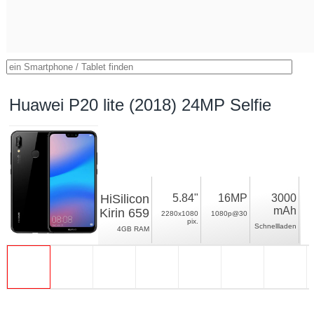
Huawei P20 lite (2018) 24MP Selfie
HiSilicon
5.84"
16MP
3000
mAh
Kirin 659
2280x1080
1080p@30
pix.
Schnellladen
4GB RAM