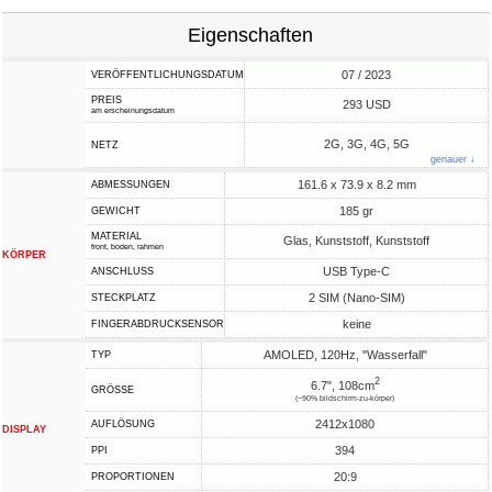
Eigenschaften
07 / 2023
VERÖFFENTLICHUNGSDATUM
PREIS
293 USD
am erscheinungsdatum
2G, 3G, 4G, 5G
NETZ
genauer ↓
161.6 x 73.9 x 8.2 mm
ABMESSUNGEN
185 gr
GEWICHT
MATERIAL
Glas, Kunststoff, Kunststoff
front, boden, rahmen
KÖRPER
USB Type-C
ANSCHLUSS
2 SIM (Nano-SIM)
STECKPLATZ
keine
FINGERABDRUCKSENSOR
AMOLED, 120Hz, "Wasserfall"
TYP
2
6.7", 108cm
GRÖSSE
(~90% bildschirm-zu-körper)
2412x1080
AUFLÖSUNG
DISPLAY
394
PPI
20:9
PROPORTIONEN