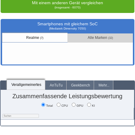
Mit einem anderen Gerät vergleichen
(insgesamt - 6070)
Smartphones mit gleichem SoC
(Mediatek Dimensity 7050)
Realme
Alle Marken
(7)
(32)
Verallgemeinertes
AnTuTu
Geekbench
Mehr...
Zusammenfassende Leistungsbewertung
Total
CPU
GPU
KI