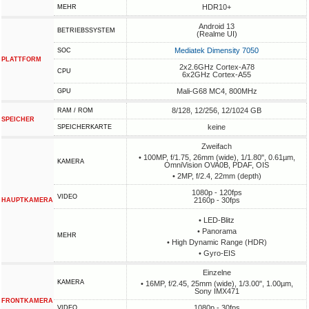
HDR10+
MEHR
Android 13
BETRIEBSSYSTEM
(Realme UI)
Mediatek Dimensity 7050
SOC
PLATTFORM
2x2.6GHz Cortex-A78
CPU
6x2GHz Cortex-A55
Mali-G68 MC4, 800MHz
GPU
8/128, 12/256, 12/1024 GB
RAM / ROM
SPEICHER
keine
SPEICHERKARTE
Zweifach
• 100MP, f/1.75, 26mm (wide), 1/1.80", 0.61µm,
KAMERA
OmniVision OVA0B, PDAF, OIS
• 2MP, f/2.4, 22mm (depth)
1080p - 120fps
VIDEO
2160p - 30fps
HAUPTKAMERA
• LED-Blitz
• Panorama
MEHR
• High Dynamic Range (HDR)
• Gyro-EIS
Einzelne
KAMERA
• 16MP, f/2.45, 25mm (wide), 1/3.00", 1.00µm,
Sony IMX471
FRONTKAMERA
1080p - 30fps
VIDEO