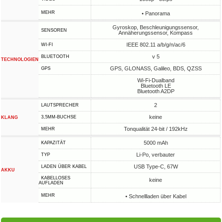
MEHR
• Panorama
Gyroskop, Beschleunigungssensor,
SENSOREN
Annäherungssensor, Kompass
IEEE 802.11 a/b/g/n/ac/6
WI-FI
v 5
BLUETOOTH
TECHNOLOGIEN
GPS, GLONASS, Galileo, BDS, QZSS
GPS
Wi-Fi-Dualband
Bluetooth LE
Bluetooth A2DP
2
LAUTSPRECHER
keine
3,5MM-BUCHSE
KLANG
Tonqualität 24-bit / 192kHz
MEHR
5000 mAh
KAPAZITÄT
Li-Po, verbauter
TYP
USB Type-C, 67W
LADEN ÜBER KABEL
AKKU
KABELLOSES
keine
AUFLADEN
MEHR
• Schnellladen über Kabel