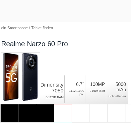
Realme Narzo 60 Pro
Dimensity
6.7"
100MP
5000
mAh
7050
2412x1080
2160p@30
pix.
Schnellladen
8/12GB RAM