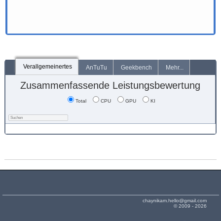
Verallgemeinertes
AnTuTu
Geekbench
Mehr...
Zusammenfassende Leistungsbewertung
Total
CPU
GPU
KI
chaynikam.hello@gmail.com
© 2009 - 2026