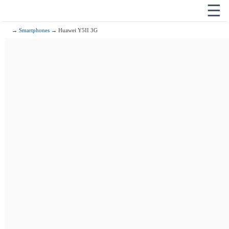
☰
→
Smartphones
→ Huawei Y5II 3G