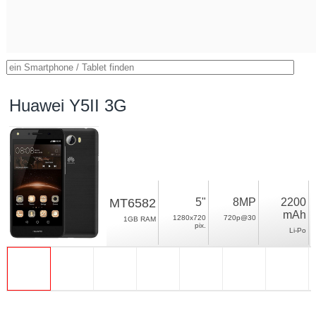
Huawei Y5II 3G
MT6582
5"
8MP
2200
mAh
1280x720
720p@30
1GB RAM
pix.
Li-Po