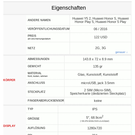
Eigenschaften
Huawei Y5 2, Huawei Honor 5, Huawei
ANDERE NAMEN
Honor Play 5, Huawei Honor 5 Play
06 / 2016
VERÖFFENTLICHUNGSDATUM
PREIS
122 USD
am erscheinungsdatum
2G, 3G
NETZ
genauer ↓
143.8 x 72 x 8.9 mm
ABMESSUNGEN
135 gr
GEWICHT
MATERIAL
Glas, Kunststoff, Kunststoff
front, boden, rahmen
KÖRPER
microUSB, jack 3.5mm
ANSCHLUSS
2 SIM (Micro-SIM),
STECKPLATZ
Speicherkarte (dedizierten Steckplatz)
keine
FINGERABDRUCKSENSOR
IPS
TYP
2
5", 68.9cm
GRÖSSE
(~66.6% bildschirm-zu-körper)
DISPLAY
1280x720
AUFLÖSUNG