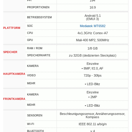
294
PPI
16:9
PROPORTIONEN
Android 5.1
BETRIEBSSYSTEM
(EMUI 3)
Mediatek MT6582
SOC
PLATTFORM
4x1.3GHz Cortex-A7
CPU
Mali-400 MP2, 500MHz
GPU
1/8 GB
RAM / ROM
SPEICHER
zu 32GB (dedizierten Steckplatz)
SPEICHERKARTE
Einzelne
KAMERA
• 8MP, f/2.0, AF
HAUPTKAMERA
720p - 30fps
VIDEO
MEHR
• LED-Blitz
Einzelne
KAMERA
• 2MP
FRONTKAMERA
MEHR
• LED-Blitz
Beschleunigungssensor, Annäherungssensor,
SENSOREN
Kompass
IEEE 802.11 a/b/g/n
WI-FI
v 4
BLUETOOTH