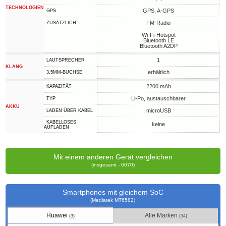
TECHNOLOGIEN
GPS, A-GPS
GPS
FM-Radio
ZUSÄTZLICH
Wi-Fi-Hotspot
Bluetooth LE
Bluetooth A2DP
1
LAUTSPRECHER
KLANG
erhältlich
3,5MM-BUCHSE
2200 mAh
KAPAZITÄT
Li-Po, austauschbarer
TYP
AKKU
microUSB
LADEN ÜBER KABEL
KABELLOSES
keine
AUFLADEN
Mit einem anderen Gerät vergleichen
(insgesamt - 6070)
Smartphones mit gleichem SoC
(Mediatek MT6582)
Huawei
Alle Marken
(3)
(34)