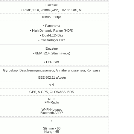
Einzelne
• 13MP, f/2.0, 28mm (wide), 1/2.6", OIS, AF
1080p - 30fps
• Panorama
• High Dynamic Range (HDR)
• Dual-LED-Blitz
• Zweifarbiger Blitz
Einzelne
• 8MP, f/2.4, 26mm (wide)
• LED-Blitz
Gyroskop, Beschleunigungssensor, Annäherungssensor, Kompass
IEEE 802.11 a/b/g/n
v 4
GPS, A-GPS, GLONASS, BDS
NFC
FM-Radio
Wi-Fi-Hotspot
Bluetooth A2DP
1
Stimme - 66
Klang - 65