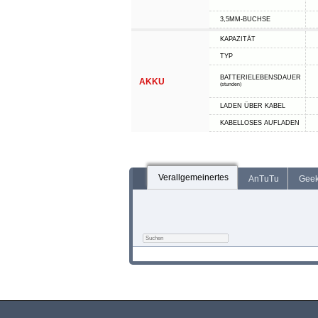
3,5MM-BUCHSE
KAPAZITÄT
TYP
BATTERIELEBENSDAUER
AKKU
(stunden)
LADEN ÜBER KABEL
KABELLOSES AUFLADEN
Verallgemeinertes
AnTuTu
Gee