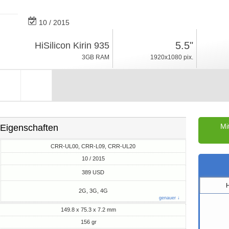
10 / 2015
156gr, Dicke 7.2mm
5.5"
HiSilicon Kirin 935
Android 5.1, EMUI 3
3GB RAM
1920x1080 pix.
32/64/128GB ROM
Mi
Eigenschaften
CRR-UL00, CRR-L09, CRR-UL20
10 / 2015
M
389 USD
2G, 3G, 4G
genauer ↓
149.8 x 75.3 x 7.2 mm
156 gr