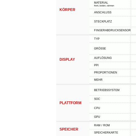
MATERIAL
front, boden, rahmen
KÖRPER
ANSCHLUSS
STECKPLATZ
FINGERABDRUCKSENSOR
TYP
GRÖSSE
AUFLÖSUNG
DISPLAY
PPI
PROPORTIONEN
MEHR
BETRIEBSSYSTEM
SOC
PLATTFORM
CPU
GPU
RAM / ROM
SPEICHER
SPEICHERKARTE