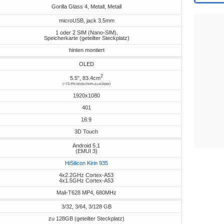
Gorilla Glass 4, Metall, Metall
microUSB, jack 3.5mm
1 oder 2 SIM (Nano-SIM),
Speicherkarte (geteilter Steckplatz)
hinten montiert
OLED
2
5.5", 83.4cm
(~73.9% bildschirm-zu-körper)
1920x1080
401
16:9
3D Touch
Android 5.1
(EMUI 3)
HiSilicon Kirin 935
4x2.2GHz Cortex-A53
4x1.5GHz Cortex-A53
Mali-T628 MP4, 680MHz
3/32, 3/64, 3/128 GB
zu 128GB (geteilter Steckplatz)