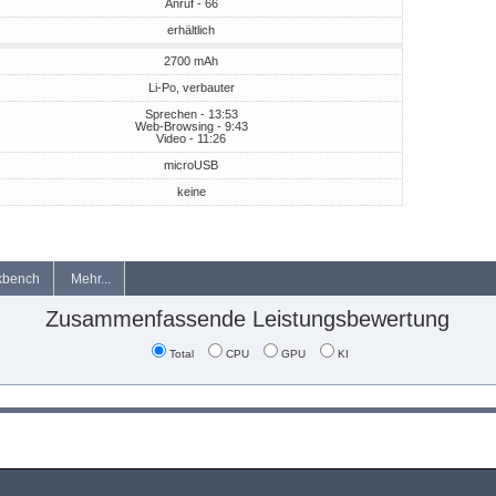
Anruf - 66
erhältlich
2700 mAh
Li-Po, verbauter
Sprechen - 13:53
Web-Browsing - 9:43
Video - 11:26
microUSB
keine
kbench
Mehr...
Zusammenfassende Leistungsbewertung
Total
CPU
GPU
KI