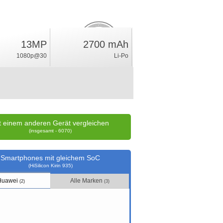
3.2
13MP
2700 mAh
%
1080p@30
Li-Po
Wertung
t einem anderen Gerät vergleichen
(insgesamt - 6070)
Smartphones mit gleichem SoC
(HiSilicon Kirin 935)
Huawei
Alle Marken
(2)
(3)