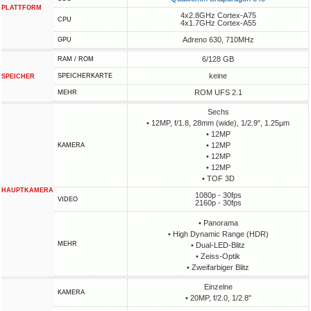
PLATTFORM
4x2.8GHz Cortex-A75
CPU
4x1.7GHz Cortex-A55
Adreno 630, 710MHz
GPU
6/128 GB
RAM / ROM
keine
SPEICHERKARTE
SPEICHER
ROM UFS 2.1
MEHR
Sechs
• 12MP, f/1.8, 28mm (wide), 1/2.9", 1.25µm
• 12MP
• 12MP
KAMERA
• 12MP
• 12MP
• TOF 3D
HAUPTKAMERA
1080p - 30fps
VIDEO
2160p - 30fps
• Panorama
• High Dynamic Range (HDR)
MEHR
• Dual-LED-Blitz
• Zeiss-Optik
• Zweifarbiger Blitz
Einzelne
KAMERA
• 20MP, f/2.0, 1/2.8"