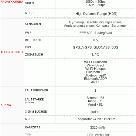
1080p - 30fps
FRONTKAMERA
VIDEO
2160p - 30fps
MEHR
• High Dynamic Range (HDR)
Gyroskop, Beschleunigungssensor,
SENSOREN
Annäherungssensor, Kompass, Barometer
IEEE 802.11 a/b/g/n/ac
WI-FI
v 5
BLUETOOTH
GPS, A-GPS, GLONASS, BDS
GPS
TECHNOLOGIEN
NFC
ZUSÄTZLICH
Wi-Fi-Dualband
Wi-Fi Direct
Wi-Fi-Hotspot
Bluetooth LE
Bluetooth aptX
Bluetooth A2DP
ANT+
1
LAUTSPRECHER
Stimme - 68
LAUTSTÄRKE
Klang - 71
(dezibel)
Anruf - 81
KLANG
keine
3,5MM-BUCHSE
Tonqualität 24-bit / 192kHz
MEHR
3320 mAh
KAPAZITÄT
Li-Po, verbauter
TYP