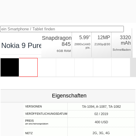
Snapdragon
5.99"
12MP
3320
mAh
845
Nokia 9 PureView
2880x1440
2160p@30
pix.
Schnellladen
6GB RAM
Eigenschaften
TA-1094, A-1087, TA-1082
VERSIONEN
02 / 2019
VERÖFFENTLICHUNGSDATUM
PREIS
400 USD
am erscheinungsdatum
2G, 3G, 4G
NETZ