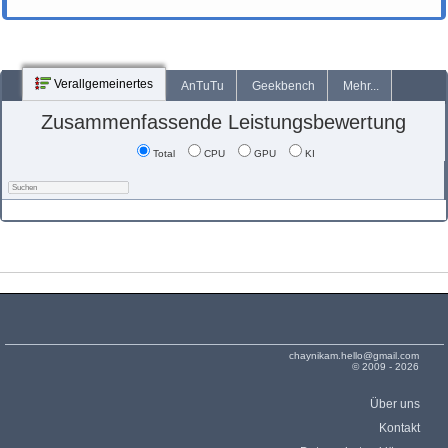
Verallgemeinertes
AnTuTu
Geekbench
Mehr...
Zusammenfassende Leistungsbewertung
Total
CPU
GPU
KI
chaynikam.hello@gmail.com
© 2009 - 2026
Über uns
Kontakt