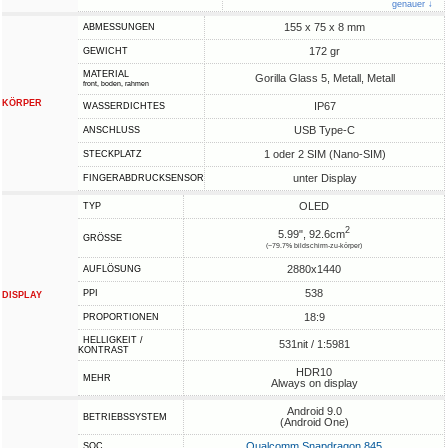
genauer ↓
155 x 75 x 8 mm
ABMESSUNGEN
172 gr
GEWICHT
MATERIAL
Gorilla Glass 5, Metall, Metall
front, boden, rahmen
KÖRPER
IP67
WASSERDICHTES
USB Type-C
ANSCHLUSS
1 oder 2 SIM (Nano-SIM)
STECKPLATZ
unter Display
FINGERABDRUCKSENSOR
OLED
TYP
2
5.99", 92.6cm
GRÖSSE
(~79.7% bildschirm-zu-körper)
2880x1440
AUFLÖSUNG
538
PPI
DISPLAY
18:9
PROPORTIONEN
HELLIGKEIT /
531nit / 1:5981
KONTRAST
HDR10
MEHR
Always on display
Android 9.0
BETRIEBSSYSTEM
(Android One)
Qualcomm Snapdragon 845
SOC