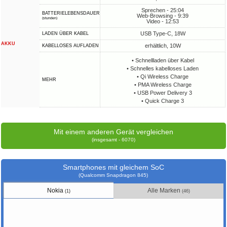
Sprechen - 25:04
BATTERIELEBENSDAUER
Web-Browsing - 9:39
(stunden)
Video - 12:53
USB Type-C, 18W
LADEN ÜBER KABEL
AKKU
erhältlich, 10W
KABELLOSES AUFLADEN
• Schnellladen über Kabel
• Schnelles kabelloses Laden
• Qi Wireless Charge
MEHR
• PMA Wireless Charge
• USB Power Delivery 3
• Quick Charge 3
Mit einem anderen Gerät vergleichen
(insgesamt - 6070)
Smartphones mit gleichem SoC
(Qualcomm Snapdragon 845)
Nokia
Alle Marken
(1)
(46)