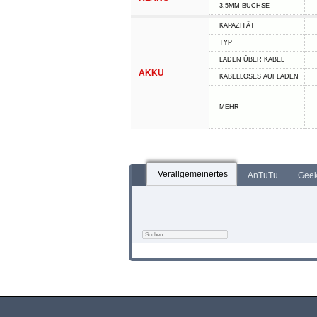
3,5MM-BUCHSE
KAPAZITÄT
TYP
LADEN ÜBER KABEL
AKKU
KABELLOSES AUFLADEN
MEHR
Verallgemeinertes
AnTuTu
Gee