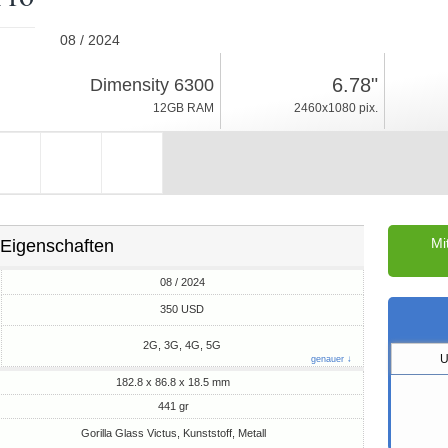
08 / 2024
441gr, Dicke 18.5mm
6.78"
Dimensity 6300
Android 14
12GB RAM
2460x1080 pix.
256GB ROM
Mi
Eigenschaften
08 / 2024
M
350 USD
2G, 3G, 4G, 5G
U
genauer ↓
182.8 x 86.8 x 18.5 mm
441 gr
Gorilla Glass Victus, Kunststoff, Metall