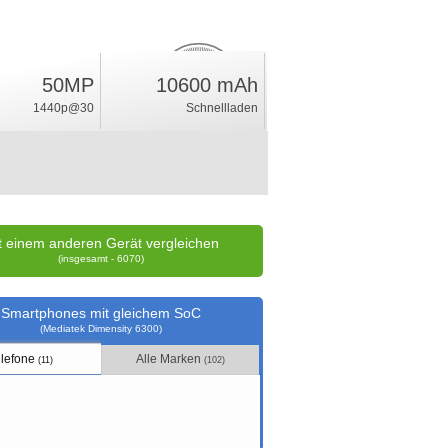
50MP
10600 mAh
13.6
%
1440p@30
Schnellladen
Wertung
t einem anderen Gerät vergleichen
(insgesamt - 6070)
Smartphones mit gleichem SoC
(Mediatek Dimensity 6300)
lefone
Alle Marken
(11)
(102)