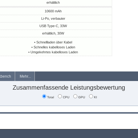
erhältlich
10600 mAh
Li-Po, verbauter
USB Type-C, 33W
erhältlich, 30W
• Schnellladen über Kabel
• Schnelles kabelloses Laden
• Umgekehrtes kabelloses Laden
kbench
Mehr...
Zusammenfassende Leistungsbewertung
Total
CPU
GPU
KI