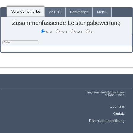
Verallgemeinertes
AnTuTu
Geekbench
Mehr...
Zusammenfassende Leistungsbewertung
Total
CPU
GPU
KI
chaynikam.hello@gmail.com
© 2009 - 2026
Über uns
Kontakt
Datenschutzerklärung