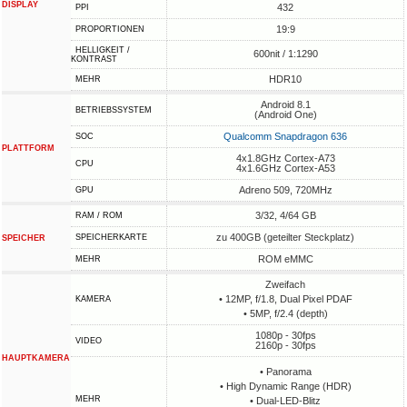
DISPLAY
432
PPI
19:9
PROPORTIONEN
HELLIGKEIT /
600nit / 1:1290
KONTRAST
HDR10
MEHR
Android 8.1
BETRIEBSSYSTEM
(Android One)
Qualcomm Snapdragon 636
SOC
PLATTFORM
4x1.8GHz Cortex-A73
CPU
4x1.6GHz Cortex-A53
Adreno 509, 720MHz
GPU
3/32, 4/64 GB
RAM / ROM
zu 400GB (geteilter Steckplatz)
SPEICHERKARTE
SPEICHER
ROM eMMC
MEHR
Zweifach
• 12MP, f/1.8, Dual Pixel PDAF
KAMERA
• 5MP, f/2.4 (depth)
1080p - 30fps
VIDEO
2160p - 30fps
HAUPTKAMERA
• Panorama
• High Dynamic Range (HDR)
MEHR
• Dual-LED-Blitz