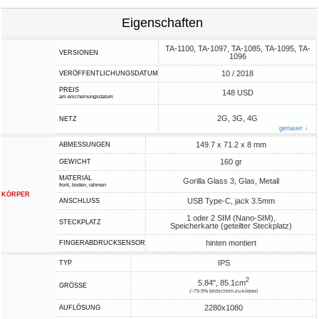
Eigenschaften
TA-1100, TA-1097, TA-1085, TA-1095, TA-
VERSIONEN
1096
10 / 2018
VERÖFFENTLICHUNGSDATUM
PREIS
148 USD
am erscheinungsdatum
2G, 3G, 4G
NETZ
genauer ↓
149.7 x 71.2 x 8 mm
ABMESSUNGEN
160 gr
GEWICHT
MATERIAL
Gorilla Glass 3, Glas, Metall
front, boden, rahmen
KÖRPER
USB Type-C, jack 3.5mm
ANSCHLUSS
1 oder 2 SIM (Nano-SIM),
STECKPLATZ
Speicherkarte (geteilter Steckplatz)
hinten montiert
FINGERABDRUCKSENSOR
IPS
TYP
2
5.84", 85.1cm
GRÖSSE
(~79.9% bildschirm-zu-körper)
2280x1080
AUFLÖSUNG