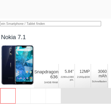
Nokia 7.1
Snapdragon
5.84"
12MP
3060
mAh
636
2280x1080
2160p@30
pix.
Schnellladen
3/4GB RAM