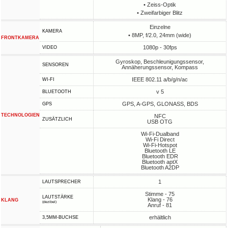
• Zeiss-Optik
• Zweifarbiger Blitz
Einzelne
KAMERA
• 8MP, f/2.0, 24mm (wide)
FRONTKAMERA
1080p - 30fps
VIDEO
Gyroskop, Beschleunigungssensor,
SENSOREN
Annäherungssensor, Kompass
IEEE 802.11 a/b/g/n/ac
WI-FI
v 5
BLUETOOTH
GPS, A-GPS, GLONASS, BDS
GPS
TECHNOLOGIEN
NFC
ZUSÄTZLICH
USB OTG
Wi-Fi-Dualband
Wi-Fi Direct
Wi-Fi-Hotspot
Bluetooth LE
Bluetooth EDR
Bluetooth aptX
Bluetooth A2DP
1
LAUTSPRECHER
Stimme - 75
LAUTSTÄRKE
Klang - 76
KLANG
(dezibel)
Anruf - 81
erhältlich
3,5MM-BUCHSE