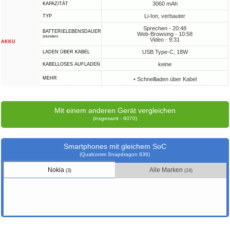
3060 mAh
KAPAZITÄT
Li-Ion, verbauter
TYP
Sprechen - 20:48
BATTERIELEBENSDAUER
Web-Browsing - 10:58
(stunden)
Video - 9:31
AKKU
USB Type-C, 18W
LADEN ÜBER KABEL
keine
KABELLOSES AUFLADEN
MEHR
• Schnellladen über Kabel
Mit einem anderen Gerät vergleichen
(insgesamt - 6070)
Smartphones mit gleichem SoC
(Qualcomm Snapdragon 636)
Nokia
Alle Marken
(3)
(24)