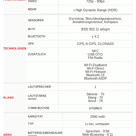
720p - 30fps
VIDEO
MEHR
• High Dynamic Range (HDR)
Gyroskop, Beschleunigungssensor,
SENSOREN
Annäherungssensor, Kompass
IEEE 802.11 a/b/g/n
WI-FI
v 4.2
BLUETOOTH
GPS, A-GPS, GLONASS
GPS
TECHNOLOGIEN
NFC
USB OTG
ZUSÄTZLICH
FM-Radio
Wi-Fi-Dualband
Wi-Fi Direct
Wi-Fi-Hotspot
Bluetooth LE
Bluetooth A2DP
1
LAUTSPRECHER
Stimme - 70
LAUTSTÄRKE
Klang - 70
KLANG
(dezibel)
Anruf - 78
erhältlich
3,5MM-BUCHSE
2990 mAh
KAPAZITÄT
Li-Ion, verbauter
TYP
Sprechen - 9:58
BATTERIELEBENSDAUER
Web-Browsing - 9:11
AKKU
(stunden)