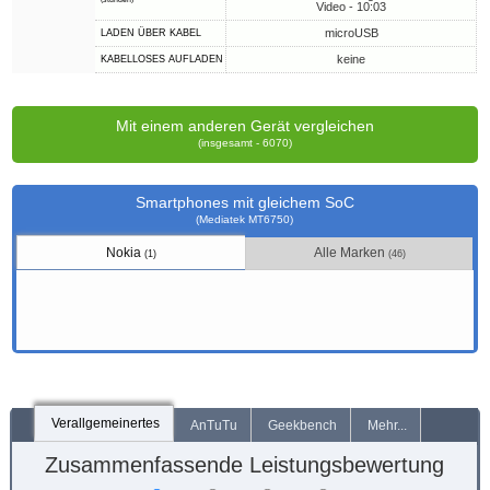
Video - 10:03
microUSB
LADEN ÜBER KABEL
keine
KABELLOSES AUFLADEN
Mit einem anderen Gerät vergleichen
(insgesamt - 6070)
Smartphones mit gleichem SoC
(Mediatek MT6750)
Nokia
Alle Marken
(1)
(46)
Verallgemeinertes
AnTuTu
Geekbench
Mehr...
Zusammenfassende Leistungsbewertung