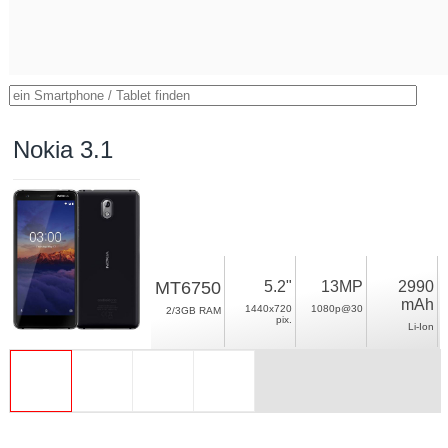
Nokia 3.1
MT6750
5.2"
13MP
2990
mAh
1440x720
1080p@30
2/3GB RAM
pix.
Li-Ion