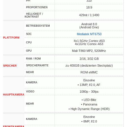
310
PPI
18:9
PROPORTIONEN
HELLIGKEIT /
429nit / 1:1490
KONTRAST
Android 8.0
BETRIEBSSYSTEM
(Android One)
Mediatek MT6750
SOC
PLATTFORM
4x1.5GHz Cortex-A53
CPU
4x1GHz Cortex-A53
Mali-T860 MP2, 520MHz
GPU
2/16, 3/32 GB
RAM / ROM
zu 400GB (dedizierten Steckplatz)
SPEICHERKARTE
SPEICHER
ROM eMMC
MEHR
Einzelne
KAMERA
• 13MP, f/2.0, AF
1080p - 30fps
VIDEO
HAUPTKAMERA
• LED-Blitz
MEHR
• Panorama
• High Dynamic Range (HDR)
Einzelne
KAMERA
• 8MP, f/2.0
FRONTKAMERA