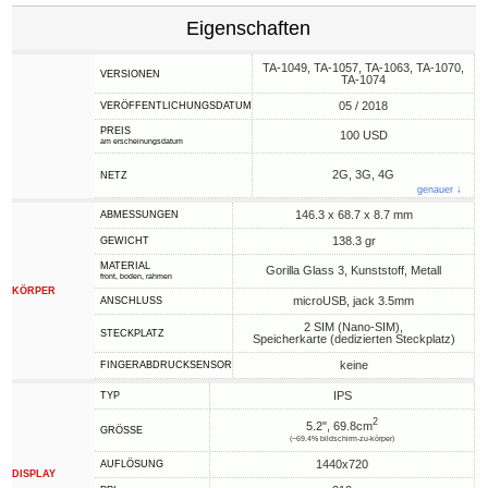
Eigenschaften
TA-1049, TA-1057, TA-1063, TA-1070,
VERSIONEN
TA-1074
05 / 2018
VERÖFFENTLICHUNGSDATUM
PREIS
100 USD
am erscheinungsdatum
2G, 3G, 4G
NETZ
genauer ↓
146.3 x 68.7 x 8.7 mm
ABMESSUNGEN
138.3 gr
GEWICHT
MATERIAL
Gorilla Glass 3, Kunststoff, Metall
front, boden, rahmen
KÖRPER
microUSB, jack 3.5mm
ANSCHLUSS
2 SIM (Nano-SIM),
STECKPLATZ
Speicherkarte (dedizierten Steckplatz)
keine
FINGERABDRUCKSENSOR
IPS
TYP
2
5.2", 69.8cm
GRÖSSE
(~69.4% bildschirm-zu-körper)
1440x720
AUFLÖSUNG
DISPLAY