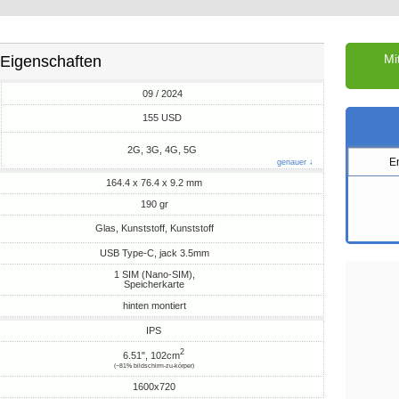
Mi
Eigenschaften
09 / 2024
M
155 USD
2G, 3G, 4G, 5G
E
genauer ↓
164.4 x 76.4 x 9.2 mm
190 gr
Glas, Kunststoff, Kunststoff
USB Type-C, jack 3.5mm
1 SIM (Nano-SIM),
Speicherkarte
hinten montiert
IPS
2
6.51", 102cm
(~81% bildschirm-zu-körper)
1600x720