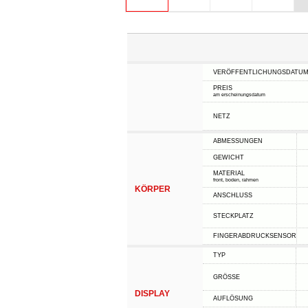
VERÖFFENTLICHUNGSDATU
PREIS
am erscheinungsdatum
NETZ
ABMESSUNGEN
GEWICHT
MATERIAL
front, boden, rahmen
KÖRPER
ANSCHLUSS
STECKPLATZ
FINGERABDRUCKSENSOR
TYP
GRÖSSE
DISPLAY
AUFLÖSUNG