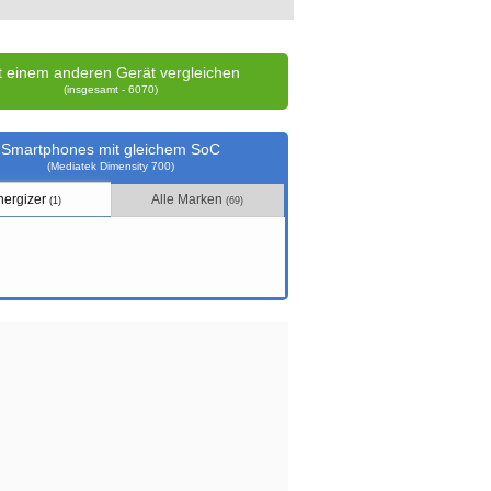
t einem anderen Gerät vergleichen
(insgesamt - 6070)
Smartphones mit gleichem SoC
(Mediatek Dimensity 700)
nergizer
Alle Marken
(1)
(69)