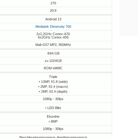
270
20:9
Android 13
Mediatek Dimensity 700
2x2.2GHz Cortex-A76
6x2GHz Cortex-A55
Mali-G57 MP2, 950MHz
4/64 GB
zu 1024GB
ROM eMMC
Triple
• 13MP, f/1.8 (wide)
• 2MP, f/2.4 (macro)
• 2MP, f/2.4 (depth)
1080p - 30fps
• LED-Blitz
Einzelne
• 8MP
1080p - 30fps
Beschleunigungssensor, Annäherungssensor