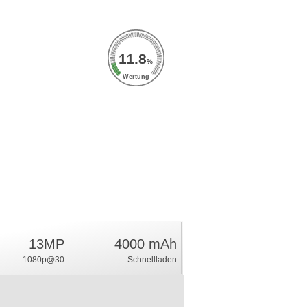
11.8
%
Wertung
13MP
4000 mAh
1080p@30
Schnellladen