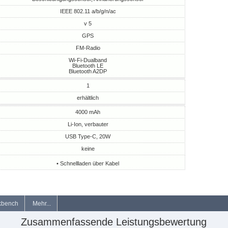
IEEE 802.11 a/b/g/n/ac
v 5
GPS
FM-Radio
Wi-Fi-Dualband
Bluetooth LE
Bluetooth A2DP
1
erhältlich
4000 mAh
Li-Ion, verbauter
USB Type-C, 20W
keine
• Schnellladen über Kabel
kbench
Mehr...
Zusammenfassende Leistungsbewertung