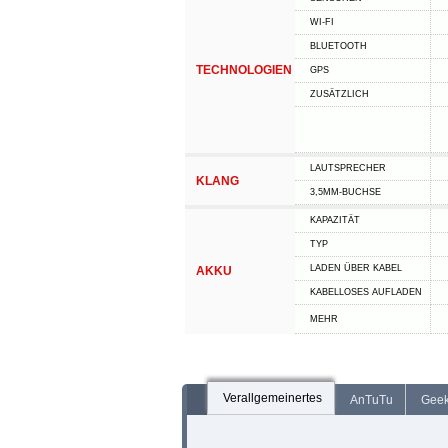
WI-FI
BLUETOOTH
TECHNOLOGIEN
GPS
ZUSÄTZLICH
LAUTSPRECHER
KLANG
3,5MM-BUCHSE
KAPAZITÄT
TYP
LADEN ÜBER KABEL
AKKU
KABELLOSES AUFLADEN
MEHR
Verallgemeinertes
AnTuTu
Gee