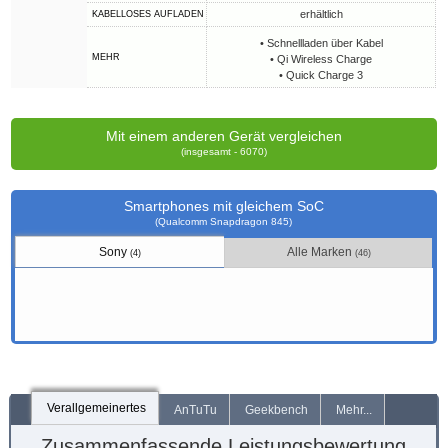
erhältlich
KABELLOSES AUFLADEN
• Schnellladen über Kabel
MEHR
• Qi Wireless Charge
• Quick Charge 3
Mit einem anderen Gerät vergleichen
(insgesamt - 6070)
Smartphones mit gleichem SoC
(Qualcomm Snapdragon 845)
Sony
Alle Marken
(4)
(46)
Verallgemeinertes
AnTuTu
Geekbench
Mehr...
Zusammenfassende Leistungsbewertung