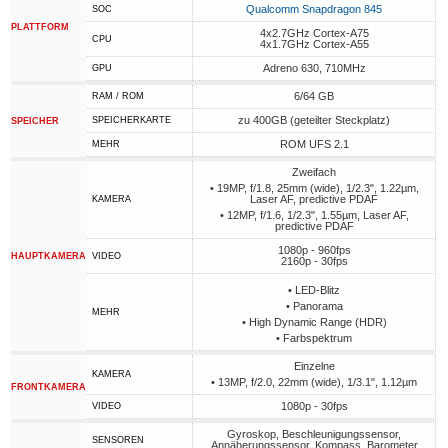
Qualcomm Snapdragon 845
SOC
PLATTFORM
4x2.7GHz Cortex-A75
CPU
4x1.7GHz Cortex-A55
Adreno 630, 710MHz
GPU
6/64 GB
RAM / ROM
zu 400GB (geteilter Steckplatz)
SPEICHERKARTE
SPEICHER
ROM UFS 2.1
MEHR
Zweifach
• 19MP, f/1.8, 25mm (wide), 1/2.3", 1.22µm,
Laser AF, predictive PDAF
KAMERA
• 12MP, f/1.6, 1/2.3", 1.55µm, Laser AF,
predictive PDAF
1080p - 960fps
HAUPTKAMERA
VIDEO
2160p - 30fps
• LED-Blitz
• Panorama
MEHR
• High Dynamic Range (HDR)
• Farbspektrum
Einzelne
KAMERA
• 13MP, f/2.0, 22mm (wide), 1/3.1", 1.12µm
FRONTKAMERA
1080p - 30fps
VIDEO
Gyroskop, Beschleunigungssensor,
SENSOREN
Annäherungssensor, Kompass, Barometer