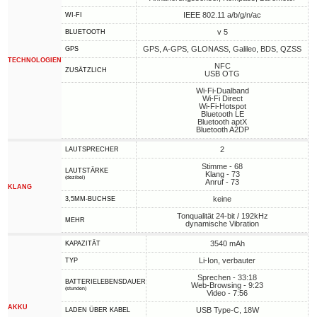
IEEE 802.11 a/b/g/n/ac
WI-FI
v 5
BLUETOOTH
GPS, A-GPS, GLONASS, Galileo, BDS, QZSS
GPS
TECHNOLOGIEN
NFC
ZUSÄTZLICH
USB OTG
Wi-Fi-Dualband
Wi-Fi Direct
Wi-Fi-Hotspot
Bluetooth LE
Bluetooth aptX
Bluetooth A2DP
2
LAUTSPRECHER
Stimme - 68
LAUTSTÄRKE
Klang - 73
(dezibel)
Anruf - 73
KLANG
keine
3,5MM-BUCHSE
Tonqualität 24-bit / 192kHz
MEHR
dynamische Vibration
3540 mAh
KAPAZITÄT
Li-Ion, verbauter
TYP
Sprechen - 33:18
BATTERIELEBENSDAUER
Web-Browsing - 9:23
(stunden)
Video - 7:56
AKKU
USB Type-C, 18W
LADEN ÜBER KABEL