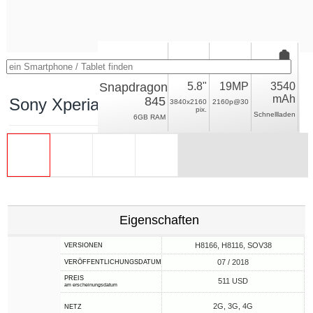
Snapdragon
5.8"
19MP
3540
mAh
845
Sony Xperia XZ2 Premium
3840x2160
2160p@30
pix.
Schnellladen
6GB RAM
Eigenschaften
H8166, H8116, SOV38
VERSIONEN
07 / 2018
VERÖFFENTLICHUNGSDATUM
PREIS
511 USD
am erscheinungsdatum
2G, 3G, 4G
NETZ