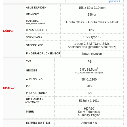
genauer ↓
158 x 80 x 11.9 mm
ABMESSUNGEN
236 gr
GEWICHT
MATERIAL
Gorilla Glass 5, Gorilla Glass 5, Metall
front, boden, rahmen
IP68
WASSERDICHTES
KÖRPER
USB Type-C
ANSCHLUSS
1 oder 2 SIM (Nano-SIM),
STECKPLATZ
Speicherkarte (geteilter Steckplatz)
hinten montiert
FINGERABDRUCKSENSOR
IPS
TYP
2
5.8", 91.5cm
GRÖSSE
(~72.4% bildschirm-zu-körper)
3840x2160
AUFLÖSUNG
765
PPI
DISPLAY
16:9
PROPORTIONEN
HELLIGKEIT /
518nit / 1:1411
KONTRAST
HDR10
Sony Triluminos
MEHR
X-Reality Engine
Android 8.0
BETRIEBSSYSTEM