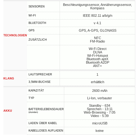
Beschleunigungssensor, Annäherungssensor,
SENSOREN
Kompass
IEEE 802.11 a/b/g/n
WI-FI
v 4.1
BLUETOOTH
GPS, A-GPS, GLONASS
GPS
TECHNOLOGIEN
NFC
ZUSÄTZLICH
FM-Radio
Wi-Fi Direct
DLNA
Wi-Fi-Hotspot
Bluetooth aptX
Bluetooth A2DP
ANT+
1
LAUTSPRECHER
KLANG
erhältlich
3,5MM-BUCHSE
2600 mAh
KAPAZITÄT
Li-Ion, verbauter
TYP
Standby - 634
Sprechen - 13:11
BATTERIELEBENSDAUER
AKKU
Web-Browsing - 7:05
(stunden)
Video - 5:39
microUSB
LADEN ÜBER KABEL
keine
KABELLOSES AUFLADEN