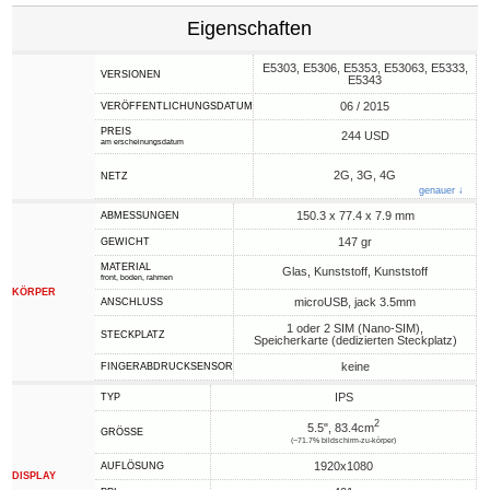
Eigenschaften
E5303, E5306, E5353, E53063, E5333,
VERSIONEN
E5343
06 / 2015
VERÖFFENTLICHUNGSDATUM
PREIS
244 USD
am erscheinungsdatum
2G, 3G, 4G
NETZ
genauer ↓
150.3 x 77.4 x 7.9 mm
ABMESSUNGEN
147 gr
GEWICHT
MATERIAL
Glas, Kunststoff, Kunststoff
front, boden, rahmen
KÖRPER
microUSB, jack 3.5mm
ANSCHLUSS
1 oder 2 SIM (Nano-SIM),
STECKPLATZ
Speicherkarte (dedizierten Steckplatz)
keine
FINGERABDRUCKSENSOR
IPS
TYP
2
5.5", 83.4cm
GRÖSSE
(~71.7% bildschirm-zu-körper)
1920x1080
AUFLÖSUNG
DISPLAY