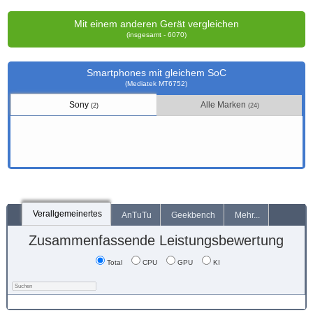
Mit einem anderen Gerät vergleichen
(insgesamt - 6070)
Smartphones mit gleichem SoC
(Mediatek MT6752)
Sony
Alle Marken
(2)
(24)
Verallgemeinertes
AnTuTu
Geekbench
Mehr...
Zusammenfassende Leistungsbewertung
Total
CPU
GPU
KI