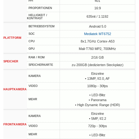
401
PPI
16:9
PROPORTIONEN
HELLIGKEIT /
635nit / 1:1192
KONTRAST
Android 5.0
BETRIEBSSYSTEM
Mediatek MT6752
SOC
PLATTFORM
8x1.7GHz Cortex-A53
CPU
Mali-T760 MP2, 700MHz
GPU
2/16 GB
RAM / ROM
SPEICHER
zu 200GB (dedizierten Steckplatz)
SPEICHERKARTE
Einzelne
KAMERA
• 13MP, f/2.0, AF
1080p - 30fps
VIDEO
HAUPTKAMERA
• LED-Blitz
MEHR
• Panorama
• High Dynamic Range (HDR)
Einzelne
KAMERA
• 5MP, f/2.2
FRONTKAMERA
720p - 30fps
VIDEO
MEHR
• LED-Blitz