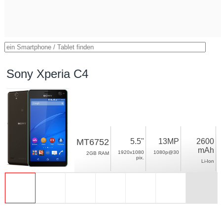
Sony Xperia C4
MT6752
5.5"
13MP
2600
mAh
1920x1080
1080p@30
2GB RAM
pix.
Li-Ion