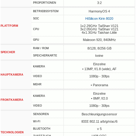
3:2
PROPORTIONEN
HarmonyOS 4
BETRIEBSSYSTEM
HiSilicon Kirin 8020
SOC
1x2.29GHz TaiShan V121
PLATTFORM
3x2.05GHz TaiShan V121
CPU
4x1.3GHz Taishan Little
Maleoon 920, 840MHz
GPU
8/128, 8/256 GB
RAM / ROM
SPEICHER
keine
SPEICHERKARTE
Einzelne
KAMERA
• 13MP, f/1.8 (wide), AF
HAUPTKAMERA
1080p - 30fps
VIDEO
MEHR
• Panorama
Einzelne
KAMERA
• 8MP, f/2.0
FRONTKAMERA
1080p - 30fps
VIDEO
Beschleunigungssensor
SENSOREN
IEEE 802.11 a/b/g/n/ac/6
WI-FI
v 5
BLUETOOTH
TECHNOLOGIEN