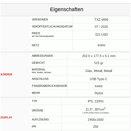
Eigenschaften
TXZ-W09
VERSIONEN
07 / 2025
VERÖFFENTLICHUNGSDATUM
PREIS
322 USD
am erscheinungsdatum
keine
NETZ
262.6 x 177.5 x 6.1 mm
ABMESSUNGEN
515 gr
GEWICHT
MATERIAL
Glas, Metall, Metall
front, boden, rahmen
KÖRPER
USB Type-C
ANSCHLUSS
keine
FINGERABDRUCKSENSOR
Stylus
MEHR
IPS, 120Hz
TYP
2
11.5", 387cm
GRÖSSE
(~83% bildschirm-zu-körper)
DISPLAY
2456x1600
AUFLÖSUNG
256
PPI