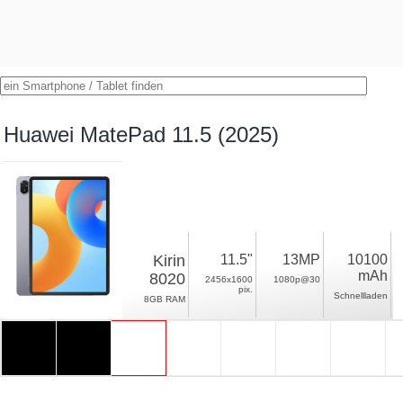
Huawei MatePad 11.5 (2025)
Kirin
11.5"
13MP
10100
mAh
8020
2456x1600
1080p@30
pix.
Schnellladen
8GB RAM