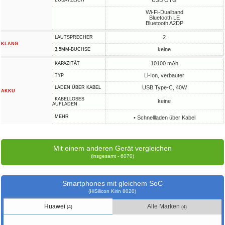
USB OTG
ZUSÄTZLICH
Wi-Fi-Dualband
Bluetooth LE
Bluetooth A2DP
2
LAUTSPRECHER
KLANG
keine
3,5MM-BUCHSE
10100 mAh
KAPAZITÄT
Li-Ion, verbauter
TYP
USB Type-C, 40W
LADEN ÜBER KABEL
AKKU
KABELLOSES
keine
AUFLADEN
MEHR
• Schnellladen über Kabel
Mit einem anderen Gerät vergleichen
(insgesamt - 6070)
Smartphones mit gleichem SoC
(HiSilicon Kirin 8020)
Huawei
Alle Marken
(4)
(4)