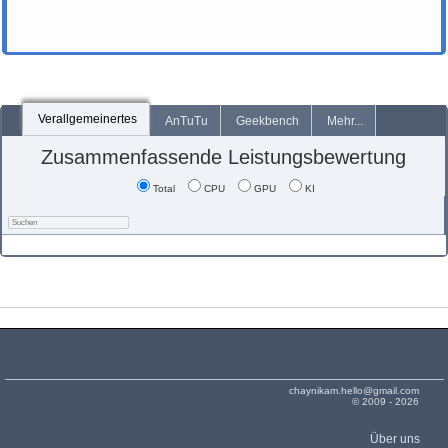
Verallgemeinertes
AnTuTu
Geekbench
Mehr...
Zusammenfassende Leistungsbewertung
Total
CPU
GPU
KI
chaynikam.hello@gmail.com
© 2009 - 2026
Über uns