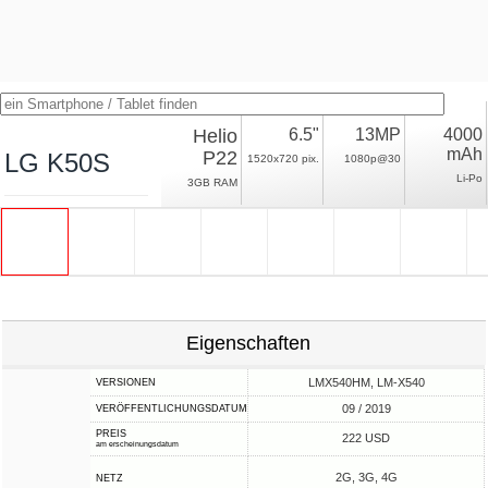
Helio
6.5"
13MP
4000
mAh
P22
LG K50S
1520x720 pix.
1080p@30
Li-Po
3GB RAM
Eigenschaften
LMX540HM, LM-X540
VERSIONEN
09 / 2019
VERÖFFENTLICHUNGSDATUM
PREIS
222 USD
am erscheinungsdatum
2G, 3G, 4G
NETZ