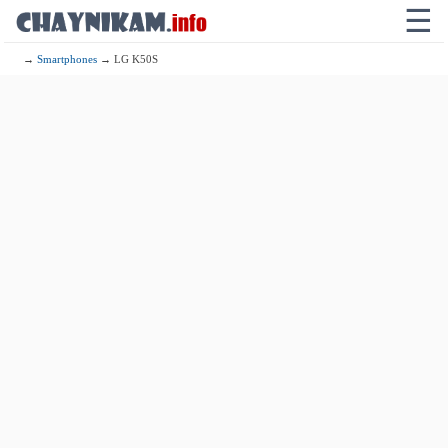
☰
→
Smartphones
→ LG K50S