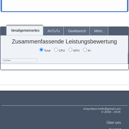
Verallgemeinertes
AnTuTu
Geekbench
Mehr...
Zusammenfassende Leistungsbewertung
Total
CPU
GPU
KI
chaynikam.hello@gmail.com
© 2009 - 2026
Über uns