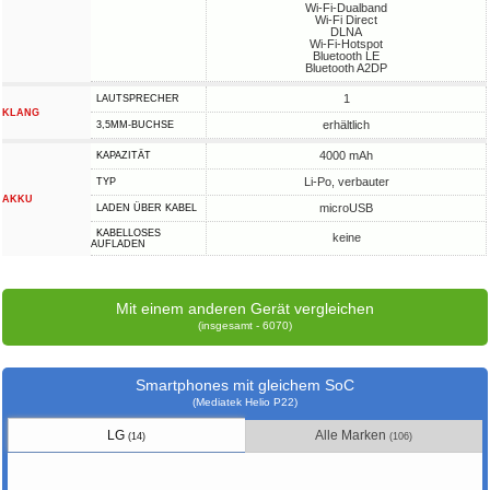
Wi-Fi-Dualband
Wi-Fi Direct
DLNA
Wi-Fi-Hotspot
Bluetooth LE
Bluetooth A2DP
1
LAUTSPRECHER
KLANG
erhältlich
3,5MM-BUCHSE
4000 mAh
KAPAZITÄT
Li-Po, verbauter
TYP
AKKU
microUSB
LADEN ÜBER KABEL
KABELLOSES
keine
AUFLADEN
Mit einem anderen Gerät vergleichen
(insgesamt - 6070)
Smartphones mit gleichem SoC
(Mediatek Helio P22)
LG
Alle Marken
(14)
(106)