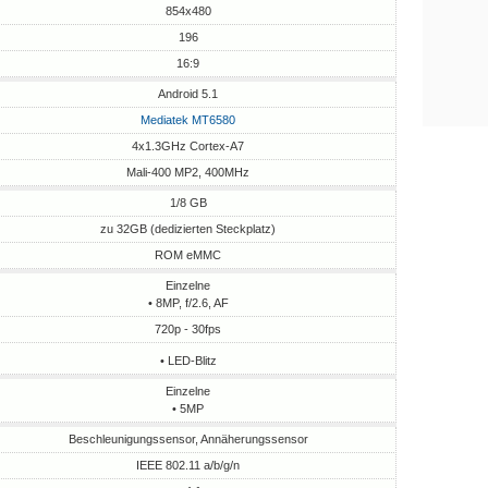
854x480
196
16:9
Android 5.1
Mediatek MT6580
4x1.3GHz Cortex-A7
Mali-400 MP2, 400MHz
1/8 GB
zu 32GB (dedizierten Steckplatz)
ROM eMMC
Einzelne
• 8MP, f/2.6, AF
720p - 30fps
• LED-Blitz
Einzelne
• 5MP
Beschleunigungssensor, Annäherungssensor
IEEE 802.11 a/b/g/n