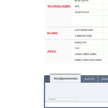
BLUETOOTH
TECHNOLOGIEN
GPS
ZUSÄTZLICH
LAUTSPRECHER
KLANG
3,5MM-BUCHSE
KAPAZITÄT
TYP
AKKU
LADEN ÜBER KABEL
KABELLOSES AUFLADEN
Verallgemeinertes
AnTuTu
Gee