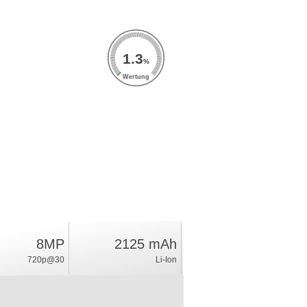
1.3
%
Wertung
8MP
2125 mAh
720p@30
Li-Ion