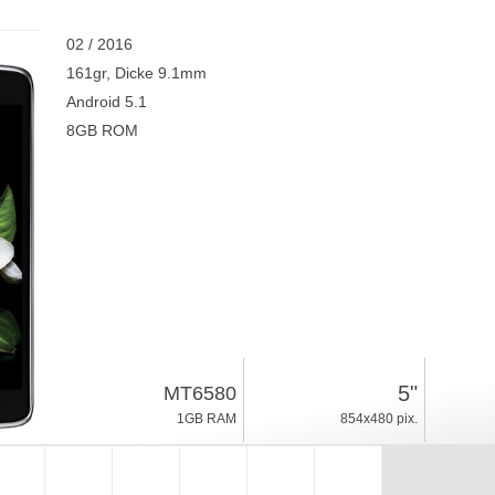
02 / 2016
161gr, Dicke 9.1mm
Android 5.1
8GB ROM
5"
MT6580
1GB RAM
854x480 pix.