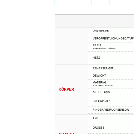
VERSIONEN
VERÖFFENTLICHUNGSDATU
PREIS
am erscheinungsdatum
NETZ
ABMESSUNGEN
GEWICHT
MATERIAL
front, boden, rahmen
KÖRPER
ANSCHLUSS
STECKPLATZ
FINGERABDRUCKSENSOR
TYP
GRÖSSE