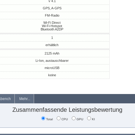
v 4.1
GPS, A-GPS
FM-Radio
Wi-Fi Direct
Wi-Fi-Hotspot
Bluetooth A2DP
1
erhältlich
2125 mAh
Li-Ion, austauschbarer
microUSB
keine
kbench
Mehr...
Zusammenfassende Leistungsbewertung
Total
CPU
GPU
KI