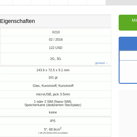
Mi
Eigenschaften
X210
02 / 2016
M
122 USD
2G, 3G
genauer ↓
143.6 x 72.5 x 9.1 mm
161 gr
Glas, Kunststoff, Kunststoff
microUSB, jack 3.5mm
1 oder 2 SIM (Nano-SIM),
Speicherkarte (dedizierten Steckplatz)
keine
IPS
2
5", 68.9cm
(~66.2% bildschirm-zu-körper)