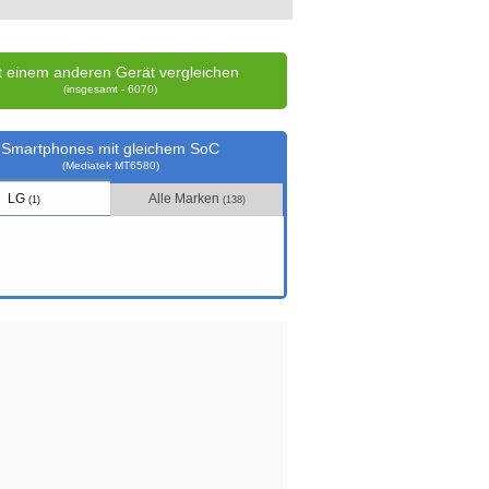
t einem anderen Gerät vergleichen
(insgesamt - 6070)
Smartphones mit gleichem SoC
(Mediatek MT6580)
LG
Alle Marken
(1)
(138)