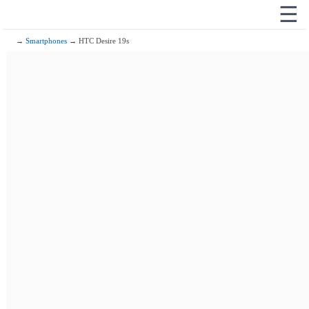
☰
→
Smartphones
→ HTC Desire 19s