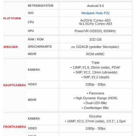
Android 9.0
BETRIEBSSYSTEM
Mediatek Helio P22
SOC
PLATTFORM
4x2GHz Cortex-A53
CPU
4x1.5GHz Cortex-A53
PowerVR GE8320, 650MHz
GPU
3/32 GB
RAM / ROM
zu 1024GB (geteilter Steckplatz)
SPEICHERKARTE
SPEICHER
ROM eMMC
MEHR
Triple
• 13MP, f/1.9, 26mm (wide), PDAF
KAMERA
• 5MP, f/2.2, 13mm (ultrawide)
• 5MP, f/2.2 (depth)
1080p - 30fps
VIDEO
HAUPTKAMERA
• Panorama
• High Dynamic Range (HDR)
MEHR
• Dual-LED-Blitz
• Zweifarbiger Blitz
Einzelne
KAMERA
• 16MP, f/2.0, 27mm (wide), 1/3.1", 1.0µm
FRONTKAMERA
1080p - 30fps
VIDEO