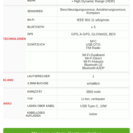
MEHR
• High Dynamic Range (HDR)
Beschleunigungssensor, Annäherungssensor,
SENSOREN
Kompass
IEEE 802.11 a/b/g/n/ac
WI-FI
v 5
BLUETOOTH
GPS, A-GPS, GLONASS, BDS
GPS
TECHNOLOGIEN
NFC
USB OTG
ZUSÄTZLICH
FM-Radio
Wi-Fi-Dualband
Wi-Fi Direct
Wi-Fi-Hotspot
Bluetooth LE
Bluetooth A2DP
1
LAUTSPRECHER
KLANG
erhältlich
3,5MM-BUCHSE
3850 mAh
KAPAZITÄT
Li-Ion, verbauter
TYP
AKKU
USB Type-C, 10W
LADEN ÜBER KABEL
KABELLOSES
keine
AUFLADEN