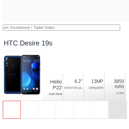
HTC Desire 19s
Helio
6.2"
13MP
3850
mAh
P22
1520x720 pix.
1080p@30
Li-Ion
3GB RAM