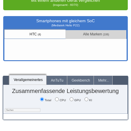
Mit einem anderen Gerät vergleichen
(insgesamt - 6070)
Smartphones mit gleichem SoC
(Mediatek Helio P22)
HTC
Alle Marken
(4)
(106)
Verallgemeinertes
AnTuTu
Geekbench
Mehr...
Zusammenfassende Leistungsbewertung
Total
CPU
GPU
KI