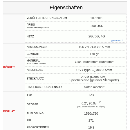
Eigenschaften
10 / 2019
VERÖFFENTLICHUNGSDATUM
PREIS
200 USD
am erscheinungsdatum
2G, 3G, 4G
NETZ
genauer ↓
156.2 x 74.8 x 8.5 mm
ABMESSUNGEN
170 gr
GEWICHT
MATERIAL
Glas, Kunststoff, Kunststoff
front, boden, rahmen
KÖRPER
USB Type-C, jack 3.5mm
ANSCHLUSS
2 SIM (Nano-SIM),
STECKPLATZ
Speicherkarte (geteilter Steckplatz)
hinten montiert
FINGERABDRUCKSENSOR
IPS
TYP
2
6.2", 95.9cm
GRÖSSE
(~82.1% bildschirm-zu-körper)
DISPLAY
1520x720
AUFLÖSUNG
271
PPI
19:9
PROPORTIONEN