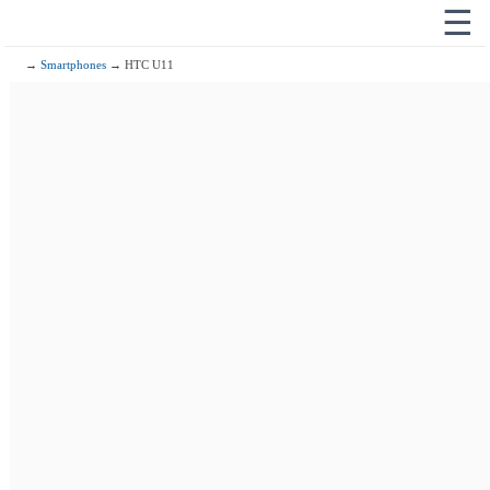
☰
→
Smartphones
→ HTC U11