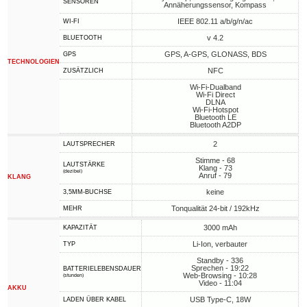
SENSOREN
Annäherungssensor, Kompass
IEEE 802.11 a/b/g/n/ac
WI-FI
v 4.2
BLUETOOTH
GPS, A-GPS, GLONASS, BDS
GPS
TECHNOLOGIEN
NFC
ZUSÄTZLICH
Wi-Fi-Dualband
Wi-Fi Direct
DLNA
Wi-Fi-Hotspot
Bluetooth LE
Bluetooth A2DP
2
LAUTSPRECHER
Stimme - 68
LAUTSTÄRKE
Klang - 73
(dezibel)
Anruf - 79
KLANG
keine
3,5MM-BUCHSE
Tonqualität 24-bit / 192kHz
MEHR
3000 mAh
KAPAZITÄT
Li-Ion, verbauter
TYP
Standby - 336
Sprechen - 19:22
BATTERIELEBENSDAUER
Web-Browsing - 10:28
(stunden)
Video - 11:04
AKKU
USB Type-C, 18W
LADEN ÜBER KABEL