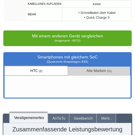
keine
KABELLOSES AUFLADEN
• Schnellladen über Kabel
MEHR
• Quick Charge 3
Mit einem anderen Gerät vergleichen
(insgesamt - 6070)
Smartphones mit gleichem SoC
(Qualcomm Snapdragon 835)
HTC
Alle Marken
(2)
(31)
Verallgemeinertes
AnTuTu
Geekbench
Mehr...
Zusammenfassende Leistungsbewertung