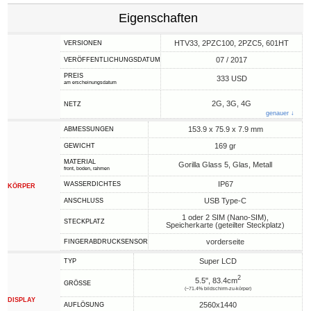
Eigenschaften
HTV33, 2PZC100, 2PZC5, 601HT
VERSIONEN
07 / 2017
VERÖFFENTLICHUNGSDATUM
PREIS
333 USD
am erscheinungsdatum
2G, 3G, 4G
NETZ
genauer ↓
153.9 x 75.9 x 7.9 mm
ABMESSUNGEN
169 gr
GEWICHT
MATERIAL
Gorilla Glass 5, Glas, Metall
front, boden, rahmen
IP67
WASSERDICHTES
KÖRPER
USB Type-C
ANSCHLUSS
1 oder 2 SIM (Nano-SIM),
STECKPLATZ
Speicherkarte (geteilter Steckplatz)
vorderseite
FINGERABDRUCKSENSOR
Super LCD
TYP
2
5.5", 83.4cm
GRÖSSE
(~71.4% bildschirm-zu-körper)
DISPLAY
2560x1440
AUFLÖSUNG