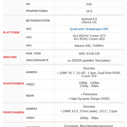
534
PPI
16:9
PROPORTIONEN
Android 8.0
BETRIEBSSYSTEM
(Sense UI)
Qualcomm Snapdragon 835
SOC
PLATTFORM
4x2.45GHz Cortex-A73
CPU
4x1.9GHz Cortex-A53
Adreno 540, 710MHz
GPU
4/64, 6/128 GB
RAM / ROM
SPEICHER
zu 200GB (geteilter Steckplatz)
SPEICHERKARTE
Einzelne
KAMERA
• 12MP, f/1.7, 1/2.55", 1.4µm, Dual Pixel PDAF,
5-axis OIS
1080p - 120fps
HAUPTKAMERA
VIDEO
2160p - 30fps
• Panorama
MEHR
• High Dynamic Range (HDR)
Einzelne
KAMERA
• 16MP, f/2.0, 27mm (wide), 1/3.1", 1.0µm
FRONTKAMERA
1080p - 30fps
VIDEO
Gyroskop, Beschleunigungssensor,