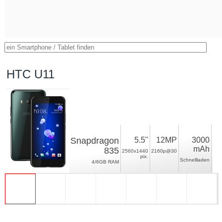
HTC U11
Snapdragon
5.5"
12MP
3000
mAh
835
2560x1440
2160p@30
pix.
Schnellladen
4/6GB RAM