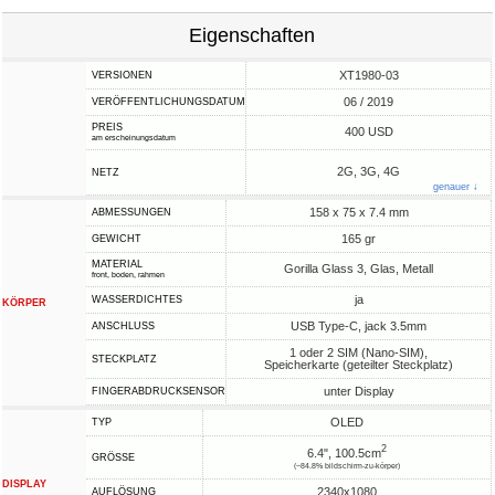
Eigenschaften
XT1980-03
VERSIONEN
06 / 2019
VERÖFFENTLICHUNGSDATUM
PREIS
400 USD
am erscheinungsdatum
2G, 3G, 4G
NETZ
genauer ↓
158 x 75 x 7.4 mm
ABMESSUNGEN
165 gr
GEWICHT
MATERIAL
Gorilla Glass 3, Glas, Metall
front, boden, rahmen
ja
WASSERDICHTES
KÖRPER
USB Type-C, jack 3.5mm
ANSCHLUSS
1 oder 2 SIM (Nano-SIM),
STECKPLATZ
Speicherkarte (geteilter Steckplatz)
unter Display
FINGERABDRUCKSENSOR
OLED
TYP
2
6.4", 100.5cm
GRÖSSE
(~84.8% bildschirm-zu-körper)
DISPLAY
2340x1080
AUFLÖSUNG