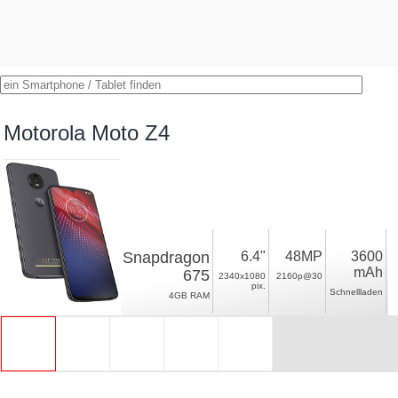
Motorola Moto Z4
Snapdragon
6.4"
48MP
3600
mAh
675
2340x1080
2160p@30
pix.
Schnellladen
4GB RAM