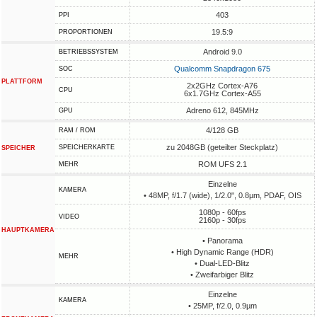
403
PPI
19.5:9
PROPORTIONEN
Android 9.0
BETRIEBSSYSTEM
Qualcomm Snapdragon 675
SOC
PLATTFORM
2x2GHz Cortex-A76
CPU
6x1.7GHz Cortex-A55
Adreno 612, 845MHz
GPU
4/128 GB
RAM / ROM
zu 2048GB (geteilter Steckplatz)
SPEICHERKARTE
SPEICHER
ROM UFS 2.1
MEHR
Einzelne
KAMERA
• 48MP, f/1.7 (wide), 1/2.0", 0.8µm, PDAF, OIS
1080p - 60fps
VIDEO
2160p - 30fps
HAUPTKAMERA
• Panorama
• High Dynamic Range (HDR)
MEHR
• Dual-LED-Blitz
• Zweifarbiger Blitz
Einzelne
KAMERA
• 25MP, f/2.0, 0.9µm