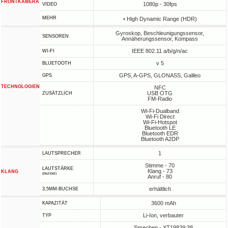
FRONTKAMERA
1080p - 30fps
VIDEO
MEHR
• High Dynamic Range (HDR)
Gyroskop, Beschleunigungssensor,
SENSOREN
Annäherungssensor, Kompass
IEEE 802.11 a/b/g/n/ac
WI-FI
v 5
BLUETOOTH
GPS, A-GPS, GLONASS, Galileo
GPS
TECHNOLOGIEN
NFC
USB OTG
ZUSÄTZLICH
FM-Radio
Wi-Fi-Dualband
Wi-Fi Direct
Wi-Fi-Hotspot
Bluetooth LE
Bluetooth EDR
Bluetooth A2DP
1
LAUTSPRECHER
Stimme - 70
LAUTSTÄRKE
Klang - 73
KLANG
(dezibel)
Anruf - 80
erhältlich
3,5MM-BUCHSE
3600 mAh
KAPAZITÄT
Li-Ion, verbauter
TYP
Sprechen - XT19829:38