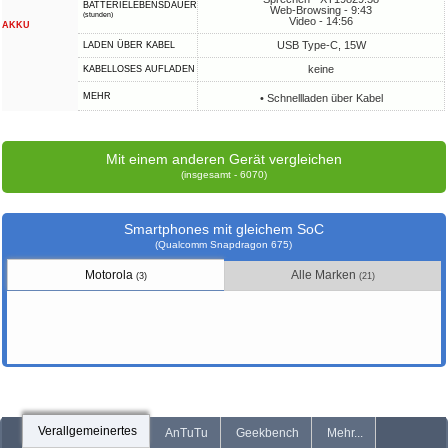
BATTERIELEBENSDAUER
Web-Browsing - 9:43
(stunden)
Video - 14:56
AKKU
USB Type-C, 15W
LADEN ÜBER KABEL
keine
KABELLOSES AUFLADEN
MEHR
• Schnellladen über Kabel
Mit einem anderen Gerät vergleichen
(insgesamt - 6070)
Smartphones mit gleichem SoC
(Qualcomm Snapdragon 675)
Motorola
Alle Marken
(3)
(21)
Verallgemeinertes
AnTuTu
Geekbench
Mehr...