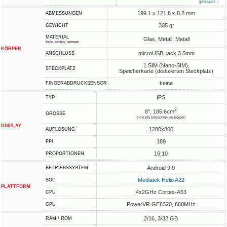
genauer ↓
199.1 x 121.8 x 8.2 mm
ABMESSUNGEN
305 gr
GEWICHT
MATERIAL
Glas, Metall, Metall
front, boden, rahmen
KÖRPER
microUSB, jack 3.5mm
ANSCHLUSS
1 SIM (Nano-SIM),
STECKPLATZ
Speicherkarte (dedizierten Steckplatz)
keine
FINGERABDRUCKSENSOR
IPS
TYP
2
8", 185.6cm
GRÖSSE
(~76.5% bildschirm-zu-körper)
DISPLAY
1280x800
AUFLÖSUNG
189
PPI
16:10
PROPORTIONEN
Android 9.0
BETRIEBSSYSTEM
Mediatek Helio A22
SOC
PLATTFORM
4x2GHz Cortex-A53
CPU
PowerVR GE8320, 660MHz
GPU
2/16, 3/32 GB
RAM / ROM