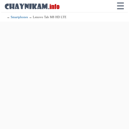
☰
→
Smartphones
→ Lenovo Tab M8 HD LTE