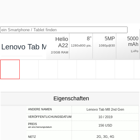
Helio
8"
5MP
5000
mAh
A22
Lenovo Tab M8 HD LTE
1280x800 pix.
1080p@30
Li-Po
2/3GB RAM
Eigenschaften
Lenovo Tab M8 2nd Gen
ANDERE NAMEN
10 / 2019
VERÖFFENTLICHUNGSDATUM
PREIS
156 USD
am erscheinungsdatum
2G, 3G, 4G
NETZ