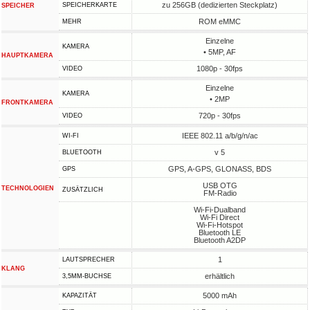
zu 256GB (dedizierten Steckplatz)
SPEICHERKARTE
SPEICHER
ROM eMMC
MEHR
Einzelne
KAMERA
• 5MP, AF
HAUPTKAMERA
1080p - 30fps
VIDEO
Einzelne
KAMERA
• 2MP
FRONTKAMERA
720p - 30fps
VIDEO
IEEE 802.11 a/b/g/n/ac
WI-FI
v 5
BLUETOOTH
GPS, A-GPS, GLONASS, BDS
GPS
USB OTG
TECHNOLOGIEN
ZUSÄTZLICH
FM-Radio
Wi-Fi-Dualband
Wi-Fi Direct
Wi-Fi-Hotspot
Bluetooth LE
Bluetooth A2DP
1
LAUTSPRECHER
KLANG
erhältlich
3,5MM-BUCHSE
5000 mAh
KAPAZITÄT