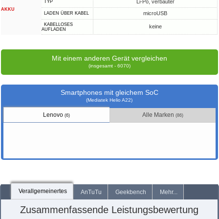
Li-Po, verbauter
TYP
AKKU
microUSB
LADEN ÜBER KABEL
KABELLOSES
keine
AUFLADEN
Mit einem anderen Gerät vergleichen
(insgesamt - 6070)
Smartphones mit gleichem SoC
(Mediatek Helio A22)
Lenovo
Alle Marken
(6)
(86)
Verallgemeinertes
AnTuTu
Geekbench
Mehr...
Zusammenfassende Leistungsbewertung