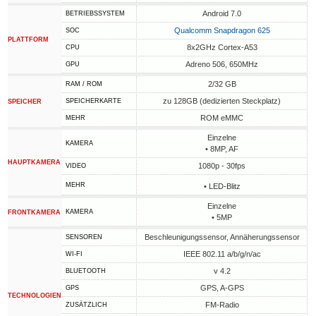
Android 7.0
BETRIEBSSYSTEM
Qualcomm Snapdragon 625
SOC
PLATTFORM
8x2GHz Cortex-A53
CPU
Adreno 506, 650MHz
GPU
2/32 GB
RAM / ROM
zu 128GB (dedizierten Steckplatz)
SPEICHERKARTE
SPEICHER
ROM eMMC
MEHR
Einzelne
KAMERA
• 8MP, AF
HAUPTKAMERA
1080p - 30fps
VIDEO
MEHR
• LED-Blitz
Einzelne
KAMERA
FRONTKAMERA
• 5MP
Beschleunigungssensor, Annäherungssensor
SENSOREN
IEEE 802.11 a/b/g/n/ac
WI-FI
v 4.2
BLUETOOTH
GPS, A-GPS
GPS
TECHNOLOGIEN
FM-Radio
ZUSÄTZLICH