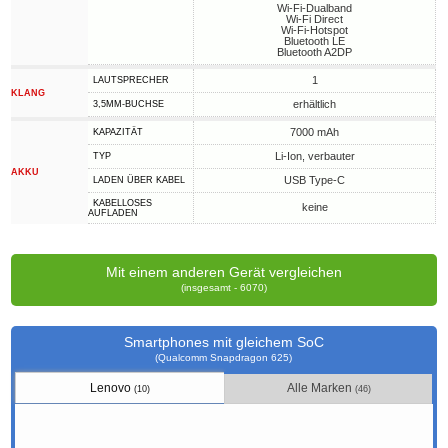
Wi-Fi-Dualband
Wi-Fi Direct
Wi-Fi-Hotspot
Bluetooth LE
Bluetooth A2DP
1
LAUTSPRECHER
KLANG
erhältlich
3,5MM-BUCHSE
7000 mAh
KAPAZITÄT
Li-Ion, verbauter
TYP
AKKU
USB Type-C
LADEN ÜBER KABEL
KABELLOSES
keine
AUFLADEN
Mit einem anderen Gerät vergleichen
(insgesamt - 6070)
Smartphones mit gleichem SoC
(Qualcomm Snapdragon 625)
Lenovo
Alle Marken
(10)
(46)