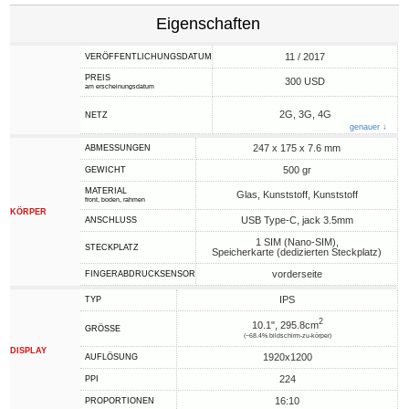
Eigenschaften
11 / 2017
VERÖFFENTLICHUNGSDATUM
PREIS
300 USD
am erscheinungsdatum
2G, 3G, 4G
NETZ
genauer ↓
247 x 175 x 7.6 mm
ABMESSUNGEN
500 gr
GEWICHT
MATERIAL
Glas, Kunststoff, Kunststoff
front, boden, rahmen
KÖRPER
USB Type-C, jack 3.5mm
ANSCHLUSS
1 SIM (Nano-SIM),
STECKPLATZ
Speicherkarte (dedizierten Steckplatz)
vorderseite
FINGERABDRUCKSENSOR
IPS
TYP
2
10.1", 295.8cm
GRÖSSE
(~68.4% bildschirm-zu-körper)
DISPLAY
1920x1200
AUFLÖSUNG
224
PPI
16:10
PROPORTIONEN