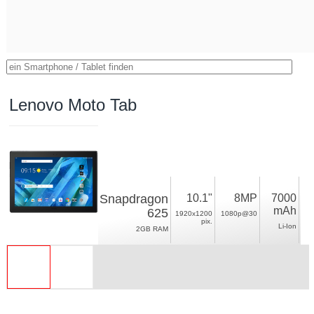
Lenovo Moto Tab
Snapdragon
10.1"
8MP
7000
mAh
625
1920x1200
1080p@30
pix.
Li-Ion
2GB RAM