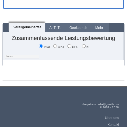
Verallgemeinertes
AnTuTu
Geekbench
Mehr...
Zusammenfassende Leistungsbewertung
Total
CPU
GPU
KI
chaynikam.hello@gmail.com
© 2009 - 2026
Über uns
Kontakt