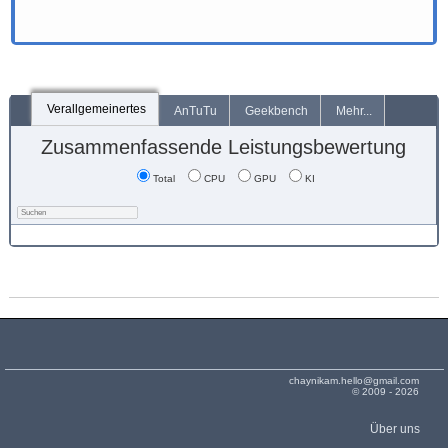
Verallgemeinertes
AnTuTu
Geekbench
Mehr...
Zusammenfassende Leistungsbewertung
Total
CPU
GPU
KI
chaynikam.hello@gmail.com
© 2009 - 2026
Über uns