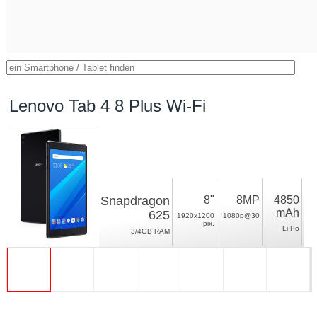
Lenovo Tab 4 8 Plus Wi-Fi
Snapdragon
8"
8MP
4850
mAh
625
1920x1200
1080p@30
pix.
Li-Po
3/4GB RAM