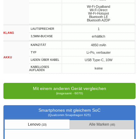
Wi-Fi-Dualband
Wi-Fi Direct
Wi-Fi-Hotspot
Bluetooth LE
Bluetooth A2DP
1
LAUTSPRECHER
KLANG
erhältlich
3,5MM-BUCHSE
4850 mAh
KAPAZITÄT
Li-Po, verbauter
TYP
AKKU
USB Type-C, 10W
LADEN ÜBER KABEL
KABELLOSES
keine
AUFLADEN
Mit einem anderen Gerät vergleichen
(insgesamt - 6070)
Smartphones mit gleichem SoC
(Qualcomm Snapdragon 625)
Lenovo
Alle Marken
(10)
(46)