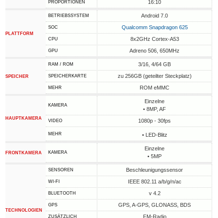
16:10
PROPORTIONEN
Android 7.0
BETRIEBSSYSTEM
Qualcomm Snapdragon 625
SOC
PLATTFORM
8x2GHz Cortex-A53
CPU
Adreno 506, 650MHz
GPU
3/16, 4/64 GB
RAM / ROM
zu 256GB (geteilter Steckplatz)
SPEICHERKARTE
SPEICHER
ROM eMMC
MEHR
Einzelne
KAMERA
• 8MP, AF
HAUPTKAMERA
1080p - 30fps
VIDEO
MEHR
• LED-Blitz
Einzelne
KAMERA
FRONTKAMERA
• 5MP
Beschleunigungssensor
SENSOREN
IEEE 802.11 a/b/g/n/ac
WI-FI
v 4.2
BLUETOOTH
GPS, A-GPS, GLONASS, BDS
GPS
TECHNOLOGIEN
FM-Radio
ZUSÄTZLICH