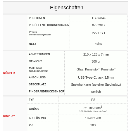
Eigenschaften
TB-8704F
VERSIONEN
07 / 2017
VERÖFFENTLICHUNGSDATUM
PREIS
222 USD
am erscheinungsdatum
keine
NETZ
210 x 123 x 7 mm
ABMESSUNGEN
300 gr
GEWICHT
MATERIAL
Glas, Kunststoff, Kunststoff
front, boden, rahmen
KÖRPER
USB Type-C, jack 3.5mm
ANSCHLUSS
Speicherkarte (geteilter Steckplatz)
STECKPLATZ
seitlich
FINGERABDRUCKSENSOR
IPS
TYP
2
8", 185.6cm
GRÖSSE
(~71.8% bildschirm-zu-körper)
DISPLAY
1920x1200
AUFLÖSUNG
283
PPI