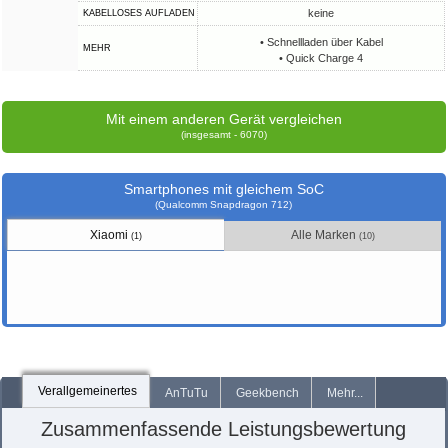
keine
KABELLOSES AUFLADEN
• Schnellladen über Kabel
MEHR
• Quick Charge 4
Mit einem anderen Gerät vergleichen
(insgesamt - 6070)
Smartphones mit gleichem SoC
(Qualcomm Snapdragon 712)
Xiaomi
Alle Marken
(1)
(10)
Verallgemeinertes
AnTuTu
Geekbench
Mehr...
Zusammenfassende Leistungsbewertung