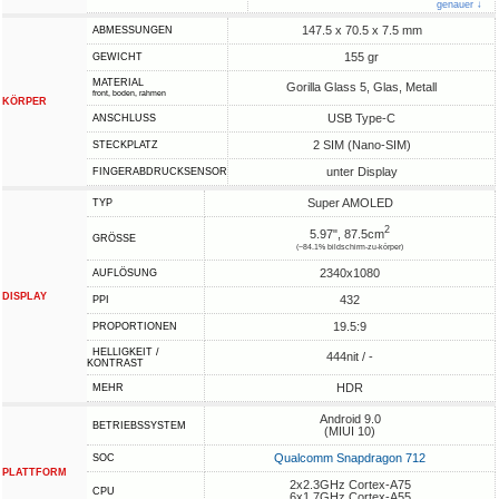
genauer ↓
147.5 x 70.5 x 7.5 mm
ABMESSUNGEN
155 gr
GEWICHT
MATERIAL
Gorilla Glass 5, Glas, Metall
front, boden, rahmen
KÖRPER
USB Type-C
ANSCHLUSS
2 SIM (Nano-SIM)
STECKPLATZ
unter Display
FINGERABDRUCKSENSOR
Super AMOLED
TYP
2
5.97", 87.5cm
GRÖSSE
(~84.1% bildschirm-zu-körper)
2340x1080
AUFLÖSUNG
DISPLAY
432
PPI
19.5:9
PROPORTIONEN
HELLIGKEIT /
444nit / -
KONTRAST
HDR
MEHR
Android 9.0
BETRIEBSSYSTEM
(MIUI 10)
Qualcomm Snapdragon 712
SOC
PLATTFORM
2x2.3GHz Cortex-A75
CPU
6x1.7GHz Cortex-A55