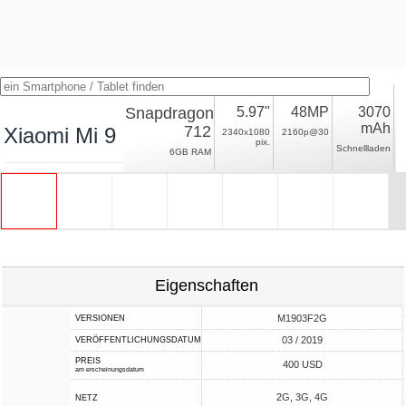
Snapdragon
5.97"
48MP
3070
mAh
712
Xiaomi Mi 9 SE
2340x1080
2160p@30
pix.
Schnellladen
6GB RAM
Eigenschaften
M1903F2G
VERSIONEN
03 / 2019
VERÖFFENTLICHUNGSDATUM
PREIS
400 USD
am erscheinungsdatum
2G, 3G, 4G
NETZ