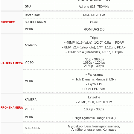
Adreno 616, 750MHz
GPU
6/64, 6/128 GB
RAM / ROM
keine
SPEICHERKARTE
SPEICHER
ROM UFS 2.0
MEHR
Triple
• 48MP, f/1.8 (wide), 1/2.0", 0.8µm, PDAF
KAMERA
• 8MP, f/2.4 (telephoto), 1/4", 1.12µm, PDAF
• 13MP, f/2.4 (ultrawide), 1/3.1", 1.12µm
720p - 960fps
1080p - 120fps
VIDEO
HAUPTKAMERA
2160p - 30fps
• Panorama
• High Dynamic Range (HDR)
MEHR
• Gyro-EIS
• Dual-LED-Blitz
Einzelne
KAMERA
• 20MP, f/2.0, 1/3", 0.9µm
FRONTKAMERA
1080p - 30fps
VIDEO
MEHR
• High Dynamic Range (HDR)
Gyroskop, Beschleunigungssensor,
SENSOREN
Annäherungssensor, Kompass