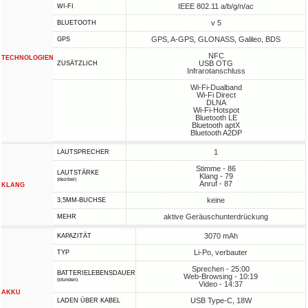
IEEE 802.11 a/b/g/n/ac
WI-FI
v 5
BLUETOOTH
GPS, A-GPS, GLONASS, Galileo, BDS
GPS
NFC
TECHNOLOGIEN
USB OTG
ZUSÄTZLICH
Infrarotanschluss
Wi-Fi-Dualband
Wi-Fi Direct
DLNA
Wi-Fi-Hotspot
Bluetooth LE
Bluetooth aptX
Bluetooth A2DP
1
LAUTSPRECHER
Stimme - 86
LAUTSTÄRKE
Klang - 79
(dezibel)
Anruf - 87
KLANG
keine
3,5MM-BUCHSE
aktive Geräuschunterdrückung
MEHR
3070 mAh
KAPAZITÄT
Li-Po, verbauter
TYP
Sprechen - 25:00
BATTERIELEBENSDAUER
Web-Browsing - 10:19
(stunden)
Video - 14:37
AKKU
USB Type-C, 18W
LADEN ÜBER KABEL