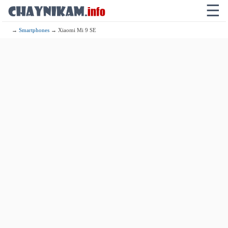
☰
→
Smartphones
→ Xiaomi Mi 9 SE