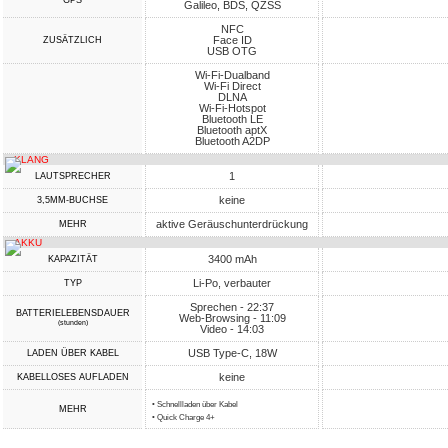
GPS
Galileo, BDS, QZSS
NFC
Face ID
ZUSÄTZLICH
USB OTG
Wi-Fi-Dualband
Wi-Fi Direct
DLNA
Wi-Fi-Hotspot
Bluetooth LE
Bluetooth aptX
Bluetooth A2DP
KLANG
1
LAUTSPRECHER
keine
3,5MM-BUCHSE
aktive Geräuschunterdrückung
MEHR
AKKU
3400 mAh
KAPAZITÄT
Li-Po, verbauter
TYP
Sprechen - 22:37
BATTERIELEBENSDAUER
Web-Browsing - 11:09
(stunden)
Video - 14:03
USB Type-C, 18W
LADEN ÜBER KABEL
keine
KABELLOSES AUFLADEN
• Schnellladen über Kabel
MEHR
• Quick Charge 4+