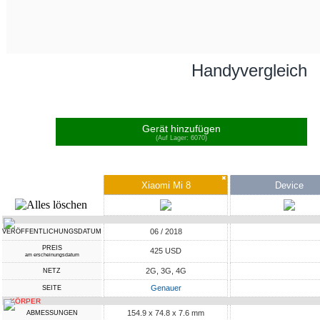
Handyvergleich
Gerät hinzufügen
(Auf Lager: 6070)
✖
Xiaomi Mi 8
Device
06 / 2018
VERÖFFENTLICHUNGSDATUM
PREIS
425 USD
am erscheinungsdatum
2G, 3G, 4G
NETZ
Genauer
SEITE
KÖRPER
154.9 x 74.8 x 7.6 mm
ABMESSUNGEN