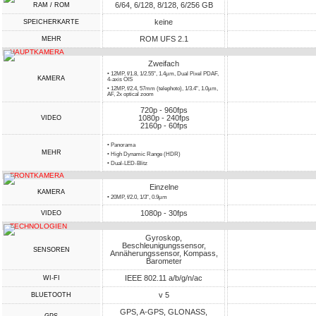
6/64, 6/128, 8/128, 6/256 GB
RAM / ROM
keine
SPEICHERKARTE
ROM UFS 2.1
MEHR
HAUPTKAMERA
Zweifach
• 12MP, f/1.8, 1/2.55", 1.4µm, Dual Pixel PDAF,
KAMERA
4-axis OIS
• 12MP, f/2.4, 57mm (telephoto), 1/3.4", 1.0µm,
AF, 2x optical zoom
720p - 960fps
1080p - 240fps
VIDEO
2160p - 60fps
• Panorama
MEHR
• High Dynamic Range (HDR)
• Dual-LED-Blitz
FRONTKAMERA
Einzelne
KAMERA
• 20MP, f/2.0, 1/3", 0.9µm
1080p - 30fps
VIDEO
TECHNOLOGIEN
Gyroskop,
Beschleunigungssensor,
SENSOREN
Annäherungssensor, Kompass,
Barometer
IEEE 802.11 a/b/g/n/ac
WI-FI
v 5
BLUETOOTH
GPS, A-GPS, GLONASS,