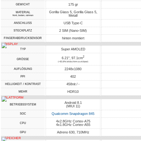
175 gr
GEWICHT
Gorilla Glass 5, Gorilla Glass 5,
MATERIAL
Metall
front, boden, rahmen
USB Type-C
ANSCHLUSS
2 SIM (Nano-SIM)
STECKPLATZ
hinten montiert
FINGERABDRUCKSENSOR
DISPLAY
Super AMOLED
TYP
2
6.21", 97.1cm
GRÖSSE
(~83.8% bildschirm-zu-körper)
2248x1080
AUFLÖSUNG
402
PPI
458nit / -
HELLIGKEIT / KONTRAST
HDR10
MEHR
PLATTFORM
Android 8.1
BETRIEBSSYSTEM
(MIUI 11)
Qualcomm Snapdragon 845
SOC
4x2.8GHz Cortex-A75
CPU
4x1.8GHz Cortex-A55
Adreno 630, 710MHz
GPU
SPEICHER