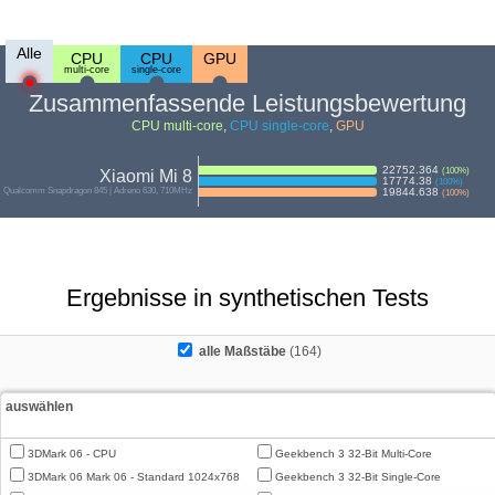
Alle
CPU
CPU
GPU
multi-core
single-core
Zusammenfassende Leistungsbewertung
CPU multi-core
,
CPU single-core
,
GPU
22752.364
(
100
%)
Xiaomi Mi 8
17774.38
(
100
%)
Qualcomm Snapdragon 845 | Adreno 630, 710MHz
19844.638
(
100
%)
Ergebnisse in synthetischen Tests
alle Maßstäbe
(164)
auswählen
3DMark 06 - CPU
Geekbench 3 32-Bit Multi-Core
3DMark 06 Mark 06 - Standard 1024x768
Geekbench 3 32-Bit Single-Core