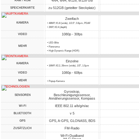
4/64, 6/64, 6/128, 8/128 GB
RAM / ROM
zu 512GB (geteilter Steckplatz)
SPEICHERKARTE
HAUPTKAMERA
Zweifach
KAMERA
• 48MP, f/1.8 (wide), 1/2.0", 0.8µm, PDAF
• 2MP, f/2.4 (depth)
1080p - 30fps
VIDEO
• LED-Blitz
MEHR
• Panorama
• High Dynamic Range (HDR)
FRONTKAMERA
Einzelne
KAMERA
• 16MP, f/2.2, 26mm (wide), 1/3", 1.0µm
1080p - 60fps
VIDEO
MEHR
• Popup-Kamera
TECHNOLOGIEN
Gyroskop,
Beschleunigungssensor,
SENSOREN
Annäherungssensor, Kompass
IEEE 802.11 a/b/g/n/ac
WI-FI
v 5
BLUETOOTH
GPS, A-GPS, GLONASS, BDS
GPS
FM-Radio
ZUSÄTZLICH
Wi-Fi-Dualband