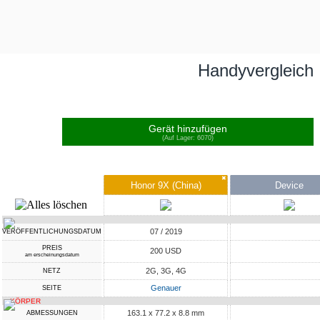
Handyvergleich
Gerät hinzufügen
(Auf Lager: 6070)
✖
Honor 9X (China)
Device
07 / 2019
VERÖFFENTLICHUNGSDATUM
PREIS
200 USD
am erscheinungsdatum
2G, 3G, 4G
NETZ
Genauer
SEITE
KÖRPER
163.1 x 77.2 x 8.8 mm
ABMESSUNGEN