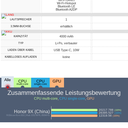
Wi-Fi Direct
Wi-Fi-Hotspot
Bluetooth LE
Bluetooth A2DP
KLANG
1
LAUTSPRECHER
erhältlich
3,5MM-BUCHSE
AKKU
4000 mAh
KAPAZITÄT
Li-Po, verbauter
TYP
USB Type-C, 10W
LADEN ÜBER KABEL
keine
KABELLOSES AUFLADEN
Alle
CPU
CPU
GPU
multi-core
single-core
Zusammenfassende Leistungsbewertung
CPU multi-core
,
CPU single-core
,
GPU
20217.788
(
100
%)
Honor 9X (China)
26395.527
(
100
%)
HiSilicon Kirin 810 | Mali-G52 MP6, 850MHz
12319.56
(
100
%)