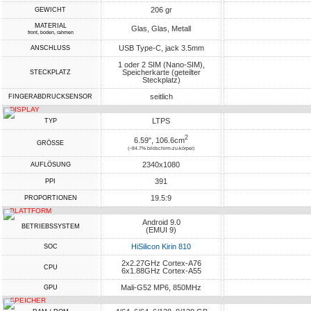
206 gr
GEWICHT
MATERIAL
Glas, Glas, Metall
front, boden, rahmen
USB Type-C, jack 3.5mm
ANSCHLUSS
1 oder 2 SIM (Nano-SIM),
Speicherkarte (geteilter
STECKPLATZ
Steckplatz)
seitlich
FINGERABDRUCKSENSOR
DISPLAY
LTPS
TYP
2
6.59", 106.6cm
GRÖSSE
(~84.7% bildschirm-zu-körper)
2340x1080
AUFLÖSUNG
391
PPI
19.5:9
PROPORTIONEN
PLATTFORM
Android 9.0
BETRIEBSSYSTEM
(EMUI 9)
HiSilicon Kirin 810
SOC
2x2.27GHz Cortex-A76
CPU
6x1.88GHz Cortex-A55
Mali-G52 MP6, 850MHz
GPU
SPEICHER