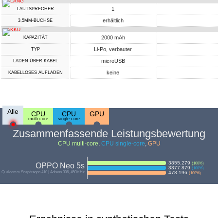
KLANG
1
LAUTSPRECHER
erhältlich
3,5MM-BUCHSE
AKKU
2000 mAh
KAPAZITÄT
Li-Po, verbauter
TYP
microUSB
LADEN ÜBER KABEL
keine
KABELLOSES AUFLADEN
Alle
CPU
CPU
GPU
multi-core
single-core
Zusammenfassende Leistungsbewertung
CPU multi-core
,
CPU single-core
,
GPU
3855.279
(
100
%)
OPPO Neo 5s
3377.879
(
100
%)
Qualcomm Snapdragon 410 | Adreno 306, 450MHz
478.196
(
100
%)