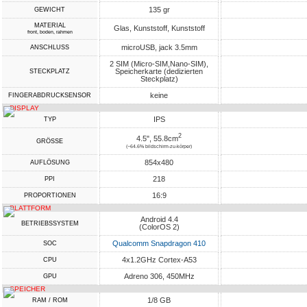
135 gr
GEWICHT
MATERIAL
Glas, Kunststoff, Kunststoff
front, boden, rahmen
microUSB, jack 3.5mm
ANSCHLUSS
2 SIM (Micro-SIM,Nano-SIM),
Speicherkarte (dedizierten
STECKPLATZ
Steckplatz)
keine
FINGERABDRUCKSENSOR
DISPLAY
IPS
TYP
2
4.5", 55.8cm
GRÖSSE
(~64.6% bildschirm-zu-körper)
854x480
AUFLÖSUNG
218
PPI
16:9
PROPORTIONEN
PLATTFORM
Android 4.4
BETRIEBSSYSTEM
(ColorOS 2)
Qualcomm Snapdragon 410
SOC
4x1.2GHz Cortex-A53
CPU
Adreno 306, 450MHz
GPU
SPEICHER
1/8 GB
RAM / ROM