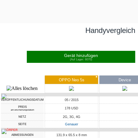
Handyvergleich
Gerät hinzufügen
(Auf Lager: 6070)
✖
OPPO Neo 5s
Device
05 / 2015
VERÖFFENTLICHUNGSDATUM
PREIS
178 USD
am erscheinungsdatum
2G, 3G, 4G
NETZ
Genauer
SEITE
KÖRPER
131.9 x 65.5 x 8 mm
ABMESSUNGEN