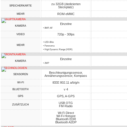
zu 32GB (dedizierten
SPEICHERKARTE
Steckplatz)
ROM eMMC
MEHR
HAUPTKAMERA
Einzelne
KAMERA
• 8MP, AF
720p - 30fps
VIDEO
• LED-Blitz
MEHR
• Panorama
• High Dynamic Range (HDR)
FRONTKAMERA
Einzelne
KAMERA
• 2MP
TECHNOLOGIEN
Beschleunigungssensor,
SENSOREN
Annäherungssensor, Kompass
IEEE 802.11 a/b/g/n
WI-FI
v 4
BLUETOOTH
GPS, A-GPS
GPS
USB OTG
ZUSÄTZLICH
FM-Radio
Wi-Fi Direct
Wi-Fi-Hotspot
Bluetooth EDR
Bluetooth A2DP