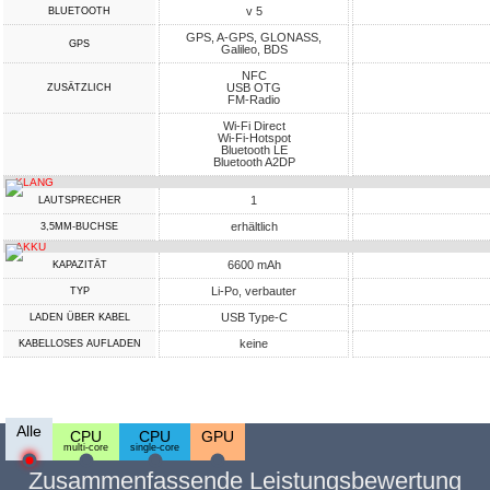
v 5
BLUETOOTH
GPS, A-GPS, GLONASS,
GPS
Galileo, BDS
NFC
USB OTG
ZUSÄTZLICH
FM-Radio
Wi-Fi Direct
Wi-Fi-Hotspot
Bluetooth LE
Bluetooth A2DP
KLANG
1
LAUTSPRECHER
erhältlich
3,5MM-BUCHSE
AKKU
6600 mAh
KAPAZITÄT
Li-Po, verbauter
TYP
USB Type-C
LADEN ÜBER KABEL
keine
KABELLOSES AUFLADEN
Alle
CPU
CPU
GPU
multi-core
single-core
Zusammenfassende Leistungsbewertung