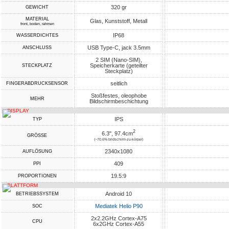
320 gr
GEWICHT
MATERIAL
Glas, Kunststoff, Metall
front, boden, rahmen
IP68
WASSERDICHTES
USB Type-C, jack 3.5mm
ANSCHLUSS
2 SIM (Nano-SIM),
Speicherkarte (geteilter
STECKPLATZ
Steckplatz)
seitlich
FINGERABDRUCKSENSOR
Stoßfestes, oleophobe
MEHR
Bildschirmbeschichtung
DISPLAY
IPS
TYP
2
6.3", 97.4cm
GRÖSSE
(~70.6% bildschirm-zu-körper)
2340x1080
AUFLÖSUNG
409
PPI
19.5:9
PROPORTIONEN
PLATTFORM
Android 10
BETRIEBSSYSTEM
Mediatek Helio P90
SOC
2x2.2GHz Cortex-A75
CPU
6x2GHz Cortex-A55