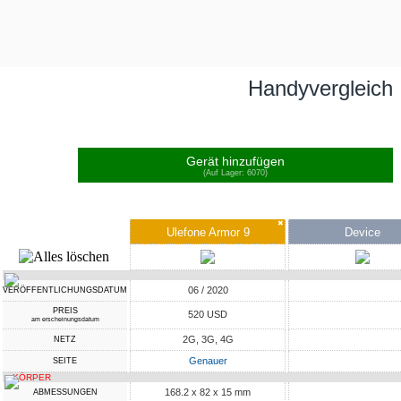
Handyvergleich
Gerät hinzufügen
(Auf Lager: 6070)
✖
Ulefone Armor 9
Device
06 / 2020
VERÖFFENTLICHUNGSDATUM
PREIS
520 USD
am erscheinungsdatum
2G, 3G, 4G
NETZ
Genauer
SEITE
KÖRPER
168.2 x 82 x 15 mm
ABMESSUNGEN