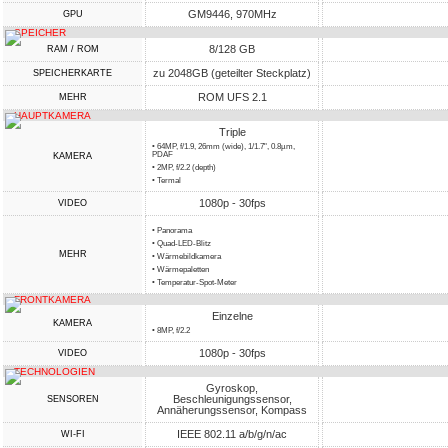
GM9446, 970MHz
GPU
SPEICHER
8/128 GB
RAM / ROM
zu 2048GB (geteilter Steckplatz)
SPEICHERKARTE
ROM UFS 2.1
MEHR
HAUPTKAMERA
Triple
• 64MP, f/1.9, 26mm (wide), 1/1.7", 0.8µm,
PDAF
KAMERA
• 2MP, f/2.2 (depth)
• Termal
1080p - 30fps
VIDEO
• Panorama
• Quad-LED-Blitz
MEHR
• Wärmebildkamera
• Wärmepaletten
• Temperatur-Spot-Meter
FRONTKAMERA
Einzelne
KAMERA
• 8MP, f/2.2
1080p - 30fps
VIDEO
TECHNOLOGIEN
Gyroskop,
Beschleunigungssensor,
SENSOREN
Annäherungssensor, Kompass
IEEE 802.11 a/b/g/n/ac
WI-FI