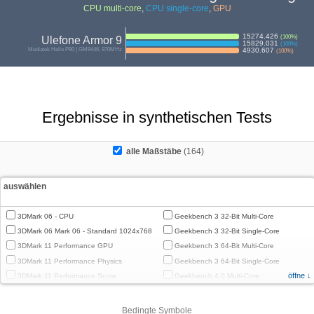
CPU multi-core
,
CPU single-core
,
GPU
15274.426
(
100
%)
Ulefone Armor 9
15829.031
(
100
%)
Mediatek Helio P90 | GM9446, 970MHz
4930.607
(
100
%)
Ergebnisse in synthetischen Tests
alle Maßstäbe
(164)
auswählen
3DMark 06 - CPU
Geekbench 3 32-Bit Multi-Core
3DMark 06 Mark 06 - Standard 1024x768
Geekbench 3 32-Bit Single-Core
3DMark 11 Performance GPU
Geekbench 3 64-Bit Multi-Core
3DMark 11 Performance Physics
Geekbench 3 64-Bit Single-Core
öffne ↓
3DMark 11 Performance Score
Geekbench 4.0 Multi-Core
3DMark Cloud Gate Graphics
Geekbench 4.0 Single-Core
3DMark Cloud Gate Physics
Geekbench 4.4 Multi-Core
Bedingte Symbole